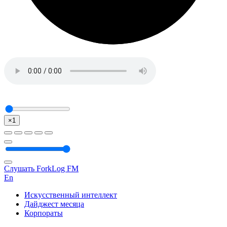
×1
Слушать ForkLog FM
En
Искусственный интеллект
Дайджест месяца
Корпораты