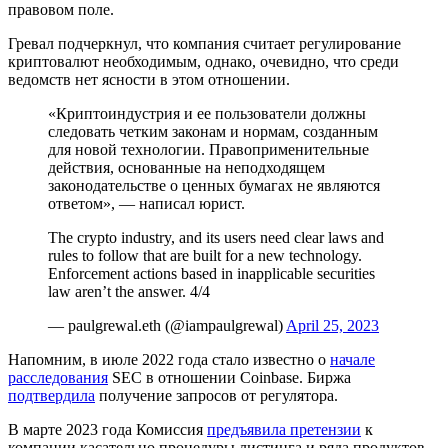
правовом поле.
Гревал подчеркнул, что компания считает регулирование
криптовалют необходимым, однако, очевидно, что среди
ведомств нет ясности в этом отношении.
«Криптоиндустрия и ее пользователи должны
следовать четким законам и нормам, созданным
для новой технологии. Правоприменительные
действия, основанные на неподходящем
законодательстве о ценных бумагах не являются
ответом», — написал юрист.
The crypto industry, and its users need clear laws and
rules to follow that are built for a new technology.
Enforcement actions based in inapplicable securities
law aren’t the answer. 4/4
— paulgrewal.eth (@iampaulgrewal)
April 25, 2023
Напомним, в июле 2022 года стало известно о
начале
расследования
SEC в отношении Coinbase. Биржа
подтвердила
получение запросов от регулятора.
В марте 2023 года Комиссия
предъявила претензии
к
компании касательно процедуры листинга и ряда продуктов