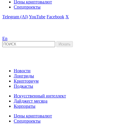
Цены криптовалют
Спецпроекты
Telegram (AI)
YouTube
Facebook
X
En
Новости
Лонгриды
Крипториум
Подкасты
Искусственный интеллект
Дайджест месяца
Корпораты
Цены криптовалют
Спецпроекты