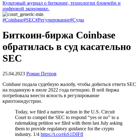
Культовый журнал о биткоине, технологии блокчейн и
цифровой экономике.
#Coinbase
#SEC
#Регулирование
#Суды
Биткоин-биржа Coinbase
обратилась в суд касательно
SEC
25.04.2023
Роман Петров
Coinbase подала судебную жалобу, чтобы добиться ответа
SEC
на поданную в июле 2022 года петицию. В ней биржа
потребовала внести ясность в регулирование
криптоиндустрии.
Today, we filed a narrow action in the U.S. Circuit
Court to compel the SEC to respond “yes or no” to a
rulemaking petition we filed with them last July asking
them to provide regulatory guidance for the crypto
industry. 1/4
https://t.co/rlsS1DIFfl