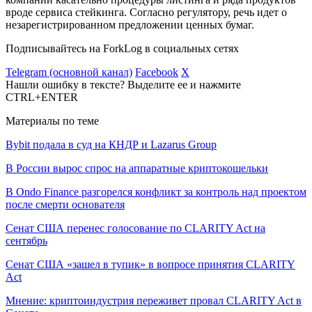
вроде сервиса стейкинга. Согласно регулятору, речь идет о
незарегистрированном предложении ценных бумаг.
Подписывайтесь на ForkLog в социальных сетях
Telegram (основной канал)
Facebook
X
Нашли ошибку в тексте? Выделите ее и нажмите
CTRL+ENTER
Материалы по теме
Bybit подала в суд на КНДР и Lazarus Group
В России вырос спрос на аппаратные криптокошельки
В Ondo Finance разгорелся конфликт за контроль над проектом
после смерти основателя
Сенат США перенес голосование по CLARITY Act на
сентябрь
Сенат США «зашел в тупик» в вопросе принятия CLARITY
Act
Мнение: криптоиндустрия переживет провал CLARITY Act в