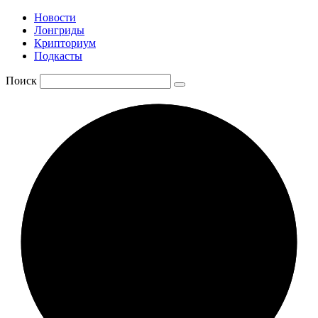
Новости
Лонгриды
Крипториум
Подкасты
Поиск