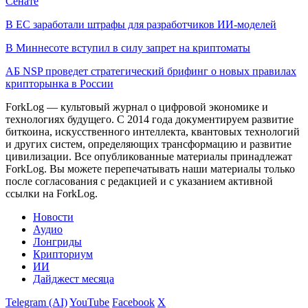
Сенате
В ЕС заработали штрафы для разработчиков ИИ-моделей
В Миннесоте вступил в силу запрет на криптоматы
АБ NSP проведет стратегический брифинг о новых правилах
крипторынка в России
ForkLog — культовый журнал о цифровой экономике и
технологиях будущего. С 2014 года документируем развитие
биткоина, искусственного интеллекта, квантовых технологий
и других систем, определяющих трансформацию и развитие
цивилизации.
Все опубликованные материалы принадлежат
ForkLog. Вы можете перепечатывать наши материалы только
после согласования с редакцией и с указанием активной
ссылки на ForkLog.
Новости
Аудио
Лонгриды
Крипториум
ИИ
Дайджест месяца
Telegram (AI)
YouTube
Facebook
X