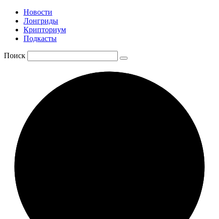
Новости
Лонгриды
Крипториум
Подкасты
Поиск