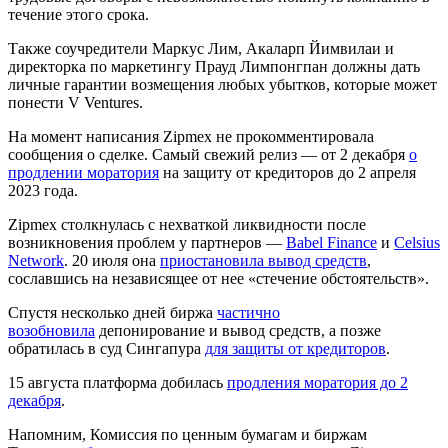
течение этого срока.
Также соучредители Маркус Лим, Акаларп Йимвилаи и
директорка по маркетингу Прауд Лимпонгпан должны дать
личные гарантии возмещения любых убытков, которые может
понести V Ventures.
На момент написания Zipmex не прокомментировала
сообщения о сделке. Самый свежий релиз — от 2 декабря
о
продлении моратория
на защиту от кредиторов до 2 апреля
2023 года.
Zipmex столкнулась с нехваткой ликвидности после
возникновения проблем у партнеров —
Babel Finance
и
Celsius
Network
. 20 июля она
приостановила вывод средств
,
сославшись на независящее от нее «стечение обстоятельств».
Спустя несколько дней биржа
частично
возобновила
депонирование и вывод средств, а позже
обратилась в суд Сингапура
для защиты от кредиторов
.
15 августа платформа добилась
продления моратория до 2
декабря
.
Напомним, Комиссия по ценным бумагам и биржам