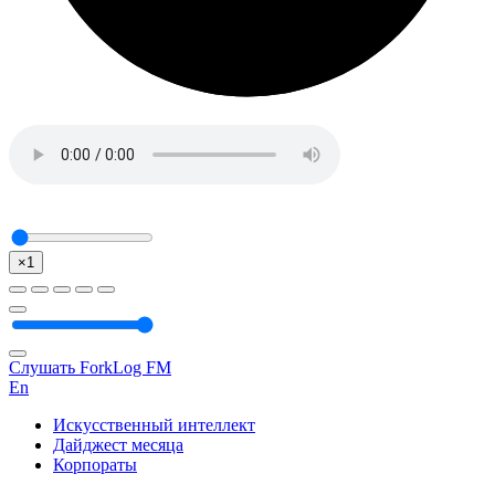
×1
Слушать ForkLog FM
En
Искусственный интеллект
Дайджест месяца
Корпораты