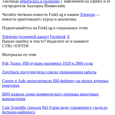
Таиланда
обратилась в полицию
с заявлением на Zipmex и ее
соучредителя Акаларпа Йимвилайя.
Читайте биткоин-новости ForkLog в нашем
Telegram
—
новости криптовалют, курсы и аналитика.
Подписывайтесь на ForkLog в социальных сетях
Telegram (основной канал)
Facebook
X
Нашли ошибку в тексте? Выделите ее и нажмите
CTRL+ENTER
Материалы по теме
Рэй Далио: ИИ-пузырь напомнил 1929 и 2000 годы
ZeroStack предупредила о риске прекращения работы
Crusoe и Aalo анонсировали ИИ-фабрику на малых ядерных
реакторах
IBM назвала сроки коммерческого прорыва квантовых
компьютеров
Core Scientific списала $41,9 млн ради ускоренного ухода из
биткоин-майнинга