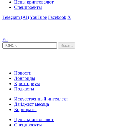
Цены криптовалют
Спецпроекты
Telegram (AI)
YouTube
Facebook
X
En
Новости
Лонгриды
Крипториум
Подкасты
Искусственный интеллект
Дайджест месяца
Корпораты
Цены криптовалют
Спецпроекты