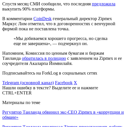
Спустя месяц СМИ сообщили, что последняя
предложила
выкупить 90% платформы.
В комментарии
CoinDesk
генеральный директор Zipmex
Маркус Лим отметил, что в договоренностях с венчурной
фирмой пока не поставлена точка.
«Мы добиваемся хорошего прогресса, но сделка
еще не завершена», — подчеркнул он.
Напомним, Комиссия по ценным бумагам и биржам
Таиланда
обратилась в полицию
с заявлением на Zipmex и ее
соучредителя Акаларпа Йимвилайя.
Подписывайтесь на ForkLog в социальных сетях
Telegram (основной канал)
Facebook
X
Нашли ошибку в тексте? Выделите ее и нажмите
CTRL+ENTER
Материалы по теме
Регулятор Таиланда обвинил экс-CEO Zipmex в «коррупции и
обмане»
Регулятор Таиланда предписал Zipmex приостановить работу