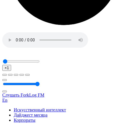
×1
Слушать ForkLog FM
En
Искусственный интеллект
Дайджест месяца
Корпораты