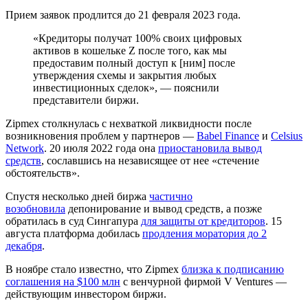
Прием заявок продлится до 21 февраля 2023 года.
«Кредиторы получат 100% своих цифровых
активов в кошельке Z после того, как мы
предоставим полный доступ к [ним] после
утверждения схемы и закрытия любых
инвестиционных сделок», — пояснили
представители биржи.
Zipmex столкнулась с нехваткой ликвидности после
возникновения проблем у партнеров —
Babel Finance
и
Celsius
Network
. 20 июля 2022 года она
приостановила вывод
средств
, сославшись на независящее от нее «стечение
обстоятельств».
Спустя несколько дней биржа
частично
возобновила
депонирование и вывод средств, а позже
обратилась в суд Сингапура
для защиты от кредиторов
. 15
августа платформа добилась
продления моратория до 2
декабря
.
В ноябре стало известно, что Zipmex
близка к подписанию
соглашения на $100 млн
с венчурной фирмой V Ventures —
действующим инвестором биржи.