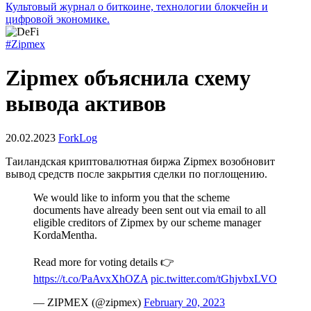
Культовый журнал о биткоине, технологии блокчейн и
цифровой экономике.
#Zipmex
Zipmex объяснила схему
вывода активов
20.02.2023
ForkLog
Таиландская криптовалютная биржа Zipmex возобновит
вывод средств после закрытия сделки по поглощению.
We would like to inform you that the scheme
documents have already been sent out via email to all
eligible creditors of Zipmex by our scheme manager
KordaMentha.
Read more for voting details 👉
https://t.co/PaAvxXhOZA
pic.twitter.com/tGhjvbxLVO
— ZIPMEX (@zipmex)
February 20, 2023