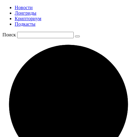
Новости
Лонгриды
Крипториум
Подкасты
Поиск