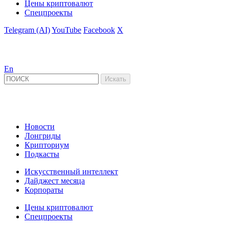
Цены криптовалют
Спецпроекты
Telegram (AI)
YouTube
Facebook
X
En
Новости
Лонгриды
Крипториум
Подкасты
Искусственный интеллект
Дайджест месяца
Корпораты
Цены криптовалют
Спецпроекты