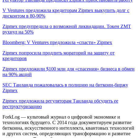
V Ventures предложила кредиторам Zipmex выкупить долг с
дисконтом в 80-90%
Zipmex предупредила о возможной ликвидации. Токен ZMT
рухнул на 50%
Bloomberg: V Ventures предложила «спасти» Zipmex
Zipmex попросила продлить мораторий на защиту от
кредиторов
Zipmex предложили $100 млн для «спасения» бизнеса в обмен
на 90% акций
SEC Таиланда пожаловалась в полицию на биткоин-биржу
Zipmex
Zipmex предложила регуляторам Таиланда обсудить ее
реструктуризацию
ForkLog — культовый журнал о цифровой экономике и
технологиях будущего. С 2014 года документируем развитие
биткоина, искусственного интеллекта, квантовых технологий
и других систем, определяющих трансформацию и развитие