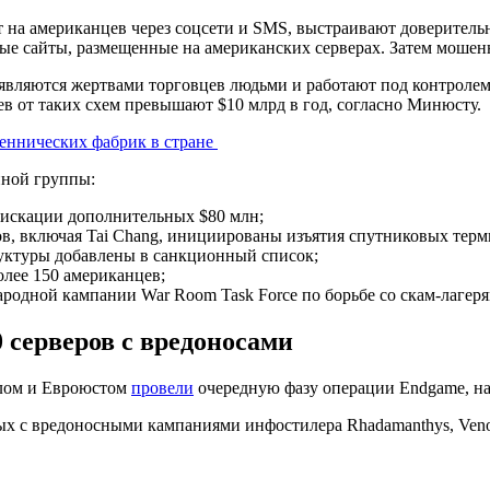
 на американцев через соцсети и SMS, выстраивают доверитель
ные сайты, размещенные на американских серверах. Затем моше
являются жертвами торговцев людьми и работают под контроле
 от таких схем превышают $10 млрд в год, согласно Минюсту.
шеннических фабрик в стране
нной группы:
фискации дополнительных $80 млн;
, включая Tai Chang, инициированы изъятия спутниковых терми
уктуры добавлены в санкционный список;
олее 150 американцев;
родной кампании War Room Task Force по борьбе со скам-лагер
 серверов с вредоносами
олом и Евроюстом
провели
очередную фазу операции Endgame, н
ных с вредоносными кампаниями инфостилера Rhadamanthys, Ven