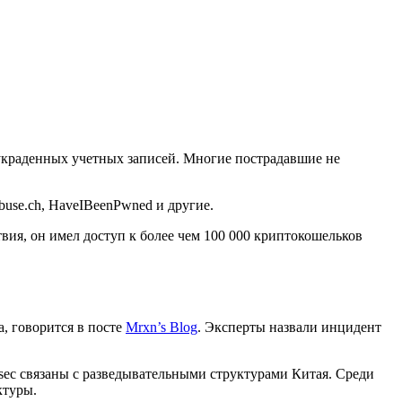
украденных учетных записей. Многие пострадавшие не
buse.ch, HaveIBeenPwned и другие.
ия, он имел доступ к более чем 100 000 криптокошельков
, говорится в посте
Mrxn’s Blog
. Эксперты назвали инцидент
sec связаны с разведывательными структурами Китая. Среди
ктуры.