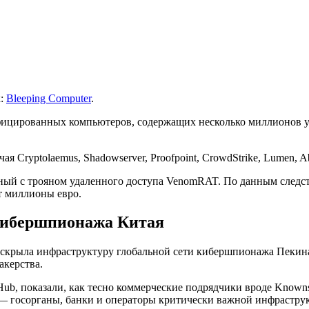
к:
Bleeping Computer
.
нфицированных компьютеров, содержащих несколько миллионов 
 Cryptolaemus, Shadowserver, Proofpoint, CrowdStrike, Lumen, A
ный с трояном удаленного доступа VenomRAT. По данным следств
т миллионы евро.
кибершпионажа Китая
скрыла инфраструктуру глобальной сети кибершпионажа Пекина
акерства.
Hub, показали, как тесно коммерческие подрядчики вроде Known
— госорганы, банки и операторы критически важной инфрастру