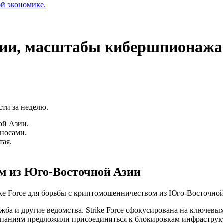
ой экономике.
зии, масштабы кибершпионажа
ти за неделю.
ой Азии.
оносами.
тая.
ам из Юго-Восточной Азии
ike Force для борьбы с криптомошенничеством из Юго-Восточной
ба и другие ведомства. Strike Force сфокусирована на ключевы
паниям предложили присоединиться к блокировкам инфраструк