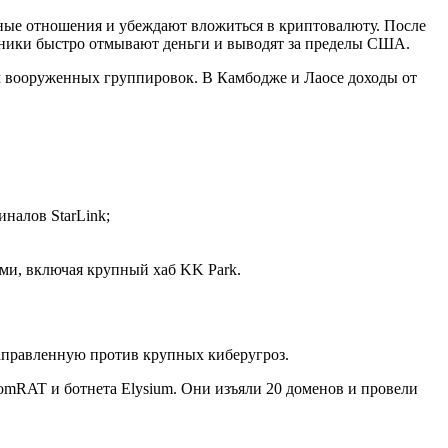
ные отношения и убеждают вложиться в криптовалюту. После
нники быстро отмывают деньги и выводят за пределы США.
м вооруженных группировок. В Камбодже и Лаосе доходы от
налов StarLink;
ями, включая крупный хаб KK Park.
аправленную против крупных киберугроз.
omRAT и ботнета Elysium. Они изъяли 20 доменов и провели