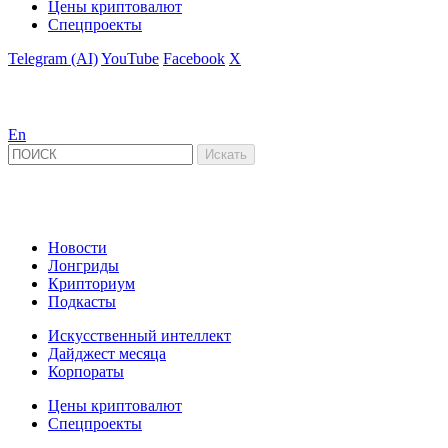
Цены криптовалют
Спецпроекты
Telegram (AI)
YouTube
Facebook
X
En
Новости
Лонгриды
Крипториум
Подкасты
Искусственный интеллект
Дайджест месяца
Корпораты
Цены криптовалют
Спецпроекты