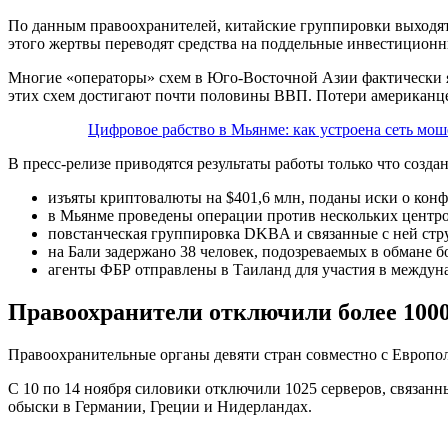
По данным правоохранителей, китайские группировки выходят
этого жертвы переводят средства на поддельные инвестицион
Многие «операторы» схем в Юго-Восточной Азии фактически 
этих схем достигают почти половины ВВП. Потери американцев
Цифровое рабство в Мьянме: как устроена сеть мо
В пресс-релизе приводятся результаты работы только что созда
изъяты криптовалюты на $401,6 млн, поданы иски о кон
в Мьянме проведены операции против нескольких центров
повстанческая группировка DKBA и связанные с ней стр
на Бали задержано 38 человек, подозреваемых в обмане б
агенты ФБР отправлены в Таиланд для участия в междуна
Правоохранители отключили более 1000
Правоохранительные органы девяти стран совместно с Европ
С 10 по 14 ноября силовики отключили 1025 серверов, связан
обыски в Германии, Греции и Нидерландах.