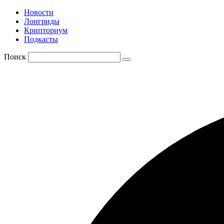
Новости
Лонгриды
Крипториум
Подкасты
Поиск