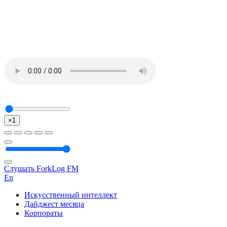
×1
Слушать ForkLog FM
En
Искусственный интеллект
Дайджест месяца
Корпораты