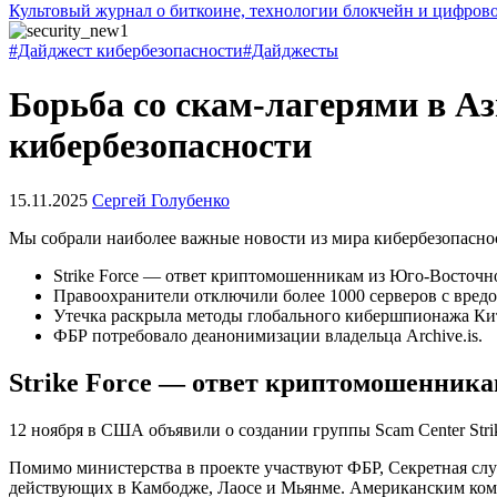
Культовый журнал о биткоине, технологии блокчейн и цифров
#Дайджест кибербезопасности
#Дайджесты
Борьба со скам-лагерями в А
кибербезопасности
15.11.2025
Сергей Голубенко
Мы собрали наиболее важные новости из мира кибербезопаснос
Strike Force — ответ криптомошенникам из Юго-Восточн
Правоохранители отключили более 1000 серверов с вред
Утечка раскрыла методы глобального кибершпионажа Ки
ФБР потребовало деанонимизации владельца Archive.is.
Strike Force — ответ криптомошенник
12 ноября в США объявили о создании группы Scam Center Str
Помимо министерства в проекте участвуют ФБР, Секретная служ
действующих в Камбодже, Лаосе и Мьянме. Американским ком