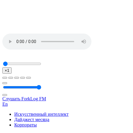
×1
Слушать ForkLog FM
En
Искусственный интеллект
Дайджест месяца
Корпораты