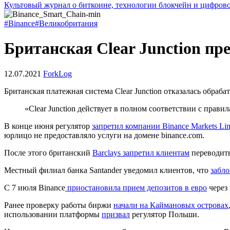
Культовый журнал о биткоине, технологии блокчейн и цифров
#Binance
#Великобритания
Британская Clear Junction пр
12.07.2021
ForkLog
Британская платежная система Clear Junction отказалась обраба
«Clear Junction действует в полном соответствии с прав
В конце июня регулятор
запретил компании Binance Markets Lim
юрлицо не предоставляло услуги на домене binance.com.
После этого британский
Barclays запретил клиентам
переводить
Местный филиал банка Santander уведомил клиентов, что
забл
С 7 июля Binance
приостановила прием депозитов в евро
через
Ранее проверку работы биржи
начали на Каймановых островах
использовании платформы
призвал
регулятор Польши.