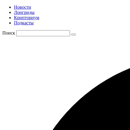
Новости
Лонгриды
Крипториум
Подкасты
Поиск