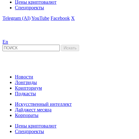
Цены криптовалют
Спецпроекты
Telegram (AI)
YouTube
Facebook
X
En
Новости
Лонгриды
Крипториум
Подкасты
Искусственный интеллект
Дайджест месяца
Корпораты
Цены криптовалют
Спецпроекты