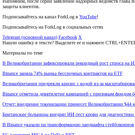
Напомним, после серии заявлений надзорных ведомств глава 
защиты клиентов.
Подписывайтесь на канал ForkLog в
YouTube
!
Подписывайтесь на ForkLog в социальных сетях
Telegram (основной канал)
Facebook
X
Нашли ошибку в тексте? Выделите ее и нажмите CTRL+ENTE
Материалы по теме
В Великобритании зафиксировали рекордный рост спроса на 
Binance заняла 74% рынка бессрочных контрактов на ETF
Великобритании предрекли кризис с водой из-за масштабиров
Binance отметила девятилетие кампанией с призовым фондом б
Отчет: внедрение токенизации принесет Великобритании $44 м
Британские больницы внедрят ИИ-тест крови для диагностики 
В Binance указали на трансформацию ландшафта стейблкоинов
ЕС расширит MiCA на DeFi и NFT