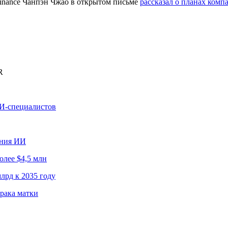
Binance Чанпэн Чжао в открытом письме
рассказал о планах комп
R
ИИ-специалистов
ания ИИ
олее $4,5 млн
лрд к 2035 году
рака матки