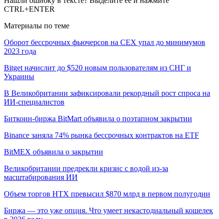
Нашли ошибку в тексте? Выделите ее и нажмите
CTRL+ENTER
Материалы по теме
Оборот бессрочных фьючерсов на CEX упал до минимумов
2023 года
Bitget начислит до $520 новым пользователям из СНГ и
Украины
В Великобритании зафиксировали рекордный рост спроса на
ИИ-специалистов
Биткоин-биржа BitMart объявила о поэтапном закрытии
Binance заняла 74% рынка бессрочных контрактов на ETF
BitMEX объявила о закрытии
Великобритании предрекли кризис с водой из-за
масштабирования ИИ
Объем торгов HTX превысил $870 млрд в первом полугодии
Биржа — это уже опция. Что умеет некастодиальный кошелек