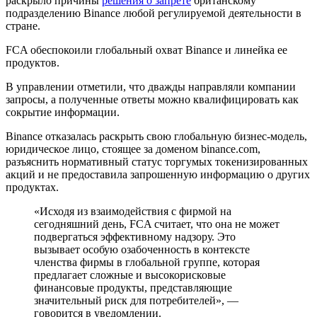
раскрыло причины
решения о запрете
британскому
подразделению Binance любой регулируемой деятельности в
стране.
FCA обеспокоили глобальный охват Binance и линейка ее
продуктов.
В управлении отметили, что дважды направляли компании
запросы, а полученные ответы можно квалифицировать как
сокрытие информации.
Binance отказалась раскрыть свою глобальную бизнес-модель,
юридическое лицо, стоящее за доменом binance.com,
разъяснить нормативный статус торгумых токенизированных
акций и не предоставила запрошенную информацию о других
продуктах.
«Исходя из взаимодействия с фирмой на
сегодняшний день, FCA считает, что она не может
подвергаться эффективному надзору. Это
вызывает особую озабоченность в контексте
членства фирмы в глобальной группе, которая
предлагает сложные и высокорисковые
финансовые продукты, представляющие
значительный риск для потребителей», —
говорится в уведомлении.