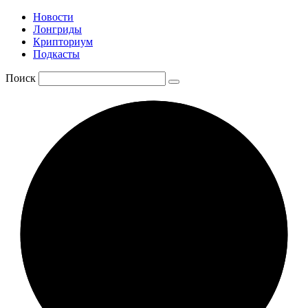
Новости
Лонгриды
Крипториум
Подкасты
Поиск