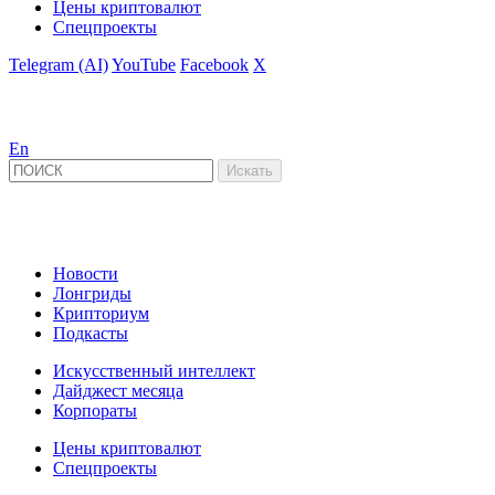
Цены криптовалют
Спецпроекты
Telegram (AI)
YouTube
Facebook
X
En
Новости
Лонгриды
Крипториум
Подкасты
Искусственный интеллект
Дайджест месяца
Корпораты
Цены криптовалют
Спецпроекты