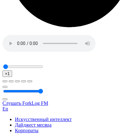
×1
Слушать ForkLog FM
En
Искусственный интеллект
Дайджест месяца
Корпораты