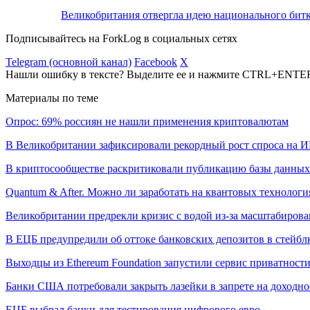
Великобритания отвергла идею национального битк
Подписывайтесь на ForkLog в социальных сетях
Telegram (основной канал)
Facebook
X
Нашли ошибку в тексте? Выделите ее и нажмите CTRL+ENTE
Материалы по теме
Опрос: 69% россиян не нашли применения криптовалютам
В Великобритании зафиксировали рекордный рост спроса на 
В криптосообществе раскритиковали публикацию базы данны
Quantum & After. Можно ли заработать на квантовых технологи
Великобритании предрекли кризис с водой из-за масштабиров
В ЕЦБ предупредили об оттоке банковских депозитов в стейб
Выходцы из Ethereum Foundation запустили сервис приватности
Банки США потребовали закрыть лазейки в запрете на доходно
ЕЦБ выбрал банки для тестирования цифрового евро