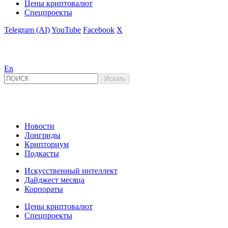
Цены криптовалют
Спецпроекты
Telegram (AI)
YouTube
Facebook
X
En
Новости
Лонгриды
Крипториум
Подкасты
Искусственный интеллект
Дайджест месяца
Корпораты
Цены криптовалют
Спецпроекты