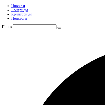
Новости
Лонгриды
Крипториум
Подкасты
Поиск