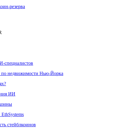
оин-резерва
R
ИИ-специалистов
х по недвижимости Нью-Йорка
ях?
ания ИИ
лкоины
 EthSystems
сть стейблкоинов