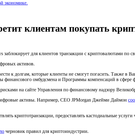
ой экономике.
претит клиентам покупать кри
s заблокирует для клиентов транзакции с криптовалютами по св
фровых активов.
ести к долгам, которые клиенты не смогут погасить. Также в Ba
ы финансового омбудсмена и Программы компенсаций в сфере ф
с рисками на сайте Управления по финансовому надзору Великоб
т цифровые активы. Например, CEO JPMorgan Джейми Даймон
со
твлять криптотранзакции, предоставлять кастодиальные услуги 
ло
черновик правил для криптоиндустрии.