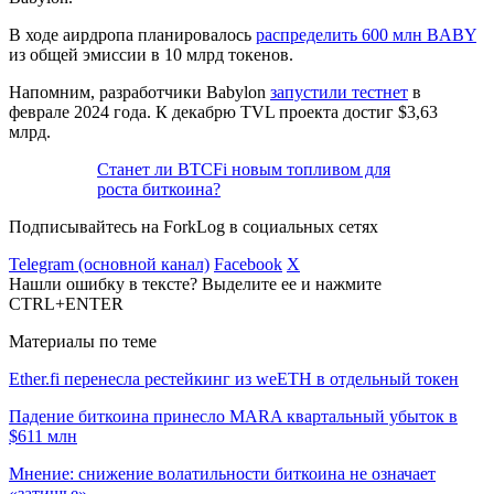
В ходе аирдропа планировалось
распределить 600 млн BABY
из общей эмиссии в 10 млрд токенов.
Напомним, разработчики Babylon
запустили тестнет
в
феврале 2024 года. К декабрю
TVL
проекта достиг $3,63
млрд.
Станет ли BTCFi новым топливом для
роста биткоина?
Подписывайтесь на ForkLog в социальных сетях
Telegram (основной канал)
Facebook
X
Нашли ошибку в тексте? Выделите ее и нажмите
CTRL+ENTER
Материалы по теме
Ether.fi перенесла рестейкинг из weETH в отдельный токен
Падение биткоина принесло MARA квартальный убыток в
$611 млн
Мнение: снижение волатильности биткоина не означает
«затишье»