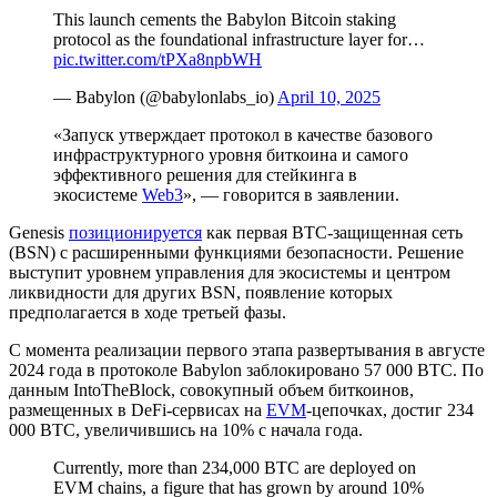
This launch cements the Babylon Bitcoin staking
protocol as the foundational infrastructure layer for…
pic.twitter.com/tPXa8npbWH
— Babylon (@babylonlabs_io)
April 10, 2025
«Запуск утверждает протокол в качестве базового
инфраструктурного уровня биткоина и самого
эффективного решения для стейкинга в
экосистеме
Web3
», — говорится в заявлении.
Genesis
позиционируется
как первая BTC-защищенная сеть
(
BSN
) с расширенными функциями безопасности. Решение
выступит уровнем управления для экосистемы и центром
ликвидности для других BSN, появление которых
предполагается в ходе третьей фазы.
С момента реализации первого этапа развертывания в августе
2024 года в протоколе Babylon заблокировано 57 000 BTC. По
данным IntoTheBlock, совокупный объем биткоинов,
размещенных в DeFi-сервисах на
EVM
-цепочках, достиг 234
000 BTC, увеличившись на 10% с начала года.
Currently, more than 234,000 BTC are deployed on
EVM chains, a figure that has grown by around 10%