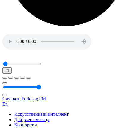
×1
Слушать ForkLog FM
En
Искусственный интеллект
Дайджест месяца
Корпораты