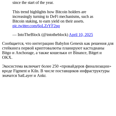
since the start of the year.
This trend highlights how Bitcoin holders are
increasingly turning to DeFi mechanisms, such as
Bitcoin staking, to earn yield on their assets.
pic.twitter.com/6oLZrYF2pq
— IntoTheBlock (@intotheblock)
April 10, 2025
Сообщается, что интеграцию Babylon Genesis как решения для
стейкинга первой криптовалюты планируют кастодианы
Bitgo и Anchorage, а также кошельки от Binance, Bitget и
OKX.
Экосистема включает более 250 «провайдеров финализации»
вроде Figment и Kiln. В числе поставщиков инфраструктуры
значатся SatLayer и Ankr.