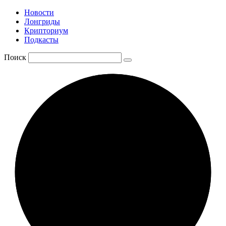
Новости
Лонгриды
Крипториум
Подкасты
Поиск