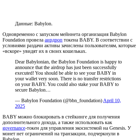
Данные: Babylon.
Одновременно с запуском мейннета организация Babylon
Foundation провела
аирдроп
токена BABY. В соответствии с
условиями раздачи активы зачислены пользователям, которые
«вскоре» увидят их в своих кошельках.
Dear Babylonian, the Babylon Foundation is happy to
announce that the airdrop has just been successfully
executed! You should be able to see your BABY in
your wallet very soon. There is no transfer restrictions
on your BABY. You could also stake your BABY to
secure Babylon…
— Babylon Foundation (@bbn_foundation)
April 10,
2025
BABY можно блокировать в стейкинге для получения
дополнительного дохода, а также использовать как
governance
-токен для управления экосистемой на Genesis. У
монет нет ограничений на транзакции, подчеркнули в
Babylon.