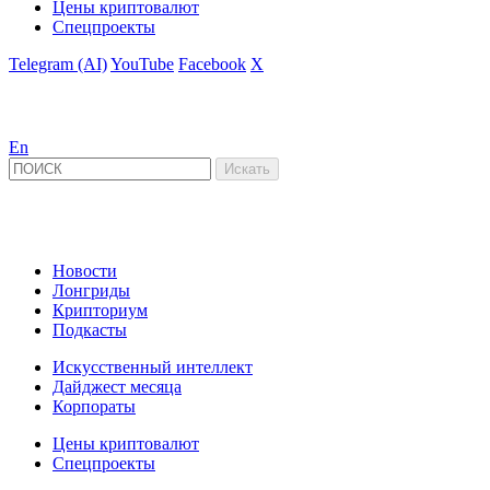
Цены криптовалют
Спецпроекты
Telegram (AI)
YouTube
Facebook
X
En
Новости
Лонгриды
Крипториум
Подкасты
Искусственный интеллект
Дайджест месяца
Корпораты
Цены криптовалют
Спецпроекты