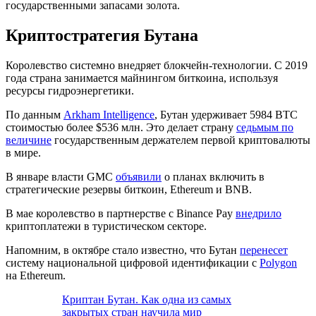
государственными запасами золота.
Криптостратегия Бутана
Королевство системно внедряет блокчейн-технологии. С 2019
года страна занимается майнингом биткоина, используя
ресурсы гидроэнергетики.
По данным
Arkham Intelligence
, Бутан удерживает 5984 BTC
стоимостью более $536 млн. Это делает страну
седьмым по
величине
государственным держателем первой криптовалюты
в мире.
В январе власти GMC
объявили
о планах включить в
стратегические резервы биткоин, Ethereum и BNB.
В мае королевство в партнерстве с Binance Pay
внедрило
криптоплатежи в туристическом секторе.
Напомним, в октябре стало известно, что Бутан
перенесет
систему национальной цифровой идентификации с
Polygon
на Ethereum.
Криптан Бутан. Как одна из самых
закрытых стран научила мир