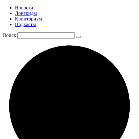
Новости
Лонгриды
Крипториум
Подкасты
Поиск