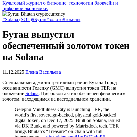
Культовый журнал о биткоине, технологии блокчейн и
цифровой экономике.
#Solana (SOL)
#Бутан
#золото
#токены
Бутан выпустил
обеспеченный золотом токен
на Solana
11.12.2025
Елена Васильева
Специальный административный район Бутана Город
осознанности Гелепху (GMC) выпустил токен TER на
блокчейне
Solana
. Цифровой актив обеспечен физическим
золотом, находящимся на кастодиальном хранении.
Gelephu Mindfulness City is launching TER, the
world’s first sovereign-backed, physical gold-backed
digital token, on Dec 17, 2025. Built on Solana, issued
via DK Bank, and powered by Matrixdock tech, TER
brings Bhutan’s “Treasure” on-chain with full
transparency.…
pic.twitter.com/HmJVGh4qPB