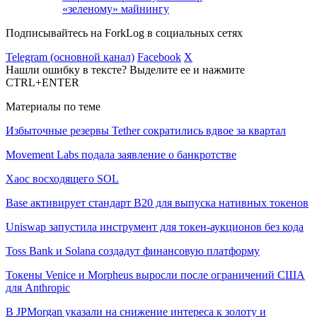
«зеленому» майнингу
Подписывайтесь на ForkLog в социальных сетях
Telegram (основной канал)
Facebook
X
Нашли ошибку в тексте? Выделите ее и нажмите
CTRL+ENTER
Материалы по теме
Избыточные резервы Tether сократились вдвое за квартал
Movement Labs подала заявление о банкротстве
Хаос восходящего SOL
Base активирует стандарт B20 для выпуска нативных токенов
Uniswap запустила инструмент для токен-аукционов без кода
Toss Bank и Solana создадут финансовую платформу
Токены Venice и Morpheus выросли после ограничений США
для Anthropic
В JPMorgan указали на снижение интереса к золоту и