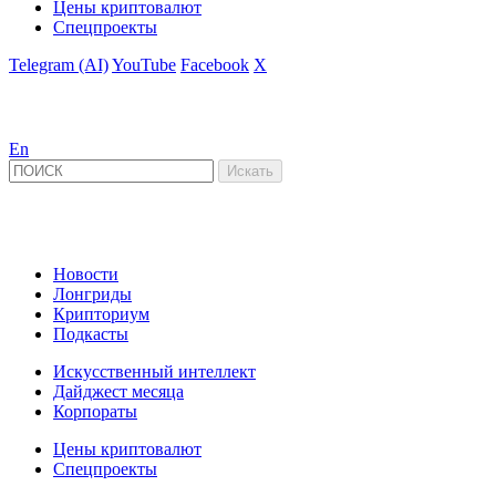
Цены криптовалют
Спецпроекты
Telegram (AI)
YouTube
Facebook
X
En
Новости
Лонгриды
Крипториум
Подкасты
Искусственный интеллект
Дайджест месяца
Корпораты
Цены криптовалют
Спецпроекты