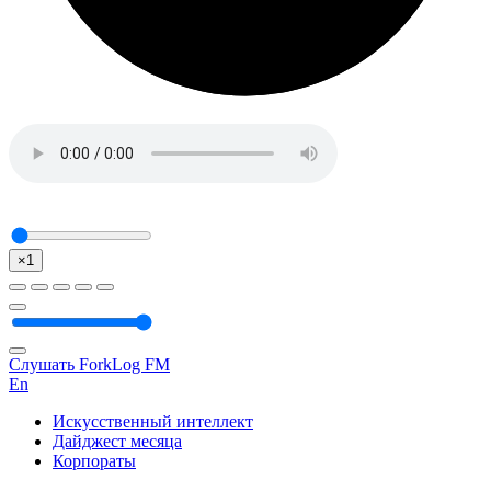
×1
Слушать ForkLog FM
En
Искусственный интеллект
Дайджест месяца
Корпораты