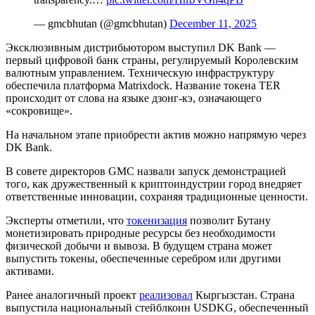
— gmcbhutan (@gmcbhutan)
December 11, 2025
Эксклюзивным дистрибьютором выступил DK Bank —
первый цифровой банк страны, регулируемый Королевским
валютным управлением. Техническую инфраструктуру
обеспечила платформа Matrixdock. Название токена TER
происходит от слова на языке дзонг-кэ, означающего
«сокровище».
На начальном этапе приобрести актив можно напрямую через
DK Bank.
В совете директоров GMC назвали запуск демонстрацией
того, как дружественный к криптоиндустрии город внедряет
ответственные инновации, сохраняя традиционные ценности.
Эксперты отметили, что
токенизация
позволит Бутану
монетизировать природные ресурсы без необходимости
физической добычи и вывоза. В будущем страна может
выпустить токены, обеспеченные серебром или другими
активами.
Ранее аналогичный проект
реализовал
Кыргызстан. Страна
выпустила национальный стейблкоин USDKG, обеспеченный