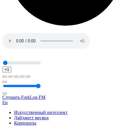
×1
Слушать ForkLog FM
En
Искусственный интеллект
Дайджест месяца
Корпораты