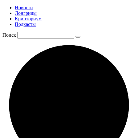
Новости
Лонгриды
Крипториум
Подкасты
Поиск