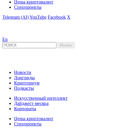
Цены криптовалют
Спецпроекты
Telegram (AI)
YouTube
Facebook
X
En
Новости
Лонгриды
Крипториум
Подкасты
Искусственный интеллект
Дайджест месяца
Корпораты
Цены криптовалют
Спецпроекты