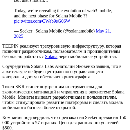
But that’s not all…
Today, we’re revealing the evolution of web3 mobile,
and the next phase for Solana Mobile ??
pic.twitter.com/CWab9sG06W
— Seeker | Solana Mobile (@solanamobile)
May 21,
2025
TEEPIN реализует трехуровневую инфраструктуру, которая
позволит разработчикам, пользователям и производителям
безопасно работать с
Solana
через мобильные устройства.
Соучредитель Solana Labs Анатолий Яковенко заявил, что в
архитектуре не будет центрального управляющего —
контроль и доступ обеспечит криптография.
Токен SKR станет внутренним инструментом для
экономических мотиваций и управления в экосистеме Solana
Mobile. Монеты выделят разработчикам и пользователям,
чтобы стимулировать развитие платформы и сделать модель
мобильного бизнеса более открытой.
Компания подтвердила, что предзаказ на Seeker превысил 150
000 устройств в 57 странах. Цена для ранних покупателей —
$500.