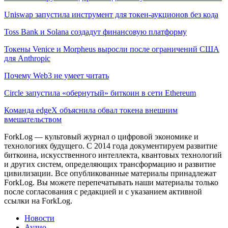
Uniswap запустила инструмент для токен-аукционов без кода
Toss Bank и Solana создадут финансовую платформу
Токены Venice и Morpheus выросли после ограничений США
для Anthropic
Почему Web3 не умеет читать
Circle запустила «обернутый» биткоин в сети Ethereum
Команда edgeX объяснила обвал токена внешним
вмешательством
ForkLog — культовый журнал о цифровой экономике и
технологиях будущего. С 2014 года документируем развитие
биткоина, искусственного интеллекта, квантовых технологий
и других систем, определяющих трансформацию и развитие
цивилизации.
Все опубликованные материалы принадлежат
ForkLog. Вы можете перепечатывать наши материалы только
после согласования с редакцией и с указанием активной
ссылки на ForkLog.
Новости
Аудио