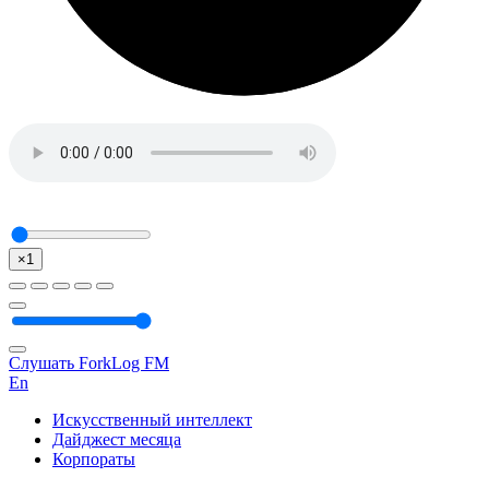
×1
Слушать ForkLog FM
En
Искусственный интеллект
Дайджест месяца
Корпораты