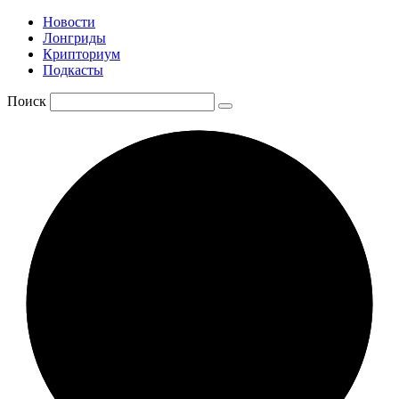
Новости
Лонгриды
Крипториум
Подкасты
Поиск