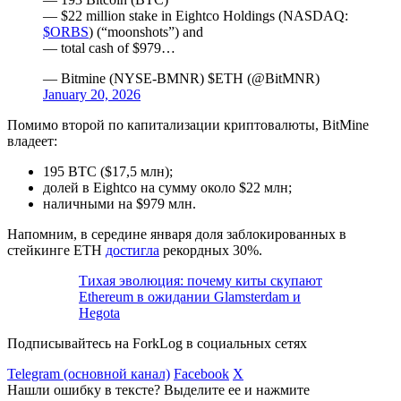
— $22 million stake in Eightco Holdings (NASDAQ:
$ORBS
) (“moonshots”) and
— total cash of $979…
— Bitmine (NYSE-BMNR) $ETH (@BitMNR)
January 20, 2026
Помимо второй по капитализации криптовалюты, BitMine
владеет:
195 BTC ($17,5 млн);
долей в Eightco на сумму около $22 млн;
наличными на $979 млн.
Напомним, в середине января доля заблокированных в
стейкинге ETH
достигла
рекордных 30%.
Тихая эволюция: почему киты скупают
Ethereum в ожидании Glamsterdam и
Hegota
Подписывайтесь на ForkLog в социальных сетях
Telegram (основной канал)
Facebook
X
Нашли ошибку в тексте? Выделите ее и нажмите