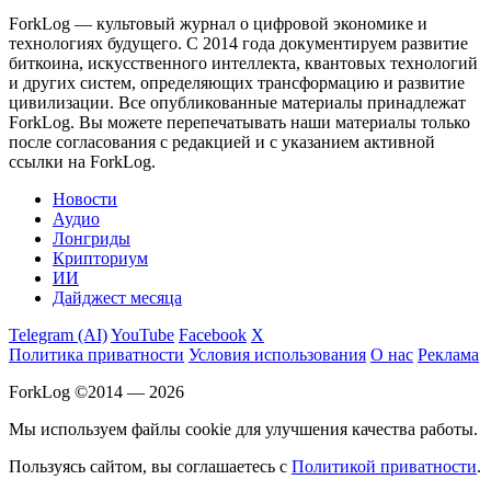
ForkLog — культовый журнал о цифровой экономике и
технологиях будущего. С 2014 года документируем развитие
биткоина, искусственного интеллекта, квантовых технологий
и других систем, определяющих трансформацию и развитие
цивилизации.
Все опубликованные материалы принадлежат
ForkLog. Вы можете перепечатывать наши материалы только
после согласования с редакцией и с указанием активной
ссылки на ForkLog.
Новости
Аудио
Лонгриды
Крипториум
ИИ
Дайджест месяца
Telegram (AI)
YouTube
Facebook
X
Политика приватности
Условия использования
О нас
Реклама
ForkLog ©2014 — 2026
Мы используем файлы cookie для улучшения качества работы.
Пользуясь сайтом, вы соглашаетесь с
Политикой приватности
.