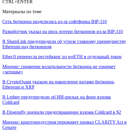
CTRL+ENTER
Материалы по теме
Сеть биткоина разделилась из-за софтфорка BIP-110
Разработчик указал на риск потери биткоинов из-за BIP-110
В SharpLink предупредили об угрозе главному преимуществу
Ethereum над биткоином
Ether.fi перенесла рестейкинг из weETH в отдельный токен
Мнение: снижение волатильности биткоина не означает
«затишье»
В CryptoQuant указали на накопление китами биткоина,
Ethereum и XRP
В Ledger предупредили об ИИ-рисках на фоне взлома
Coldcard
В Dragonfly оценили предотвращение взлома Coldcard в $2
Мнение: криптоиндустрия переживет провал CLARITY Act в
Сенате