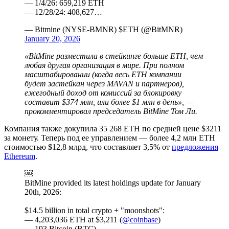
— 1/4/26: 659,219 ETH
— 12/28/24: 408,627…
— Bitmine (NYSE-BMNR) $ETH (@BitMNR)
January 20, 2026
«BitMine разместила в стейкинге больше ETH, чем
любая другая организация в мире. При полном
масштабировании (когда весь ETH компании
будет застейкан через
MAVAN
и партнеров),
ежегодный доход от комиссий за блокировку
составит $374 млн, или более $1 млн в день», —
прокомментировал председатель BitMine Том Ли.
Компания также докупила 35 268 ETH по средней цене $3211
за монету. Теперь под ее управлением — более 4,2 млн ETH
стоимостью $12,8 млрд, что составляет 3,5% от
предложения
Ethereum
.
￼
BitMine provided its latest holdings update for January
20th, 2026:
$14.5 billion in total crypto + "moonshots":
— 4,203,036 ETH at $3,211 (
@coinbase
)
— 193 Bitcoin (BTC)