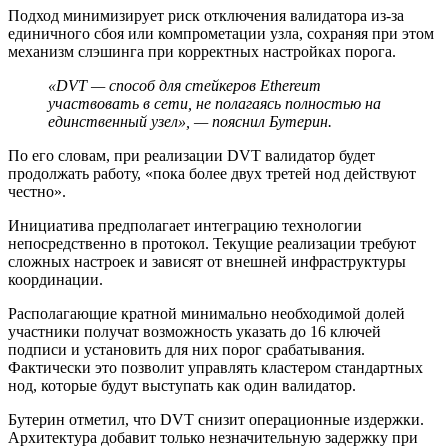
Подход минимизирует риск отключения валидатора из-за
единичного сбоя или компрометации узла, сохраняя при этом
механизм
слэшинга
при корректных настройках порога.
«DVT — способ для стейкеров Ethereum
участвовать в сети, не полагаясь полностью на
единственный узел», — пояснил Бутерин.
По его словам, при реализации DVT валидатор будет
продолжать работу, «пока более двух третей нод действуют
честно».
Инициатива предполагает интеграцию технологии
непосредственно в протокол. Текущие реализации требуют
сложных настроек и зависят от внешней инфраструктуры
координации.
Располагающие кратной минимально необходимой долей
участники получат возможность указать до 16 ключей
подписи и установить для них порог срабатывания.
Фактически это позволит управлять кластером стандартных
нод, которые будут выступать как один валидатор.
Бутерин отметил, что DVT снизит операционные издержки.
Архитектура добавит только незначительную задержку при