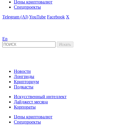
Цены криптовалют
Спецпроекты
Telegram (AI)
YouTube
Facebook
X
En
Новости
Лонгриды
Крипториум
Подкасты
Искусственный интеллект
Дайджест месяца
Корпораты
Цены криптовалют
Спецпроекты