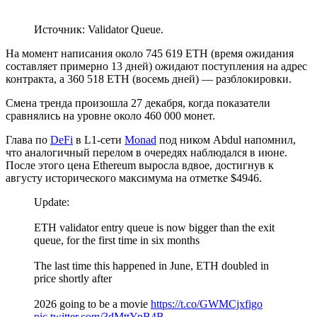
Источник: Validator Queue.
На момент написания около 745 619 ETH (время ожидания
составляет примерно 13 дней) ожидают поступления на адрес
контракта, а 360 518 ETH (восемь дней) — разблокировки.
Смена тренда произошла 27 декабря, когда показатели
сравнялись на уровне около 460 000 монет.
Глава по
DeFi
в L1-сети
Monad
под ником Abdul напомнил,
что аналогичный перелом в очередях наблюдался в июне.
После этого цена Ethereum выросла вдвое, достигнув к
августу исторического максимума на отметке $4946.
Update:
ETH validator entry queue is now bigger than the exit
queue, for the first time in six months
The last time this happened in June, ETH doubled in
price shortly after
2026 going to be a movie
https://t.co/GWMCjxfigo
pic.twitter.com/3dMttYpB4B