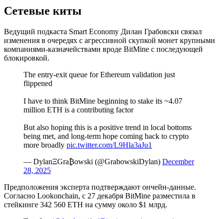
Сетевые киты
Ведущий подкаста Smart Economy Дилан Грабовски связал
изменения в очередях с агрессивной скупкой монет крупными
компаниями-казначействами вроде BitMine с последующей
блокировкой.
The entry-exit queue for Ethereum validation just
flippened
I have to think BitMine beginning to stake its ~4.07
million ETH is a contributing factor
But also hoping this is a positive trend in local bottoms
being met, and long-term hope coming back to crypto
more broadly
pic.twitter.com/L9Hla3aJu1
— DylanΞGra₿owski (@GrabowskiDylan)
December
28, 2025
Предположения эксперта подтверждают ончейн-данные.
Согласно Lookonchain, с 27 декабря BitMine разместила в
стейкинге 342 560 ETH на сумму около $1 млрд.