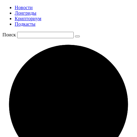
Новости
Лонгриды
Крипториум
Подкасты
Поиск