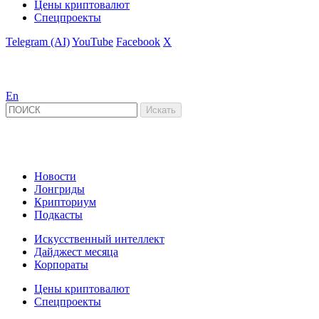
Цены криптовалют
Спецпроекты
Telegram (AI)
YouTube
Facebook
X
En
Новости
Лонгриды
Крипториум
Подкасты
Искусственный интеллект
Дайджест месяца
Корпораты
Цены криптовалют
Спецпроекты