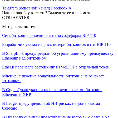
Telegram (основной канал)
Facebook
X
Нашли ошибку в тексте? Выделите ее и нажмите
CTRL+ENTER
Материалы по теме
Сеть биткоина разделилась из-за софтфорка BIP-110
Разработчик указал на риск потери биткоинов из-за BIP-110
В SharpLink предупредили об угрозе главному преимуществу
Ethereum над биткоином
Ether.fi перенесла рестейкинг из weETH в отдельный токен
Мнение: снижение волатильности биткоина не означает
«затишье»
В CryptoQuant указали на накопление китами биткоина,
Ethereum и XRP
В Ledger предупредили об ИИ-рисках на фоне взлома
Coldcard
В Dragonfly оценили предотвращение взлома Coldcard в $2