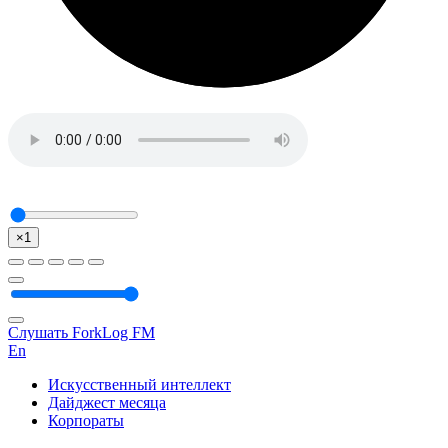
×1
Слушать ForkLog FM
En
Искусственный интеллект
Дайджест месяца
Корпораты