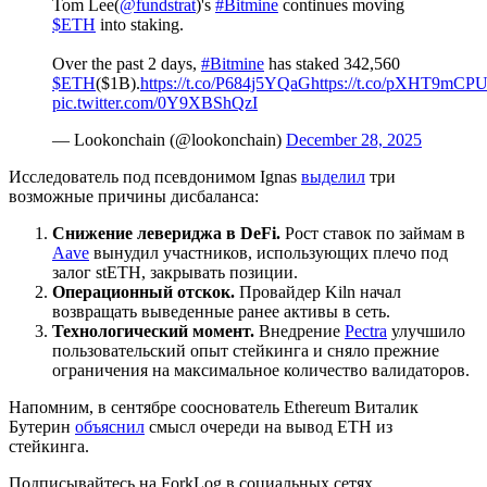
Tom Lee(
@fundstrat
)'s
#Bitmine
continues moving
$ETH
into staking.
Over the past 2 days,
#Bitmine
has staked 342,560
$ETH
($1B).
https://t.co/P684j5YQaG
https://t.co/pXHT9mCP
pic.twitter.com/0Y9XBShQzI
— Lookonchain (@lookonchain)
December 28, 2025
Исследователь под псевдонимом Ignas
выделил
три
возможные причины дисбаланса:
Снижение левериджа в DeFi.
Рост ставок по займам в
Aave
вынудил участников, использующих плечо под
залог stETH, закрывать позиции.
Операционный отскок.
Провайдер
Kiln начал
возвращать выведенные ранее активы в сеть.
Технологический момент.
Внедрение
Pectra
улучшило
пользовательский опыт стейкинга и сняло прежние
ограничения на максимальное количество валидаторов.
Напомним, в сентябре сооснователь Ethereum Виталик
Бутерин
объяснил
смысл очереди на вывод ETH из
стейкинга.
Подписывайтесь на ForkLog в социальных сетях