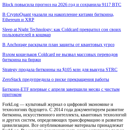
Block повысила прогноз на 2026 год и сохранила 9117 BTC
В CryptoQuant указали на накопление китами биткоина,
Ethereum и XRP
Sleep at Night Technology: как Coldcard превратил сон своих
пользователей в кошмар
В Anchorage раскрыли план защиты от квантовых угроз
Взлом кошельков Coldcard не вызвал массовых переводов
биткоина на биржи
Strategy продала биткоины на $105 млн для выкупа STRC
ZeroStack предупредила о риске прекращения работы
Биткоин-ETF впервые с апреля завершили месяц с чистым
притоком
ForkLog — культовый журнал о цифровой экономике и
технологиях будущего. С 2014 года документируем развитие
биткоина, искусственного интеллекта, квантовых технологий
и других систем, определяющих трансформацию и развитие
цивилизации.
Все опубликованные материалы принадлежат