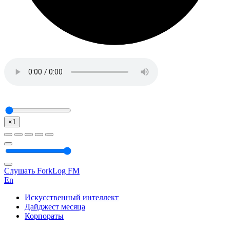
×1
Слушать ForkLog FM
En
Искусственный интеллект
Дайджест месяца
Корпораты