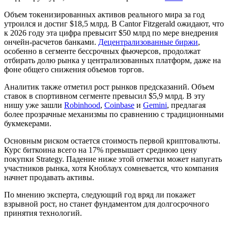
Объем токенизированных активов реального мира за год
утроился и достиг $18,5 млрд. В Cantor Fitzgerald ожидают, что
к 2026 году эта цифра превысит $50 млрд по мере внедрения
ончейн-расчетов банками.
Децентрализованные биржи
,
особенно в сегменте бессрочных фьючерсов, продолжат
отбирать долю рынка у централизованных платформ, даже на
фоне общего снижения объемов торгов.
Аналитик также отметил рост рынков предсказаний. Объем
ставок в спортивном сегменте превысил $5,9 млрд. В эту
нишу уже зашли
Robinhood
,
Coinbase
и
Gemini
, предлагая
более прозрачные механизмы по сравнению с традиционными
букмекерами.
Основным риском остается стоимость первой криптовалюты.
Курс биткоина всего на 17% превышает среднюю цену
покупки Strategy. Падение ниже этой отметки может напугать
участников рынка, хотя Кноблаух сомневается, что компания
начнет продавать активы.
По мнению эксперта, следующий год вряд ли покажет
взрывной рост, но станет фундаментом для долгосрочного
принятия технологий.