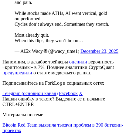
and pain.
While stocks made ATHs, AI went vertical, gold
outperformed.
Cycles don’t always end. Sometimes they stretch.
Most already quit.
When this flips, they won’t be on…
— AlΞx Wacy 🌐 (@wacy_time1)
December 23, 2025
Напомним, в декабре трейдеры
оценили
вероятность
«криптозимы» в 7%. Позднее аналитики CryptoQuant
предупредили
о старте медвежьего рынка.
Подписывайтесь на ForkLog в социальных сетях
Telegram (основной канал)
Facebook
X
Нашли ошибку в тексте? Выделите ее и нажмите
CTRL+ENTER
Материалы по теме
Bitcoin Red Team выявила тысячи проблем в 390 биткоин-
проектах