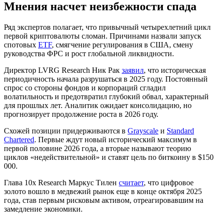
Мнения насчет неизбежности спада
Ряд экспертов полагает, что привычный четырехлетний цикл
первой криптовалюты сломан. Причинами назвали запуск
спотовых
ETF
, смягчение регулирования в США, смену
руководства
ФРС
и рост глобальной ликвидности.
Директор LVRG Research Ник Рак
заявил
, что историческая
периодичность начала разрушаться в 2025 году. Постоянный
спрос со стороны фондов и корпораций сгладил
волатильность и предотвратил глубокий обвал, характерный
для прошлых лет. Аналитик ожидает консолидацию, но
прогнозирует продолжение роста в 2026 году.
Схожей позиции придерживаются в
Grayscale
и
Standard
Chartered
. Первые ждут новый исторический максимум в
первой половине 2026 года, а вторые называют теорию
циклов «недействительной» и ставят цель по биткоину в $150
000.
Глава 10x Research Маркус Тилен
считает
, что цифровое
золото вошло в медвежий рынок еще в конце октября 2025
года, став первым рисковым активом, отреагировавшим на
замедление экономики.