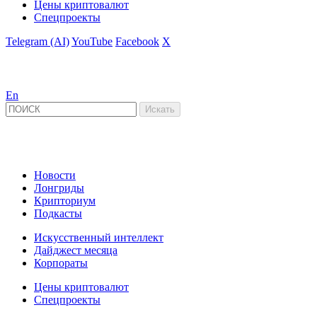
Цены криптовалют
Спецпроекты
Telegram (AI)
YouTube
Facebook
X
En
Новости
Лонгриды
Крипториум
Подкасты
Искусственный интеллект
Дайджест месяца
Корпораты
Цены криптовалют
Спецпроекты