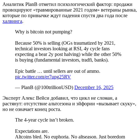
Аналитик PlanB отметил психологический фактор: продажи
провоцируют «травмированные 2021 годом» ветераны рынка,
которые по привычке ждут падения спустя два года после
халвинга
.
Why is bitcoin not pumping?
Because 50% is selling (OGs traumatized by 2021,
technical investors looking at RSI, 4y cycle fans
expecting a bear 2y post halving) while the other 50%
is buying (fundamental investors, tradfi, banks).
Epic battle … until sellers are out of ammo.
pic.twitter.com/er7upg25RV
— PlanB (@100trillionUSD)
December 16, 2025
Эксперт Алекс Вейси добавил, что цикл не сломан, а
растянут: отсутствие альтсезона и эйфории «вызывает скуку»,
но не означает конец роста.
The 4-year cycle isn’t broken.
Expectations are.
Altcoins bled. No euphoria. No altseason. Just boredom