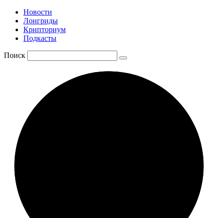
Новости
Лонгриды
Крипториум
Подкасты
Поиск