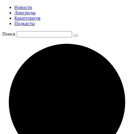
Новости
Лонгриды
Крипториум
Подкасты
Поиск