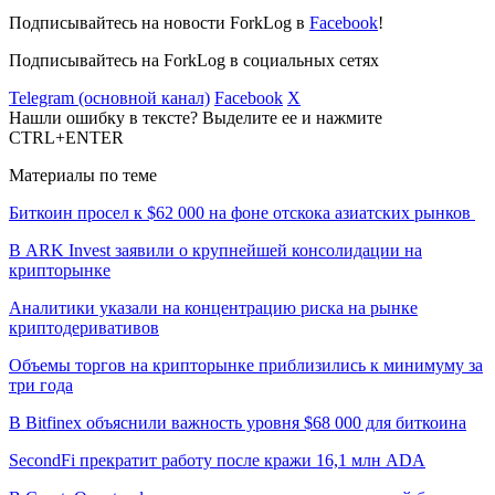
Подписывайтесь на новости ForkLog в
Facebook
!
Подписывайтесь на ForkLog в социальных сетях
Telegram (основной канал)
Facebook
X
Нашли ошибку в тексте? Выделите ее и нажмите
CTRL+ENTER
Материалы по теме
Биткоин просел к $62 000 на фоне отскока азиатских рынков
В ARK Invest заявили о крупнейшей консолидации на
крипторынке
Аналитики указали на концентрацию риска на рынке
криптодеривативов
Объемы торгов на крипторынке приблизились к минимуму за
три года
В Bitfinex объяснили важность уровня $68 000 для биткоина
SecondFi прекратит работу после кражи 16,1 млн ADA