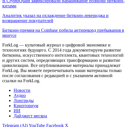
В CryptoQuant зафиксировали наращивание позиций биткоин-
китами
Аналитик указал на охлаждение биткоин-левериджа и
возвращение покупателей
Биткоин-премия на Coinbase побила антирекорд пребывания в
минусе
ForkLog — культовый журнал о цифровой экономике и
технологиях будущего. С 2014 года документируем развитие
биткоина, искусственного интеллекта, квантовых технологий
и других систем, определяющих трансформацию и развитие
цивилизации.
Все опубликованные материалы принадлежат
ForkLog. Вы можете перепечатывать наши материалы только
после согласования с редакцией и с указанием активной
ссылки на ForkLog.
Новости
Аудио
Лонгриды
Крипториум
ИИ
Дайджест месяца
Telegram (AI)
YouTube
Facebook
X