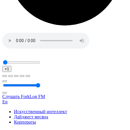
×1
Слушать ForkLog FM
En
Искусственный интеллект
Дайджест месяца
Корпораты