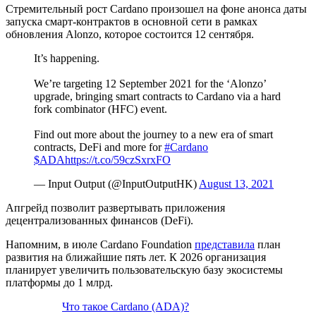
Стремительный рост Cardano произошел на фоне анонса даты
запуска смарт-контрактов в основной сети в рамках
обновления Alonzo, которое состоится 12 сентября.
It’s happening.
We’re targeting 12 September 2021 for the ‘Alonzo’
upgrade, bringing smart contracts to Cardano via a hard
fork combinator (HFC) event.
Find out more about the journey to a new era of smart
contracts, DeFi and more for
#Cardano
$ADA
https://t.co/59czSxrxFO
— Input Output (@InputOutputHK)
August 13, 2021
Апгрейд позволит развертывать приложения
децентрализованных финансов (DeFi).
Напомним, в июле Cardano Foundation
представила
план
развития на ближайшие пять лет. К 2026 организация
планирует увеличить пользовательскую базу экосистемы
платформы до 1 млрд.
Что такое Cardano (ADA)?