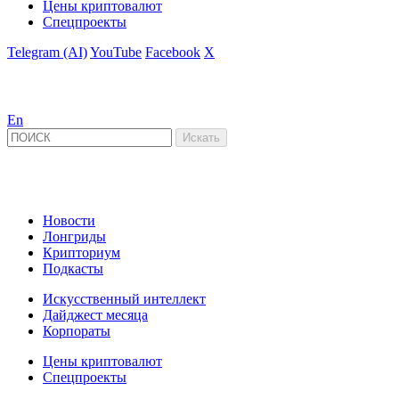
Цены криптовалют
Спецпроекты
Telegram (AI)
YouTube
Facebook
X
En
Новости
Лонгриды
Крипториум
Подкасты
Искусственный интеллект
Дайджест месяца
Корпораты
Цены криптовалют
Спецпроекты