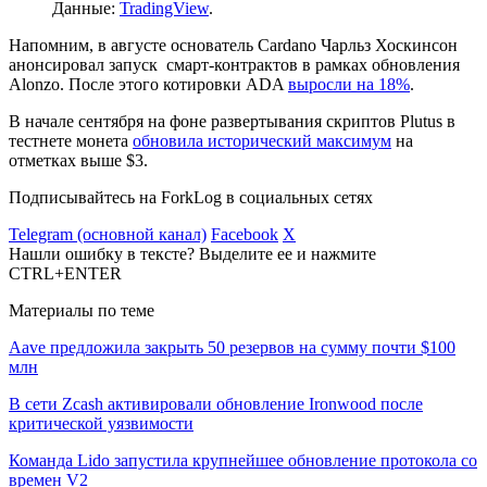
Данные:
TradingView
.
Напомним, в августе основатель Cardano Чарльз Хоскинсон
анонсировал запуск смарт-контрактов в рамках обновления
Alonzo. После этого котировки ADA
выросли на 18%
.
В начале сентября на фоне развертывания скриптов Plutus в
тестнете монета
обновила исторический максимум
на
отметках выше $3.
Подписывайтесь на ForkLog в социальных сетях
Telegram (основной канал)
Facebook
X
Нашли ошибку в тексте? Выделите ее и нажмите
CTRL+ENTER
Материалы по теме
Aave предложила закрыть 50 резервов на сумму почти $100
млн
В сети Zcash активировали обновление Ironwood после
критической уязвимости
Команда Lido запустила крупнейшее обновление протокола со
времен V2