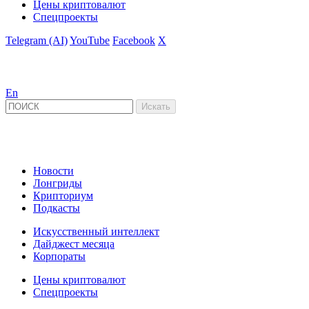
Цены криптовалют
Спецпроекты
Telegram (AI)
YouTube
Facebook
X
En
Новости
Лонгриды
Крипториум
Подкасты
Искусственный интеллект
Дайджест месяца
Корпораты
Цены криптовалют
Спецпроекты