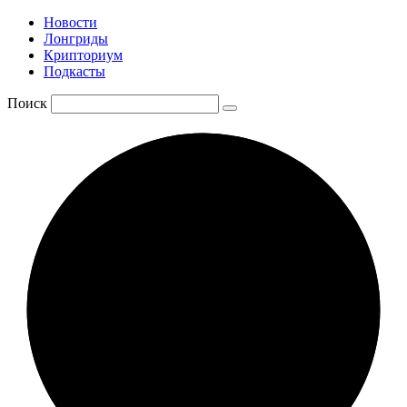
Новости
Лонгриды
Крипториум
Подкасты
Поиск