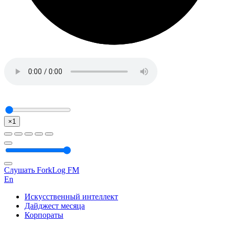
×1
Слушать ForkLog FM
En
Искусственный интеллект
Дайджест месяца
Корпораты