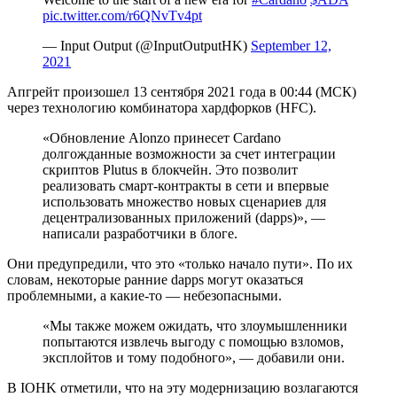
pic.twitter.com/r6QNvTv4pt
— Input Output (@InputOutputHK)
September 12,
2021
Апгрейт произошел 13 сентября 2021 года в 00:44 (МСК)
через технологию комбинатора хардфорков (HFC).
«Обновление Alonzo принесет Cardano
долгожданные возможности за счет интеграции
скриптов Plutus в блокчейн. Это позволит
реализовать смарт-контракты в сети и впервые
использовать множество новых сценариев для
децентрализованных приложений (dapps)», —
написали разработчики в блоге.
Они предупредили, что это «только начало пути». По их
словам, некоторые ранние dapps могут оказаться
проблемными, а какие-то — небезопасными.
«Мы также можем ожидать, что злоумышленники
попытаются извлечь выгоду с помощью взломов,
эксплойтов и тому подобного», — добавили они.
В IOHK отметили, что на эту модернизацию возлагаются