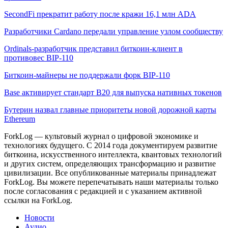
SecondFi прекратит работу после кражи 16,1 млн ADA
Разработчики Cardano передали управление узлом сообществу
Ordinals-разработчик представил биткоин-клиент в
противовес BIP-110
Биткоин-майнеры не поддержали форк BIP-110
Base активирует стандарт B20 для выпуска нативных токенов
Бутерин назвал главные приоритеты новой дорожной карты
Ethereum
ForkLog — культовый журнал о цифровой экономике и
технологиях будущего. С 2014 года документируем развитие
биткоина, искусственного интеллекта, квантовых технологий
и других систем, определяющих трансформацию и развитие
цивилизации.
Все опубликованные материалы принадлежат
ForkLog. Вы можете перепечатывать наши материалы только
после согласования с редакцией и с указанием активной
ссылки на ForkLog.
Новости
Аудио