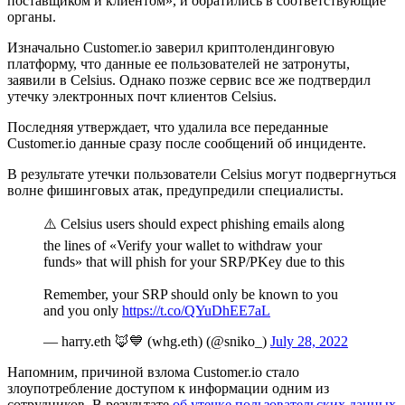
поставщиком и клиентом», и обратились в соответствующие
органы.
Изначально Customer.io заверил криптолендинговую
платформу, что данные ее пользователей не затронуты,
заявили в Celsius. Однако позже сервис все же подтвердил
утечку электронных почт клиентов Celsius.
Последняя утверждает, что удалила все переданные
Customer.io данные сразу после сообщений об инциденте.
В результате утечки пользователи Celsius могут подвергнуться
волне фишинговых атак, предупредили специалисты.
⚠️ Celsius users should expect phishing emails along
the lines of «Verify your wallet to withdraw your
funds» that will phish for your SRP/PKey due to this
Remember, your SRP should only be known to you
and you only
https://t.co/QYuDhEE7aL
— harry.eth 🦊💙 (whg.eth) (@sniko_)
July 28, 2022
Напомним, причиной взлома Customer.io стало
злоупотребление доступом к информации одним из
сотрудников. В результате
об утечке пользовательских данных