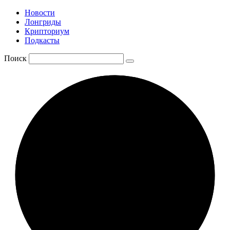
Новости
Лонгриды
Крипториум
Подкасты
Поиск