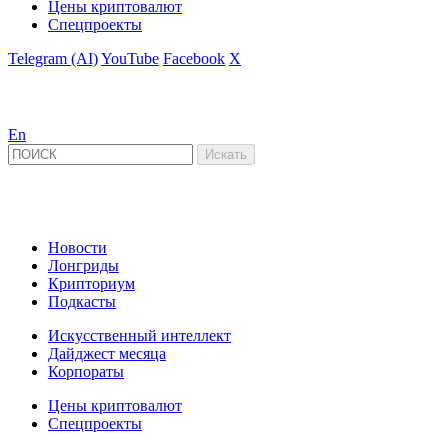
Цены криптовалют
Спецпроекты
Telegram (AI)
YouTube
Facebook
X
En
Новости
Лонгриды
Крипториум
Подкасты
Искусственный интеллект
Дайджест месяца
Корпораты
Цены криптовалют
Спецпроекты