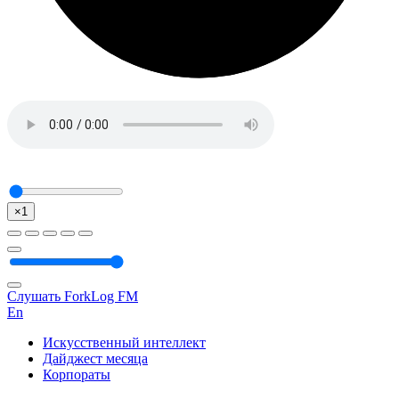
×1
Слушать ForkLog FM
En
Искусственный интеллект
Дайджест месяца
Корпораты