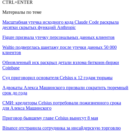
CTRL+ENTER
Материалы по теме
Масштабная утечка исходного кода Claude Code раскрыла
десятки скрытых функций Anthropic
Figure признала утечку персональных данных клиентов
Waltio подверглась шантажу после утечки данных 50 000
клиентов
Обновленный иск раскрыл детали взлома биткоин-биржи
Coinbase
Суд приговорил основателя Celsius к 12 годам тюрьмы
Адвокаты Алекса Машинского призвали сократить тюремный
срок до года
СМИ: кредиторы Celsius потребовали пожизненного срока
для Алекса Машинского
Приговор бывшему главе Celsius вынесут 8 мая
Binance отстранила сотрудника за инсайдерскую торговлю