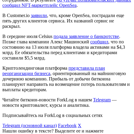
сообщил NFT-маркетплейс OpenSea
.
В Customer.io
заявили
, что, кроме OpenSea, пострадали еще
пять других клиентов сервиса. Их названий сервис не
раскрыл.
В середине июля Celsius
подала заявление о банкротстве
.
Позже глава компании Алекс Машинский
сообщил
, что по
состоянию на 13 июля платформа владела активами на $4,3
млрд. Ее обязательства перед клиентами и кредиторами
составили $5,5 млрд.
Криптолендинговая платформа
представила план
реорганизации бизнеса
, ориентированный на майнинговую
дочернюю компанию. Прибыль от добычи биткоина
планируют направить на возмещение потерь пользователям и
выплаты кредиторам.
Читайте биткоин-новости ForkLog в нашем
Telegram
—
новости криптовалют, курсы и аналитика.
Подписывайтесь на ForkLog в социальных сетях
Telegram (основной канал)
Facebook
X
Нашли ошибку в тексте? Выделите ее и нажмите