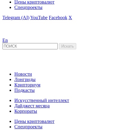
Цены криптовалют
Спецпроекты
Telegram (AI)
YouTube
Facebook
X
En
Новости
Лонгриды
Крипториум
Подкасты
Искусственный интеллект
Дайджест месяца
Корпораты
Цены криптовалют
Спецпроекты