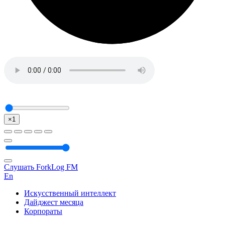
×1
Слушать ForkLog FM
En
Искусственный интеллект
Дайджест месяца
Корпораты