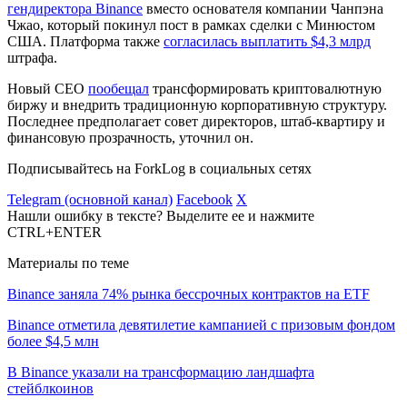
гендиректора Binance
вместо основателя компании Чанпэна
Чжао, который покинул пост в рамках сделки с Минюстом
США. Платформа также
согласилась выплатить $4,3 млрд
штрафа.
Новый CEO
пообещал
трансформировать криптовалютную
биржу и внедрить традиционную корпоративную структуру.
Последнее предполагает совет директоров, штаб-квартиру и
финансовую прозрачность, уточнил он.
Подписывайтесь на ForkLog в социальных сетях
Telegram (основной канал)
Facebook
X
Нашли ошибку в тексте? Выделите ее и нажмите
CTRL+ENTER
Материалы по теме
Binance заняла 74% рынка бессрочных контрактов на ETF
Binance отметила девятилетие кампанией с призовым фондом
более $4,5 млн
В Binance указали на трансформацию ландшафта
стейблкоинов