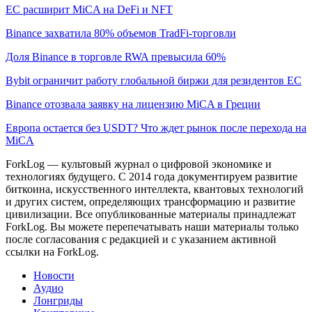
ЕС расширит MiCA на DeFi и NFT
Binance захватила 80% объемов TradFi-торговли
Доля Binance в торговле RWA превысила 60%
Bybit ограничит работу глобальной биржи для резидентов ЕС
Binance отозвала заявку на лицензию MiCA в Греции
Европа остается без USDT? Что ждет рынок после перехода на
MiCA
ForkLog — культовый журнал о цифровой экономике и
технологиях будущего. С 2014 года документируем развитие
биткоина, искусственного интеллекта, квантовых технологий
и других систем, определяющих трансформацию и развитие
цивилизации.
Все опубликованные материалы принадлежат
ForkLog. Вы можете перепечатывать наши материалы только
после согласования с редакцией и с указанием активной
ссылки на ForkLog.
Новости
Аудио
Лонгриды