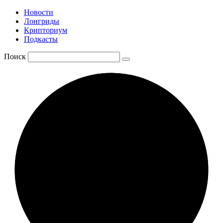
Новости
Лонгриды
Крипториум
Подкасты
Поиск