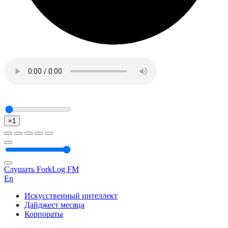
×1
Слушать ForkLog FM
En
Искусственный интеллект
Дайджест месяца
Корпораты