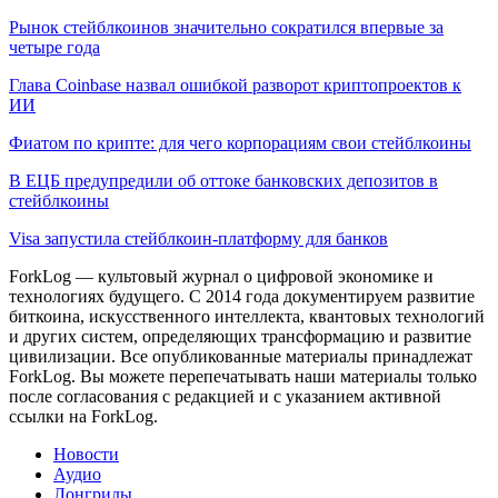
Рынок стейблкоинов значительно сократился впервые за
четыре года
Глава Coinbase назвал ошибкой разворот криптопроектов к
ИИ
Фиатом по крипте: для чего корпорациям свои стейблкоины
В ЕЦБ предупредили об оттоке банковских депозитов в
стейблкоины
Visa запустила стейблкоин-платформу для банков
ForkLog — культовый журнал о цифровой экономике и
технологиях будущего. С 2014 года документируем развитие
биткоина, искусственного интеллекта, квантовых технологий
и других систем, определяющих трансформацию и развитие
цивилизации.
Все опубликованные материалы принадлежат
ForkLog. Вы можете перепечатывать наши материалы только
после согласования с редакцией и с указанием активной
ссылки на ForkLog.
Новости
Аудио
Лонгриды