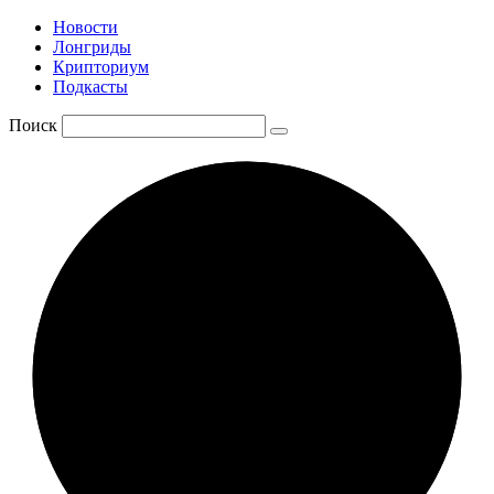
Новости
Лонгриды
Крипториум
Подкасты
Поиск