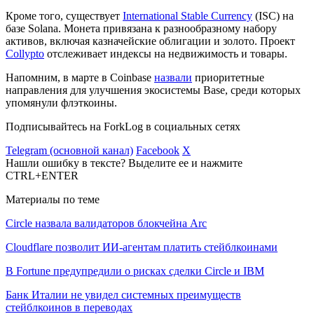
Кроме того, существует
International Stable Currency
(ISC) на
базе Solana. Монета привязана к разнообразному набору
активов, включая казначейские облигации и золото. Проект
Collypto
отслеживает индексы на недвижимость и товары.
Напомним, в марте в Coinbase
назвали
приоритетные
направления для улучшения экосистемы Base, среди которых
упомянули флэткоины.
Подписывайтесь на ForkLog в социальных сетях
Telegram (основной канал)
Facebook
X
Нашли ошибку в тексте? Выделите ее и нажмите
CTRL+ENTER
Материалы по теме
Circle назвала валидаторов блокчейна Arc
Cloudflare позволит ИИ-агентам платить стейблкоинами
В Fortune предупредили о рисках сделки Circle и IBM
Банк Италии не увидел системных преимуществ
стейблкоинов в переводах