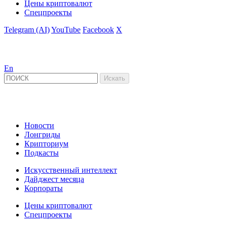
Цены криптовалют
Спецпроекты
Telegram (AI)
YouTube
Facebook
X
En
Новости
Лонгриды
Крипториум
Подкасты
Искусственный интеллект
Дайджест месяца
Корпораты
Цены криптовалют
Спецпроекты