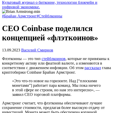
Культовый журнал о биткоине, технологии блокчейн и
цифровой экономике.
#Брайан Армстронг
#Стейблкоины
CEO Coinbase поделился
концепцией «флэткоинов»
13.09.2023
Василий Смирнов
Флэткоины — это тип
стейблкоинов
, которые не привязаны к
конкретному активу или фиатной валюте, а изменяются в
соответствии с движением инфляции. Об этом
рассказал
глава
криптобиржи Coinbase Брайан Армстронг.
«Это что-то новое на горизонте. Над [“плоскими
монетами”] работает пара команд. Мы пока ничего
в этой сфере не строим, но нам это интересно», —
заявил CEO торговой платформы.
Армстронг считает, что флэткоины обеспечивают лучшее
сохранение стоимости, предлагая более высокую отдачу от
инвестиций. Монета может быть обеспечена корзиной