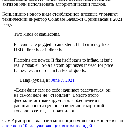
активов или использовать алгоритмический подход.
Концепцию нового вида стейблкоинов впервые упомянул
технический директор Coinbase Баладжи Сринивасан в 2021
году.
Two kinds of stablecoins.
Fiatcoins are pegged to an external fiat currency like
USD, directly or indirectly.
Flatcoins are newer. If fiat itself starts to inflate, it isn’t
really “stable”. So a flatcoin optimizes instead for price
flatness vs an on-chain basket of goods.
— Balaji (@balajis)
June 7, 2021
«Если фиат сам по себе начинает раздуваться, он
на самом деле не “стабилен”. Вместо этого
флэткоин оптимизируется для обеспечения
равномерности цен по сравнению с корзиной
товаров в сети», — пояснил он.
Сам Армстронг включил концепцию «плоских монет» в свой
список из 10 заслуживающих внимание идей
в