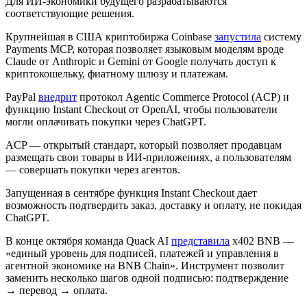
Для ИИ-экономики будущего разрабатываются
соответствующие решения.
Крупнейшая в США криптобиржа Coinbase
запустила
систему
Payments MCP, которая позволяет языковым моделям вроде
Claude от Anthropic и Gemini от Google получать доступ к
криптокошельку, фиатному шлюзу и платежам.
PayPal
внедрит
протокол Agentic Commerce Protocol (ACP) и
функцию Instant Checkout от OpenAI, чтобы пользователи
могли оплачивать покупки через ChatGPT.
ACP — открытый стандарт, который позволяет продавцам
размещать свои товары в ИИ-приложениях, а пользователям
— совершать покупки через агентов.
Запущенная в сентябре функция Instant Checkout дает
возможность подтвердить заказ, доставку и оплату, не покидая
ChatGPT.
В конце октября команда Quack AI
представила
x402 BNB —
«единый уровень для подписей, платежей и управления в
агентной экономике на BNB Chain». Инструмент позволит
заменить несколько шагов одной подписью: подтверждение
→ перевод → оплата.