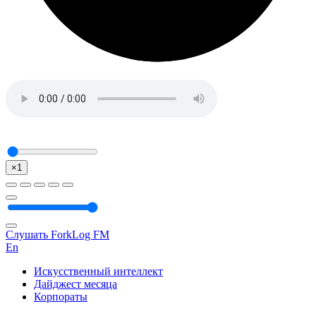
×1
Слушать ForkLog FM
En
Искусственный интеллект
Дайджест месяца
Корпораты