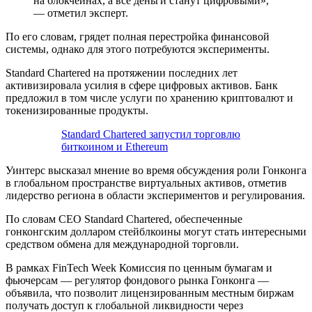
на блокчейнах, а все деньги станут цифровыми»,
— отметил эксперт.
По его словам, грядет полная перестройка финансовой
системы, однако для этого потребуются эксперименты.
Standard Chartered на протяжении последних лет
активизировала усилия в сфере цифровых активов. Банк
предложил в том числе услуги по хранению криптовалют и
токенизированные продукты.
Standard Chartered запустил торговлю
биткоином и Ethereum
Уинтерс высказал мнение во время обсуждения роли Гонконга
в глобальном пространстве виртуальных активов, отметив
лидерство региона в области экспериментов и регулирования.
По словам CEO Standard Chartered, обеспеченные
гонконгским долларом стейблкоины могут стать интересными
средством обмена для международной торговли.
В рамках FinTech Week Комиссия по ценным бумагам и
фьючерсам — регулятор фондового рынка Гонконга —
объявила, что позволит лицензированным местным биржам
получать доступ к глобальной ликвидности через