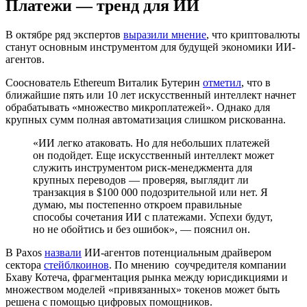
Платежи — тренд для ИИ
В октябре ряд экспертов
выразили мнение
, что криптовалюты
станут основным инструментом для будущей экономики ИИ-
агентов.
Сооснователь Ethereum Виталик Бутерин
отметил
, что в
ближайшие пять или 10 лет искусственный интеллект начнет
обрабатывать «множество микроплатежей». Однако для
крупных сумм полная автоматизация слишком рискованна.
«ИИ легко атаковать. Но для небольших платежей
он подойдет. Еще искусственный интеллект может
служить инструментом риск-менеджмента для
крупных переводов — проверяя, выглядит ли
транзакция в $100 000 подозрительной или нет. Я
думаю, мы постепенно откроем правильные
способы сочетания ИИ с платежами. Успехи будут,
но не обойтись и без ошибок», — пояснил он.
В Paxos
назвали
ИИ-агентов потенциальным драйвером
сектора
стейблкоинов
. По мнению соучредителя компании
Бхаву Котеча, фрагментация рынка между юрисдикциями и
множеством моделей «привязанных» токенов может быть
решена с помощью цифровых помощников.