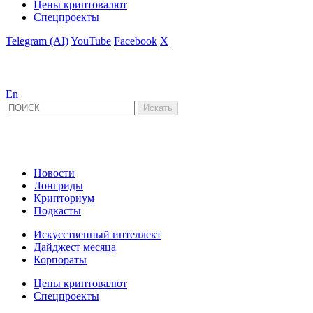
Цены криптовалют
Спецпроекты
Telegram (AI)
YouTube
Facebook
X
En
Новости
Лонгриды
Крипториум
Подкасты
Искусственный интеллект
Дайджест месяца
Корпораты
Цены криптовалют
Спецпроекты