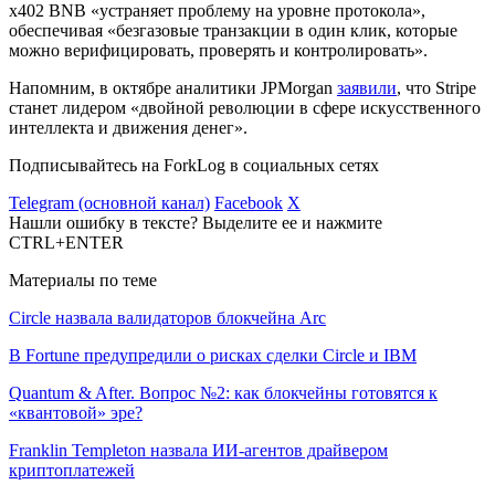
x402 BNB «устраняет проблему на уровне протокола»,
обеспечивая «безгазовые транзакции в один клик, которые
можно верифицировать, проверять и контролировать».
Напомним, в октябре аналитики JPMorgan
заявили
, что Stripe
станет лидером «двойной революции в сфере искусственного
интеллекта и движения денег».
Подписывайтесь на ForkLog в социальных сетях
Telegram (основной канал)
Facebook
X
Нашли ошибку в тексте? Выделите ее и нажмите
CTRL+ENTER
Материалы по теме
Circle назвала валидаторов блокчейна Arc
В Fortune предупредили о рисках сделки Circle и IBM
Quantum & After. Вопрос №2: как блокчейны готовятся к
«квантовой» эре?
Franklin Templeton назвала ИИ-агентов драйвером
криптоплатежей