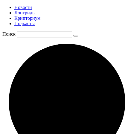
Новости
Лонгриды
Крипториум
Подкасты
Поиск