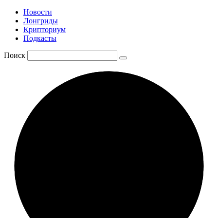
Новости
Лонгриды
Крипториум
Подкасты
Поиск