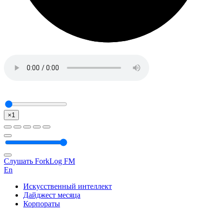
×1
Слушать ForkLog FM
En
Искусственный интеллект
Дайджест месяца
Корпораты