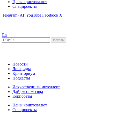
Цены криптовалют
Спецпроекты
Telegram (AI)
YouTube
Facebook
X
En
Новости
Лонгриды
Крипториум
Подкасты
Искусственный интеллект
Дайджест месяца
Корпораты
Цены криптовалют
Спецпроекты