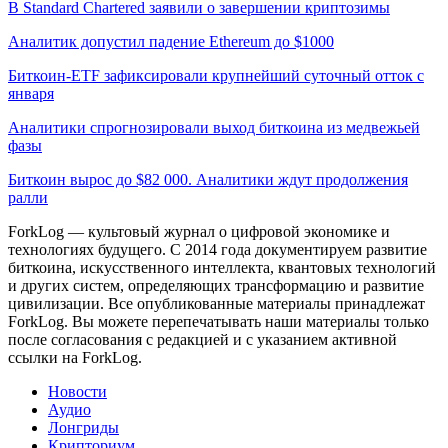
В Standard Chartered заявили о завершении криптозимы
Аналитик допустил падение Ethereum до $1000
Биткоин-ETF зафиксировали крупнейший суточный отток с
января
Аналитики спрогнозировали выход биткоина из медвежьей
фазы
Биткоин вырос до $82 000. Аналитики ждут продолжения
ралли
ForkLog — культовый журнал о цифровой экономике и
технологиях будущего. С 2014 года документируем развитие
биткоина, искусственного интеллекта, квантовых технологий
и других систем, определяющих трансформацию и развитие
цивилизации.
Все опубликованные материалы принадлежат
ForkLog. Вы можете перепечатывать наши материалы только
после согласования с редакцией и с указанием активной
ссылки на ForkLog.
Новости
Аудио
Лонгриды
Крипториум