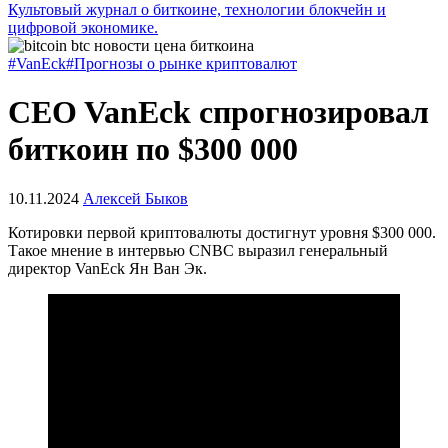
Культовый журнал о биткоине, технологии блокчейн и
цифровой экономике.
#VanEck
#Прогнозы о рынке криптовалют
CEO VanEck спрогнозировал
биткоин по $300 000
10.11.2024
Алексей Быков
Котировки первой криптовалюты достигнут уровня $300 000.
Такое мнение в интервью CNBC выразил генеральный
директор VanEck Ян Ван Эк.