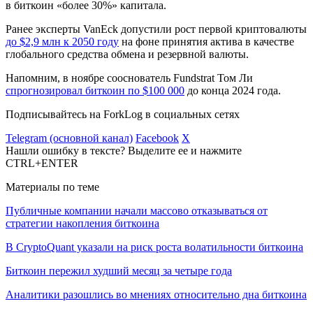
в биткоин «более 30%» капитала.
Ранее эксперты VanEck допустили рост первой криптовалюты
до $2,9 млн к 2050 году
на фоне принятия актива в качестве
глобального средства обмена и резервной валюты.
Напомним, в ноябре сооснователь Fundstrat Том Ли
спрогнозировал биткоин по $100 000
до конца 2024 года.
Подписывайтесь на ForkLog в социальных сетях
Telegram (основной канал)
Facebook
X
Нашли ошибку в тексте? Выделите ее и нажмите
CTRL+ENTER
Материалы по теме
Публичные компании начали массово отказываться от
стратегии накопления биткоина
В CryptoQuant указали на риск роста волатильности биткоина
Биткоин пережил худший месяц за четыре года
Аналитики разошлись во мнениях относительно дна биткоина