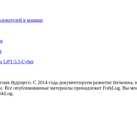
льзователей в кошмар
ов
e
и GPT-5.5-Cyber
иях будущего. С 2014 года документируем развитие биткоина, 
и.
Все опубликованные материалы принадлежат ForkLog. Вы мож
rkLog.