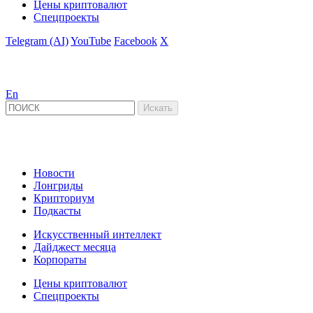
Цены криптовалют
Спецпроекты
Telegram (AI)
YouTube
Facebook
X
En
Новости
Лонгриды
Крипториум
Подкасты
Искусственный интеллект
Дайджест месяца
Корпораты
Цены криптовалют
Спецпроекты