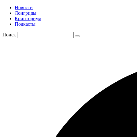
Новости
Лонгриды
Крипториум
Подкасты
Поиск