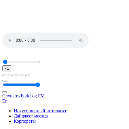
×1
Слушать ForkLog FM
En
Искусственный интеллект
Дайджест месяца
Корпораты