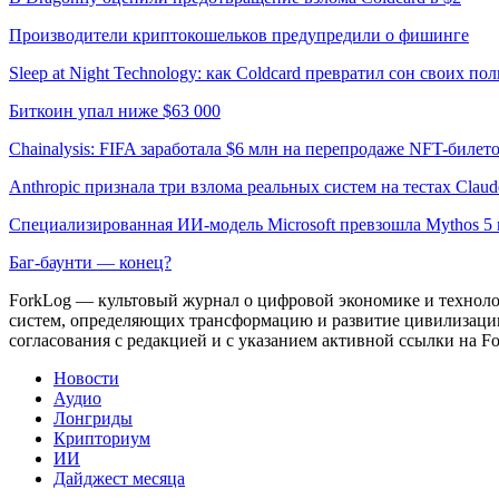
Производители криптокошельков предупредили о фишинге
Sleep at Night Technology: как Coldcard превратил сон своих по
Биткоин упал ниже $63 000
Chainalysis: FIFA заработала $6 млн на перепродаже NFT-билет
Anthropic признала три взлома реальных систем на тестах Claud
Специализированная ИИ-модель Microsoft превзошла Mythos 5 
Баг-баунти — конец?
ForkLog — культовый журнал о цифровой экономике и технолог
систем, определяющих трансформацию и развитие цивилизаци
согласования с редакцией и с указанием активной ссылки на Fo
Новости
Аудио
Лонгриды
Крипториум
ИИ
Дайджест месяца