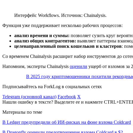
Интерфейс Workflows. Источник: Chainalysis.
Функция уже поддерживает несколько рабочих процессов:
анализ времени и суммы:
позволяет сузить круг вероя
анализ общих контрагентов:
выявляет паттерны взаимод
целенаправленный поиск кошельков и кластеров
: пом
Со временем Chainalysis расширит набор инструментов до сот
Напомним, эксперты Chainalysis
оценили
ущерб от взломов за 2
В 2025 году криптомошенники похитили рекордны
Подписывайтесь на ForkLog в социальных сетях
Telegram (основной канал)
Facebook
X
Нашли ошибку в тексте? Выделите ее и нажмите CTRL+ENTE
Материалы по теме
В Ledger предупредили об ИИ-рисках на фоне взлома Coldcard
В Dragonfly оценили предотвращение взлома Coldcard в $2