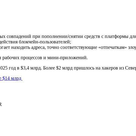
тных совпадений при пополнении/снятии средств с платформы д
ействия блокчейн-пользователей;
огает находить адреса, точно соответствующие «отпечаткам» з
ен рабочих процессов и мини-приложений.
025 год в $3,4 млрд. Более $2 млрд пришлось на хакеров из Сев
е $14 млрд
R