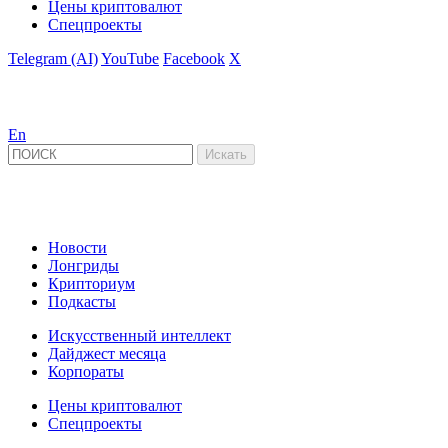
Цены криптовалют
Спецпроекты
Telegram (AI)
YouTube
Facebook
X
En
Новости
Лонгриды
Крипториум
Подкасты
Искусственный интеллект
Дайджест месяца
Корпораты
Цены криптовалют
Спецпроекты