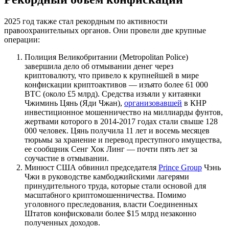
2025 год также стал рекордным по активности
правоохранительных органов. Они провели две крупные
операции:
Полиция Великобритании (Metropolitan Police)
завершила дело об отмывании денег через
криптовалюту, что привело к крупнейшей в мире
конфискации криптоактивов — изъято более 61 000
BTC (около £5 млрд). Средства изъяли у китаянки
Чжиминь Цянь (Яди Чжан),
организовавшей
в КНР
инвестиционное мошенничество на миллиарды фунтов,
жертвами которого в 2014-2017 годах стали свыше 128
000 человек. Цянь получила 11 лет и восемь месяцев
тюрьмы за хранение и перевод преступного имущества,
ее сообщник Сенг Хок Линг — почти пять лет за
соучастие в отмывании.
Минюст США обвинил председателя
Prince Group
Чэнь
Чжи в руководстве камбоджийскими лагерями
принудительного труда, которые стали основой для
масштабного криптомошенничества. Помимо
уголовного преследования, власти Соединенных
Штатов конфисковали более $15 млрд незаконно
полученных доходов.