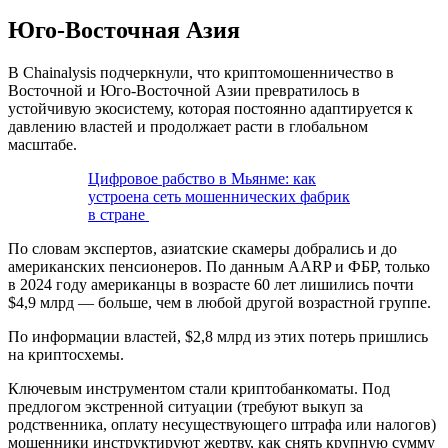
Юго-Восточная Азия
В Chainalysis подчеркнули, что криптомошенничество в
Восточной и Юго-Восточной Азии превратилось в
устойчивую экосистему, которая постоянно адаптируется к
давлению властей и продолжает расти в глобальном
масштабе.
Цифровое рабство в Мьянме: как
устроена сеть мошеннических фабрик
в стране
По словам экспертов, азиатские скамеры добрались и до
американских пенсионеров. По данным
AARP
и
ФБР
, только
в 2024 году американцы в возрасте 60 лет лишились почти
$4,9 млрд — больше, чем в любой другой возрастной группе.
По информации властей, $2,8 млрд из этих потерь пришлись
на криптосхемы.
Ключевым инструментом стали криптобанкоматы. Под
предлогом экстренной ситуации (требуют выкуп за
родственника, оплату несуществующего штрафа или налогов)
мошенники инструктируют жертву, как снять крупную сумму