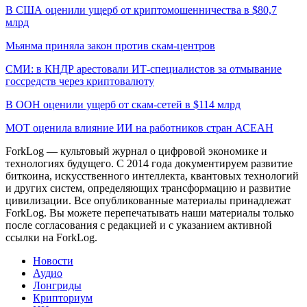
В США оценили ущерб от криптомошенничества в $80,7
млрд
Мьянма приняла закон против скам-центров
СМИ: в КНДР арестовали ИТ-специалистов за отмывание
госсредств через криптовалюту
В ООН оценили ущерб от скам-сетей в $114 млрд
МОТ оценила влияние ИИ на работников стран АСЕАН
ForkLog — культовый журнал о цифровой экономике и
технологиях будущего. С 2014 года документируем развитие
биткоина, искусственного интеллекта, квантовых технологий
и других систем, определяющих трансформацию и развитие
цивилизации.
Все опубликованные материалы принадлежат
ForkLog. Вы можете перепечатывать наши материалы только
после согласования с редакцией и с указанием активной
ссылки на ForkLog.
Новости
Аудио
Лонгриды
Крипториум