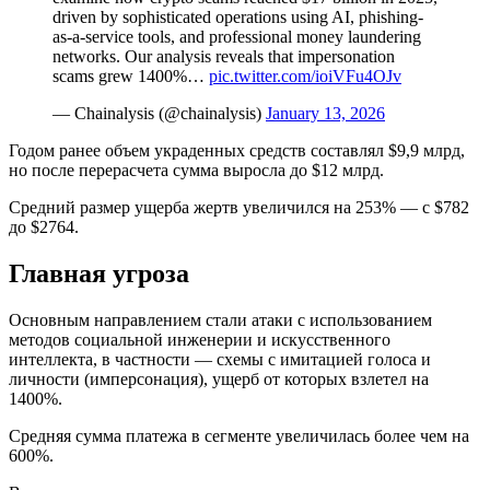
driven by sophisticated operations using AI, phishing-
as-a-service tools, and professional money laundering
networks. Our analysis reveals that impersonation
scams grew 1400%…
pic.twitter.com/ioiVFu4OJv
— Chainalysis (@chainalysis)
January 13, 2026
Годом ранее объем украденных средств составлял $9,9 млрд,
но после перерасчета сумма выросла до $12 млрд.
Средний размер ущерба жертв увеличился на 253% — с $782
до $2764.
Главная угроза
Основным направлением стали атаки с использованием
методов социальной инженерии и искусственного
интеллекта, в частности — схемы с имитацией голоса и
личности (имперсонация), ущерб от которых взлетел на
1400%.
Средняя сумма платежа в сегменте увеличилась более чем на
600%.