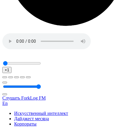
×1
Слушать ForkLog FM
En
Искусственный интеллект
Дайджест месяца
Корпораты