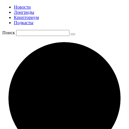
Новости
Лонгриды
Крипториум
Подкасты
Поиск