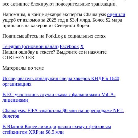
все активнее блокируют подозрительные транзакции.
Напомним, в конце декабря эксперты Chainalysis
оценили
ущерб от взломов за 2025 год в $3,4 млрд. Более $2 млрд
пришлось на хакеров из Северной Кореи.
Подписывайтесь на ForkLog в социальных сетях
Telegram (основной канал)
Facebook
X
Нашли ошибку в тексте? Выделите ее и нажмите
CTRL+ENTER
Материалы по теме
Исследователь обнаружил следы хакеров КНДР в 1640
организациях
В ЕС участились случаи скама с фальшивыми MiCA-
лицензиями
Chainalysis: FIFA заработала $6 млн на перепродаже NFT-
билетов
В Южной Корее ликвидировали схему с фейковым
стейкингом XRP на $8,5 млн