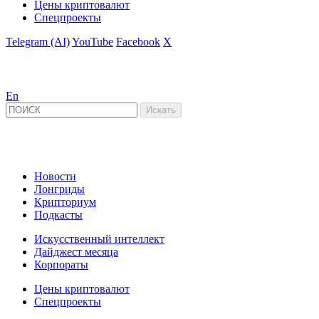
Цены криптовалют
Спецпроекты
Telegram (AI)
YouTube
Facebook
X
En
Новости
Лонгриды
Крипториум
Подкасты
Искусственный интеллект
Дайджест месяца
Корпораты
Цены криптовалют
Спецпроекты