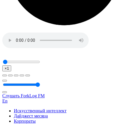
×1
Слушать ForkLog FM
En
Искусственный интеллект
Дайджест месяца
Корпораты