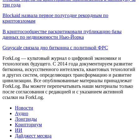
три года
Blockaid назвала первое полугодие рекордным по
криптовзломам
В криптосообществе раскритиковали публикацию базы
данных по недвижимости Нью-Йорка
Grayscale связала дно биткоина с политикой ФРС
ForkLog — культовый журнал о цифровой экономике и
технологиях будущего. С 2014 года документируем развитие
биткоина, искусственного интеллекта, квантовых технологий
и других систем, определяющих трансформацию и развитие
цивилизации.
Все опубликованные материалы принадлежат
ForkLog. Вы можете перепечатывать наши материалы только
после согласования с редакцией и с указанием активной
ссылки на ForkLog.
Новости
Аудио
Лонгриды
Крипториум
ИИ
Дайджест месяца