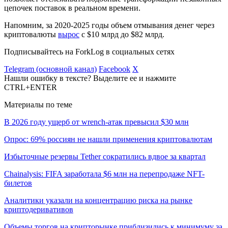
цепочек поставок в реальном времени.
Напомним, за 2020-2025 годы объем отмывания денег через
криптовалюты
вырос
с $10 млрд до $82 млрд.
Подписывайтесь на ForkLog в социальных сетях
Telegram (основной канал)
Facebook
X
Нашли ошибку в тексте? Выделите ее и нажмите
CTRL+ENTER
Материалы по теме
В 2026 году ущерб от wrench-атак превысил $30 млн
Опрос: 69% россиян не нашли применения криптовалютам
Избыточные резервы Tether сократились вдвое за квартал
Chainalysis: FIFA заработала $6 млн на перепродаже NFT-
билетов
Аналитики указали на концентрацию риска на рынке
криптодеривативов
Объемы торгов на крипторынке приблизились к минимуму за