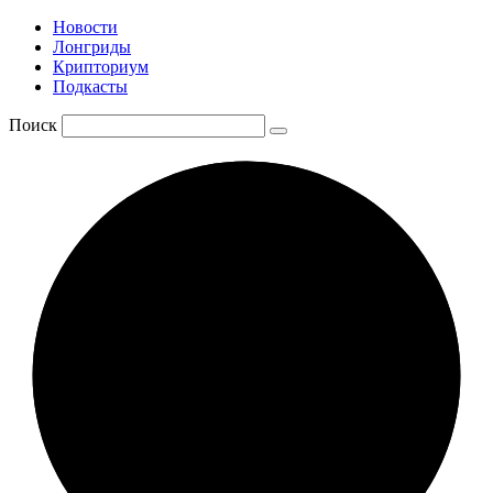
Новости
Лонгриды
Крипториум
Подкасты
Поиск