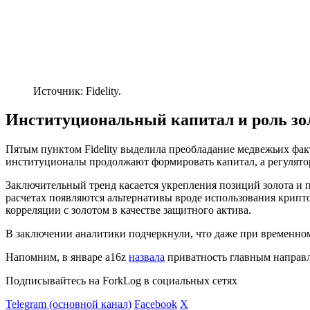
Источник: Fidelity.
Институциональный капитал и роль зо
Пятым пунктом Fidelity выделила преобладание медвежьих фак
институционалы продолжают формировать капитал, а регулятор
Заключительный тренд касается укрепления позиций золота и 
расчетах появляются альтернативы вроде использования крипт
корреляции с золотом в качестве защитного актива.
В заключении аналитики подчеркнули, что даже при временном
Напомним, в январе a16z
назвала
приватность главным направл
Подписывайтесь на ForkLog в социальных сетях
Telegram (основной канал)
Facebook
X