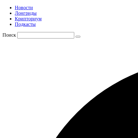
Новости
Лонгриды
Крипториум
Подкасты
Поиск