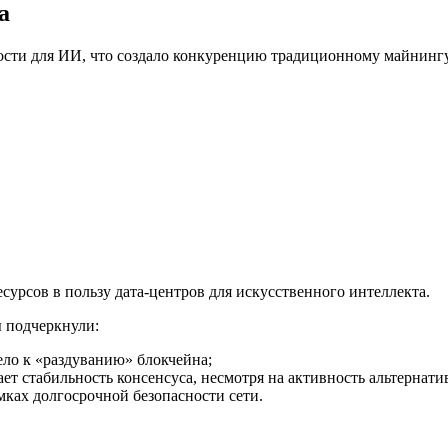
а
ости для ИИ, что создало конкуренцию традиционному майнингу
есурсов в пользу дата-центров для искусственного интеллекта.
 подчеркнули:
ло к «раздуванию» блокчейна;
ает стабильность консенсуса, несмотря на активность альтернати
мках долгосрочной безопасности сети.