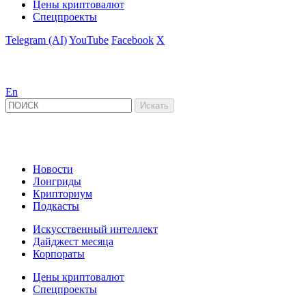
Цены криптовалют
Спецпроекты
Telegram (AI)
YouTube
Facebook
X
En
Новости
Лонгриды
Крипториум
Подкасты
Искусственный интеллект
Дайджест месяца
Корпораты
Цены криптовалют
Спецпроекты