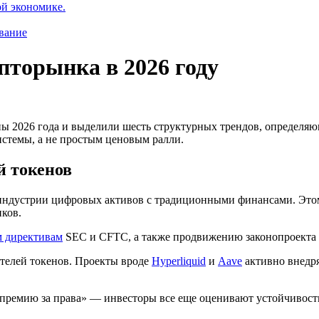
ой экономике.
вание
ипторынка в 2026 году
ы 2026 года и выделили шесть структурных трендов, определя
истемы, а не простым ценовым ралли.
й токенов
индустрии цифровых активов с традиционными финансами. Этом
нков.
 директивам
SEC
и
CFTC
, а также продвижению законопроекта
ателей токенов. Проекты вроде
Hyperliquid
и
Aave
активно внедр
«премию за права» — инвесторы все еще оценивают устойчивост