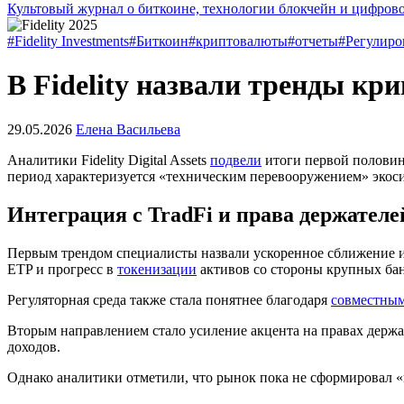
Культовый журнал о биткоине, технологии блокчейн и цифров
#Fidelity Investments
#Биткоин
#криптовалюты
#отчеты
#Регулиро
В Fidelity назвали тренды кр
29.05.2026
Елена Васильева
Аналитики Fidelity Digital Assets
подвели
итоги первой половин
период характеризуется «техническим перевооружением» экос
Интеграция с TradFi и права держателе
Первым трендом специалисты назвали ускоренное сближение 
ETP
и прогресс в
токенизации
активов со стороны крупных ба
Регуляторная среда также стала понятнее благодаря
совместным
Вторым направлением стало усиление акцента на правах держ
доходов.
Однако аналитики отметили, что рынок пока не сформировал 