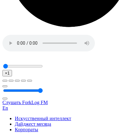
×1
Слушать ForkLog FM
En
Искусственный интеллект
Дайджест месяца
Корпораты