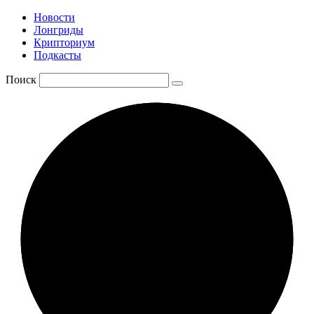
Новости
Лонгриды
Крипториум
Подкасты
Поиск