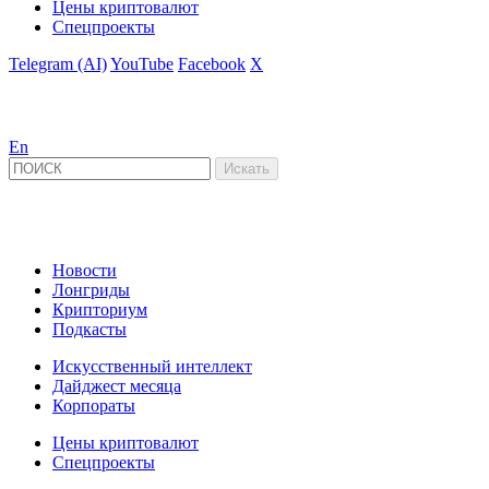
Цены криптовалют
Спецпроекты
Telegram (AI)
YouTube
Facebook
X
En
Новости
Лонгриды
Крипториум
Подкасты
Искусственный интеллект
Дайджест месяца
Корпораты
Цены криптовалют
Спецпроекты