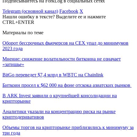
Подписывайтесь на ForkLog в социальных сетях
Telegram (основной канал)
Facebook
X
Нашли ошибку в тексте? Выделите ее и нажмите
CTRL+ENTER
Материалы по теме
Оборот бессрочных фьючерсов на CEX упал до минимумов
2023 года
Мнение: снижение волатильности биткоина не означает
«затишье»
BitGo переведет $7,4 млрд в WBTC на Chainlink
Биткоин просел к $62 000 на фоне отскока азиатских рынков
В ARK Invest заявили о крупнейшей консолидации на
крипторынке
Аналитики указали на концентрацию риска на рынке
криптодеривативов
Объемы торгов на крипторынке приблизились к минимуму за
три года