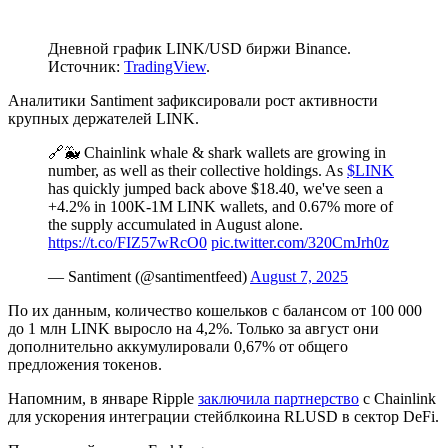
Дневной график LINK/USD биржи Binance.
Источник:
TradingView
.
Аналитики Santiment зафиксировали рост активности
крупных держателей LINK.
🔗🐳 Chainlink whale & shark wallets are growing in
number, as well as their collective holdings. As
$LINK
has quickly jumped back above $18.40, we've seen a
+4.2% in 100K-1M LINK wallets, and 0.67% more of
the supply accumulated in August alone.
https://t.co/FIZ57wRcO0
pic.twitter.com/320CmJrh0z
— Santiment (@santimentfeed)
August 7, 2025
По их данным, количество кошельков с балансом от 100 000
до 1 млн LINK выросло на 4,2%. Только за август они
дополнительно аккумулировали 0,67% от общего
предложения токенов.
Напомним, в январе Ripple
заключила партнерство
с Chainlink
для ускорения интеграции стейблкоина RLUSD в сектор DeFi.