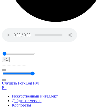
×1
Слушать ForkLog FM
En
Искусственный интеллект
Дайджест месяца
Корпораты