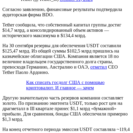
Согласно заявлению, финансовые результаты подтвердила
аудиторская фирма BDO.
Tether сообщила, что собственный капитал группы достиг
$14,7 млрд, а консолидированный объем активов —
исторического максимума в $134,4 млрд.
На 30 сентября резервы для обеспечения USDT составили
$125,47 млрд. Из общей суммы $102,5 млрд пришлись на
казначейские облигации США. Компания является 18 по
величине владельцем государственного долга страны,
превосходя Германию, Австралию и ОАЭ,
отметил
CEO
Tether Паоло Ардоино.
Как списать госдолг США с помощью
криптовалют. И главное — зачем
Другую значительную часть резервов компании составляет
золото. По признанию эмитента USDT, только рост цен на
драгметалл в III квартале принес $1,1 млрд «бумажной»
прибыли. Для сравнения, бонды США обеспечили примерно
$1,3 млрд.
На конец отчетного периода эмиссия USDT составляла ~119,4