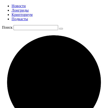
Новости
Лонгриды
Крипториум
Подкасты
Поиск