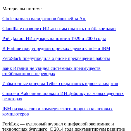
Материалы по теме
Circle назвала валидаторов блокчейна Arc
Cloudflare позволит ИИ-агентам платить стейблкоинами
Рэй Далио: ИИ-пузырь напомнил 1929 и 2000 годы
В Fortune предупредили о рисках сделки Circle и IBM
ZeroStack предупредила о риске прекращения работы
Банк Италии не увидел системных преимуществ
стейблкоинов в переводах
Избыточные резервы Tether сократились вдвое за квартал
Crusoe и Aalo анонсировали ИИ-фабрику на малых ядерных
реакторах
IBM назвала сроки коммерческого прорыва квантовых
компьютеров
ForkLog — культовый журнал о цифровой экономике и
технологиях будущего. С 2014 года документируем развитие