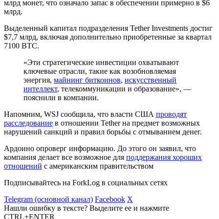
млрд монет, что означало запас в обеспечении примерно в $6
млрд.
Выделенный капитал подразделения Tether Investments достиг
$7,7 млрд, включая дополнительно приобретенные за квартал
7100 BTC.
«Эти стратегические инвестиции охватывают
ключевые отрасли, такие как возобновляемая
энергия,
майнинг биткоинов
,
искусственный
интеллект
, телекоммуникации и образование», —
пояснили в компании.
Напомним, WSJ сообщила, что власти США
проводят
расследование
в отношении Tether на предмет возможных
нарушений санкций и правил борьбы с отмыванием денег.
Ардоино опроверг информацию. До этого он заявил, что
компания делает все возможное для
поддержания хороших
отношений
с американским правительством
Подписывайтесь на ForkLog в социальных сетях
Telegram (основной канал)
Facebook
X
Нашли ошибку в тексте? Выделите ее и нажмите
CTRL+ENTER