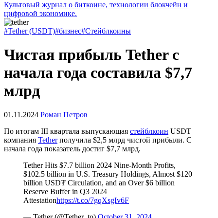
Культовый журнал о биткоине, технологии блокчейн и
цифровой экономике.
#Tether (USDT)
#бизнес
#Стейблкоины
Чистая прибыль Tether с
начала года составила $7,7
млрд
01.11.2024
Роман Петров
По итогам III квартала выпускающая
стейблкоин
USDT
компания
Tether
получила $2,5 млрд чистой прибыли. С
начала года показатель достиг $7,7 млрд.
Tether Hits $7.7 billion 2024 Nine-Month Profits,
$102.5 billion in U.S. Treasury Holdings, Almost $120
billion USD₮ Circulation, and an Over $6 billion
Reserve Buffer in Q3 2024
Attestation
https://t.co/7gqXsgIv6F
— Tether (@Tether_to)
October 31, 2024