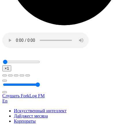
×1
Слушать ForkLog FM
En
Искусственный интеллект
Дайджест месяца
Корпораты