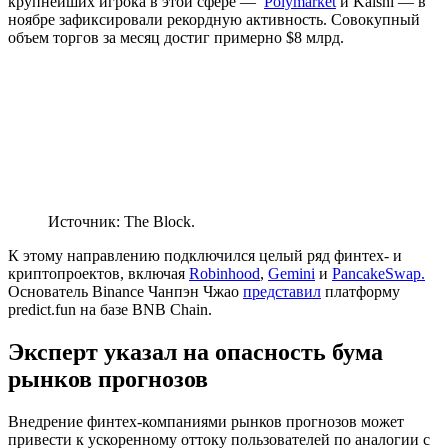
крупнейших игрока в этой сфере —
Polymarket
и Kalshi — в
ноябре зафиксировали рекордную активность. Совокупный
объем торгов за месяц достиг примерно $8 млрд.
Источник: The Block.
К этому направлению подключился целый ряд финтех- и
криптопроектов, включая
Robinhood
,
Gemini
и
PancakeSwap.
Основатель Binance Чанпэн Чжао
представил
платформу
predict.fun на базе BNB Chain.
Эксперт указал на опасность бума
рынков прогнозов
Внедрение финтех-компаниями рынков прогнозов может
привести к ускоренному оттоку пользователей по аналогии с