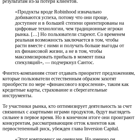
результатам из-за потери клиентов.
«Продукты вроде Robinhood изначально
добиваются успеха, потому что они проще,
доступнее и в большей степени ориентированы на
цифровые технологии, чем традиционные игроки
рынка. […] Но пользователи стареют. Со временем
реальная возможность заключается в том, чтобы
расти вместе с ними и получать больше выгоды от
их финансовой жизни, а не в том, чтобы
максимизировать прибыль в момент пика
спекуляций», — подчеркнул Сантос.
Финтех-компаниям стоит отдавать приоритет предложениям,
которые пользователи естественным образом захотят
приобрести по мере «финансового взросления», таким как
кредитные карты, страхование и сберегательные
инструменты.
Те участники рынка, кто оптимизирует деятельность за счет
связанных с азартными играми продуктов, будут выглядеть
сильнее в первое время. Но в конечном итоге они проиграют
конкурентам, рассматривающим отток клиентов как
первостепенный риск, убежден глава Inversion Capital.
«Этот компромисс не очевиден. Но именно он