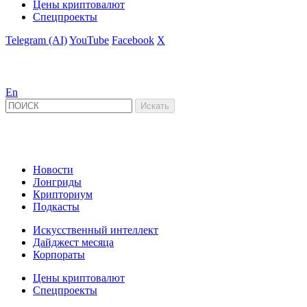
Цены криптовалют
Спецпроекты
Telegram (AI)
YouTube
Facebook
X
En
Новости
Лонгриды
Крипториум
Подкасты
Искусственный интеллект
Дайджест месяца
Корпораты
Цены криптовалют
Спецпроекты