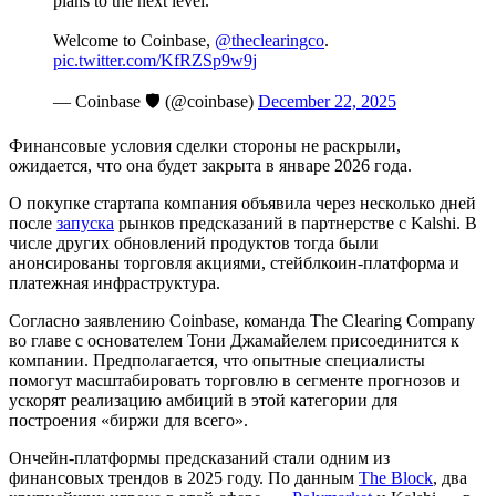
plans to the next level.
Welcome to Coinbase,
@theclearingco
.
pic.twitter.com/KfRZSp9w9j
— Coinbase 🛡️ (@coinbase)
December 22, 2025
Финансовые условия сделки стороны не раскрыли,
ожидается, что она будет закрыта в январе 2026 года.
О покупке стартапа компания объявила через несколько дней
после
запуска
рынков предсказаний в партнерстве с Kalshi. В
числе других обновлений продуктов тогда были
анонсированы торговля акциями, стейблкоин-платформа и
платежная инфраструктура.
Согласно заявлению Coinbase, команда The Clearing Company
во главе с основателем Тони Джамайелем присоединится к
компании. Предполагается, что опытные специалисты
помогут масштабировать торговлю в сегменте прогнозов и
ускорят реализацию амбиций в этой категории для
построения «биржи для всего».
Ончейн-платформы предсказаний стали одним из
финансовых трендов в 2025 году. По данным
The Block
, два