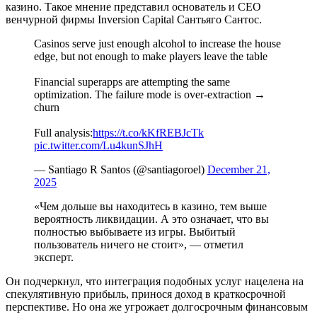
казино. Такое мнение представил основатель и CEO
венчурной фирмы Inversion Capital Сантьяго Сантос.
Casinos serve just enough alcohol to increase the house
edge, but not enough to make players leave the table
Financial superapps are attempting the same
optimization. The failure mode is over-extraction →
churn
Full analysis:
https://t.co/kKfREBJcTk
pic.twitter.com/Lu4kunSJhH
— Santiago R Santos (@santiagoroel)
December 21,
2025
«Чем дольше вы находитесь в казино, тем выше
вероятность ликвидации. А это означает, что вы
полностью выбываете из игры. Выбитый
пользователь ничего не стоит», — отметил
эксперт.
Он подчеркнул, что интеграция подобных услуг нацелена на
спекулятивную прибыль, принося доход в краткосрочной
перспективе. Но она же угрожает долгосрочным финансовым