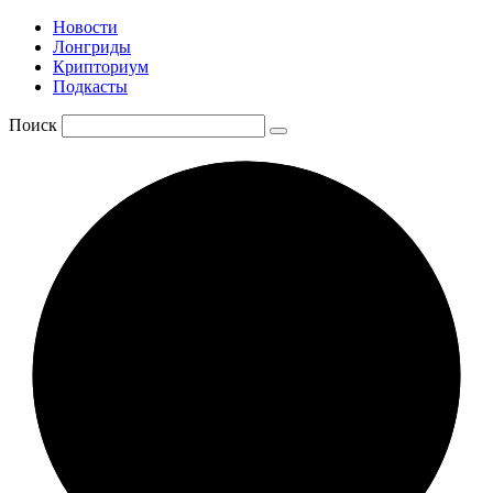
Новости
Лонгриды
Крипториум
Подкасты
Поиск