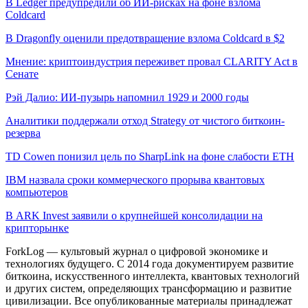
В Ledger предупредили об ИИ-рисках на фоне взлома
Coldcard
В Dragonfly оценили предотвращение взлома Coldcard в $2
Мнение: криптоиндустрия переживет провал CLARITY Act в
Сенате
Рэй Далио: ИИ-пузырь напомнил 1929 и 2000 годы
Аналитики поддержали отход Strategy от чистого биткоин-
резерва
TD Cowen понизил цель по SharpLink на фоне слабости ETH
IBM назвала сроки коммерческого прорыва квантовых
компьютеров
В ARK Invest заявили о крупнейшей консолидации на
крипторынке
ForkLog — культовый журнал о цифровой экономике и
технологиях будущего. С 2014 года документируем развитие
биткоина, искусственного интеллекта, квантовых технологий
и других систем, определяющих трансформацию и развитие
цивилизации.
Все опубликованные материалы принадлежат