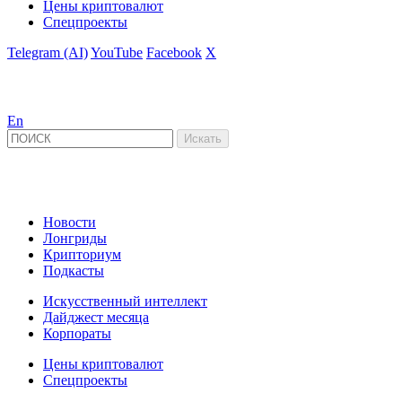
Цены криптовалют
Спецпроекты
Telegram (AI)
YouTube
Facebook
X
En
Новости
Лонгриды
Крипториум
Подкасты
Искусственный интеллект
Дайджест месяца
Корпораты
Цены криптовалют
Спецпроекты