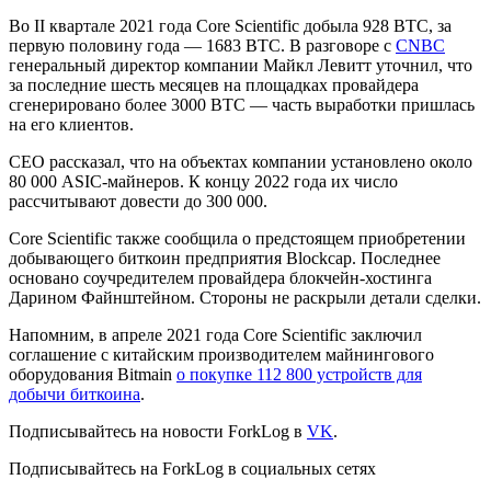
Во II квартале 2021 года Core Scientific добыла 928 BTC, за
первую половину года — 1683 BTC. В разговоре с
CNBC
генеральный директор компании Майкл Левитт уточнил, что
за последние шесть месяцев на площадках провайдера
сгенерировано более 3000 BTC — часть выработки пришлась
на его клиентов.
CEO рассказал, что на объектах компании установлено около
80 000 ASIC-майнеров. К концу 2022 года их число
рассчитывают довести до 300 000.
Core Scientific также сообщила о предстоящем приобретении
добывающего биткоин предприятия Blockcap. Последнее
основано соучредителем провайдера блокчейн-хостинга
Дарином Файнштейном. Стороны не раскрыли детали сделки.
Напомним, в апреле 2021 года Core Scientific заключил
соглашение с китайским производителем майнингового
оборудования Bitmain
о покупке 112 800 устройств для
добычи биткоина
.
Подписывайтесь на новости ForkLog в
VK
.
Подписывайтесь на ForkLog в социальных сетях