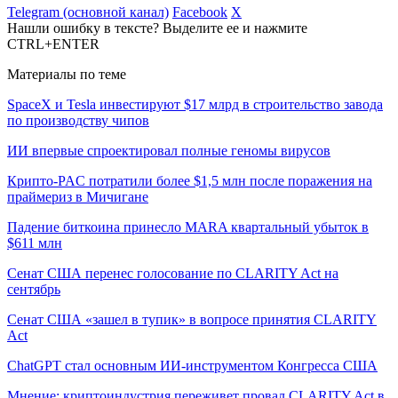
Telegram (основной канал)
Facebook
X
Нашли ошибку в тексте? Выделите ее и нажмите
CTRL+ENTER
Материалы по теме
SpaceX и Tesla инвестируют $17 млрд в строительство завода
по производству чипов
ИИ впервые спроектировал полные геномы вирусов
Крипто-PAC потратили более $1,5 млн после поражения на
праймериз в Мичигане
Падение биткоина принесло MARA квартальный убыток в
$611 млн
Сенат США перенес голосование по CLARITY Act на
сентябрь
Сенат США «зашел в тупик» в вопросе принятия CLARITY
Act
ChatGPT стал основным ИИ-инструментом Конгресса США
Мнение: криптоиндустрия переживет провал CLARITY Act в