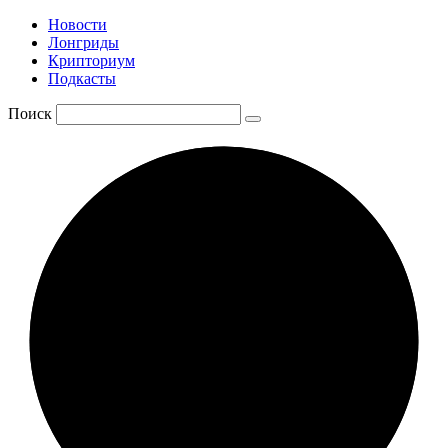
Новости
Лонгриды
Крипториум
Подкасты
Поиск