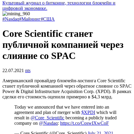
Культовый журнал о биткоине, технологии блокчейн и
цифровой экономике.
#Nasdaq
#Майнинг
#США
Core Scientific станет
публичной компанией через
слияние со SPAC
22.07.2021
nts
Американский провайдер блокчейн-хостинга Core Scientific
станет публичной компанией через обратное слияние со
SPAC
Power & Digital Infrastructure Acquisition Corp. (XPDI). В рамках
сделки его стоимость оценили примерно в $4,3 млрд.
Today we announced that we have entered into an
agreement and plan of merger with
$XPDI
which will
result in
@Core_Scientific
becoming a publicly traded
company on
@Nasdaq
:
https://t.co/CoswIXwCoF
— Core Scientific (@Core_Scientific)
July 21, 2021