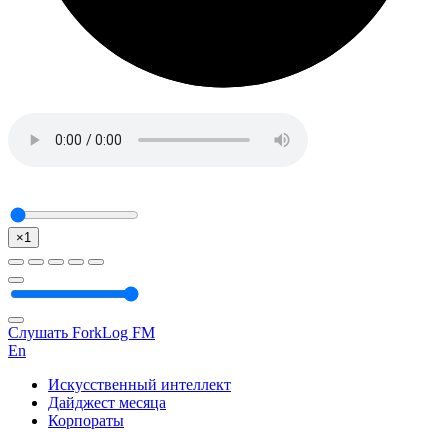
×1
Слушать ForkLog FM
En
Искусственный интеллект
Дайджест месяца
Корпораты