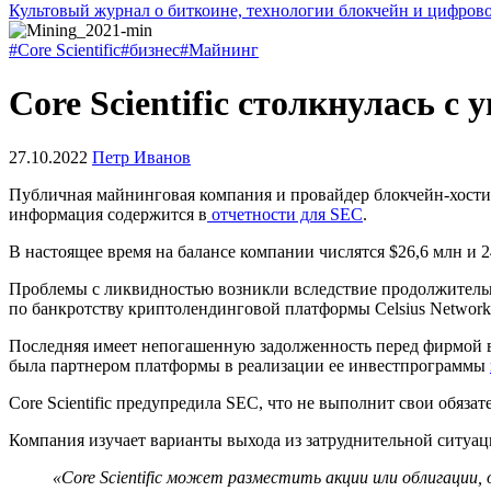
Культовый журнал о биткоине, технологии блокчейн и цифров
#Core Scientific
#бизнес
#Майнинг
Core Scientific столкнулась с
27.10.2022
Петр Иванов
Публичная майнинговая компания и провайдер блокчейн-хостинг
информация содержится в
отчетности для
SEC
.
В настоящее время на балансе компании числятся $26,6 млн и 2
Проблемы с ликвидностью возникли вследствие продолжительно
по банкротству криптолендинговой платформы Celsius Network
Последняя имеет непогашенную задолженность перед фирмой в р
была партнером платформы в реализации ее инвестпрограммы
Core Scientific предупредила SEC, что не выполнит свои обязат
Компания изучает варианты выхода из затруднительной ситуа
«Core Scientific может разместить акции или облигаци