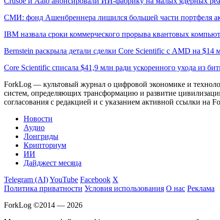
Crusoe и Aalo анонсировали ИИ-фабрику на малых ядерных ре
СМИ: фонд Ашенбреннера лишился большей части портфеля а
IBM назвала сроки коммерческого прорыва квантовых компью
Bernstein раскрыла детали сделки Core Scientific с AMD на $14 
Core Scientific списала $41,9 млн ради ускоренного ухода из б
ForkLog — культовый журнал о цифровой экономике и технолог
систем, определяющих трансформацию и развитие цивилизаци
согласования с редакцией и с указанием активной ссылки на Fo
Новости
Аудио
Лонгриды
Крипториум
ИИ
Дайджест месяца
Telegram (AI)
YouTube
Facebook
X
Политика приватности
Условия использования
О нас
Реклама
ForkLog ©2014 — 2026