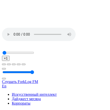
×1
Слушать ForkLog FM
En
Искусственный интеллект
Дайджест месяца
Корпораты