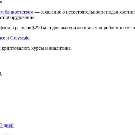
и.
м банкротством
— заявление о несостоятельности подал хостин
ют оборудование.
фонд в размере $250 млн для выкупа активов у «проблемных» к
nce
и
Grayscale
.
криптовалют, курсы и аналитика.
R
87 дней