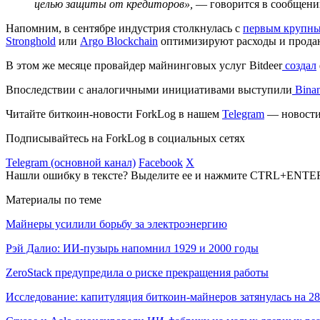
целью защиты от кредиторов»,
— говорится в сообщени
Напомним, в сентябре индустрия столкнулась с
первым крупны
Stronghold
или
Argo Blockchain
оптимизируют расходы и прода
В этом же месяце провайдер майнинговых услуг Bitdeer
создал
Впоследствии с аналогичными инициативами выступили
Bina
Читайте биткоин-новости ForkLog в нашем
Telegram
— новости 
Подписывайтесь на ForkLog в социальных сетях
Telegram (основной канал)
Facebook
X
Нашли ошибку в тексте? Выделите ее и нажмите CTRL+ENTE
Материалы по теме
Майнеры усилили борьбу за электроэнергию
Рэй Далио: ИИ-пузырь напомнил 1929 и 2000 годы
ZeroStack предупредила о риске прекращения работы
Исследование: капитуляция биткоин-майнеров затянулась на 2