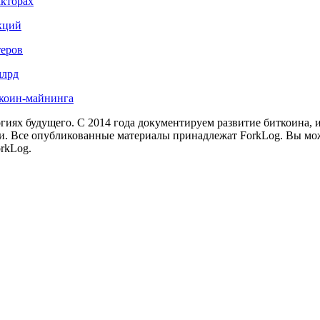
акторах
кций
теров
млрд
иткоин-майнинга
иях будущего. С 2014 года документируем развитие биткоина, 
и.
Все опубликованные материалы принадлежат ForkLog. Вы мож
rkLog.