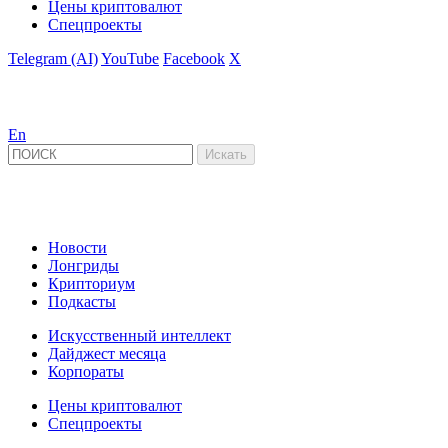
Цены криптовалют
Спецпроекты
Telegram (AI)
YouTube
Facebook
X
En
Новости
Лонгриды
Крипториум
Подкасты
Искусственный интеллект
Дайджест месяца
Корпораты
Цены криптовалют
Спецпроекты