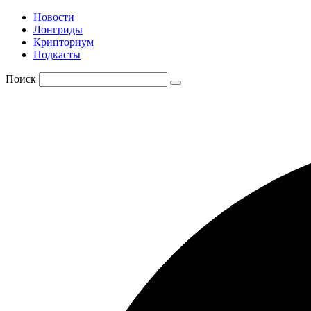
Новости
Лонгриды
Крипториум
Подкасты
Поиск