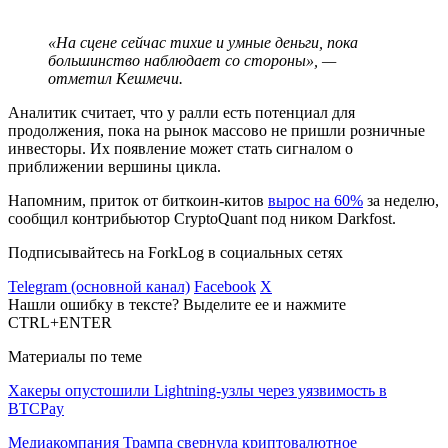
«На сцене сейчас тихие и умные деньги, пока
большинство наблюдает со стороны», —
отметил Кешмечи.
Аналитик считает, что у ралли есть потенциал для
продолжения, пока на рынок массово не пришли розничные
инвесторы. Их появление может стать сигналом о
приближении вершины цикла.
Напомним, приток от биткоин-китов
вырос на 60%
за неделю,
сообщил контрибьютор CryptoQuant под ником Darkfost.
Подписывайтесь на ForkLog в социальных сетях
Telegram (основной канал)
Facebook
X
Нашли ошибку в тексте? Выделите ее и нажмите
CTRL+ENTER
Материалы по теме
Хакеры опустошили Lightning-узлы через уязвимость в
BTCPay
Медиакомпания Трампа свернула криптовалютное