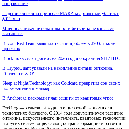
направление
Падение биткоина принесло MARA квартальный убыток в
$611 млн
Мнение: снижение волатильности биткоина не означает
«затишье»
Bitcoin Red Team выявила тысячи проблем в 390 биткоин-
проектах
Block повысила прогноз на 2026 год и сохранила 9117 BTC
В CryptoQuant указали на накопление китами биткоина,
Ethereum и XRP
Sleep at Night Technology: как Coldcard превратил сон своих
пользователей в кошмар
В Anchorage раскрыли план защиты от квантовых угроз
ForkLog — культовый журнал о цифровой экономике и
технологиях будущего. С 2014 года документируем развитие
биткоина, искусственного интеллекта, квантовых технологий
и других систем, определяющих трансформацию и развитие
цивилизации.
Все опубликованные материалы принадлежат