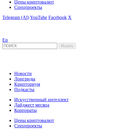
Цены криптовалют
Спецпроекты
Telegram (AI)
YouTube
Facebook
X
En
Новости
Лонгриды
Крипториум
Подкасты
Искусственный интеллект
Дайджест месяца
Корпораты
Цены криптовалют
Спецпроекты