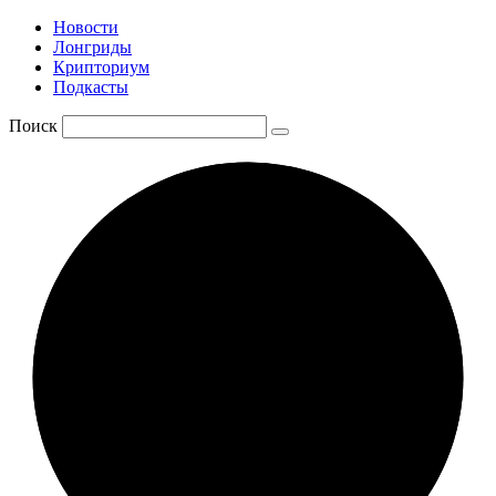
Новости
Лонгриды
Крипториум
Подкасты
Поиск