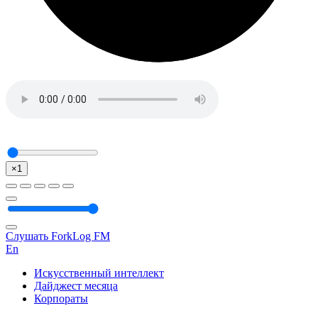
×1
Слушать ForkLog FM
En
Искусственный интеллект
Дайджест месяца
Корпораты