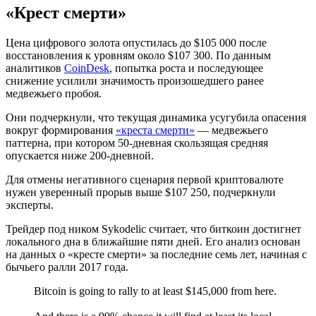
«Крест смерти»
Цена цифрового золота опустилась до $105 000 после
восстановления к уровням около $107 300. По данным
аналитиков
CoinDesk
, попытка роста и последующее
снижение усилили значимость произошедшего ранее
медвежьего пробоя.
Они подчеркнули, что текущая динамика усугубила опасения
вокруг формирования
«креста смерти»
— медвежьего
паттерна, при котором 50-дневная скользящая средняя
опускается ниже 200-дневной.
Для отмены негативного сценария первой криптовалюте
нужен уверенный прорыв выше $107 250, подчеркнули
эксперты.
Трейдер под ником Sykodelic считает, что биткоин достигнет
локального дна в ближайшие пяти дней. Его анализ основан
на данных о «кресте смерти» за последние семь лет, начиная с
бычьего ралли 2017 года.
Bitcoin is going to rally to at least $145,000 from here.