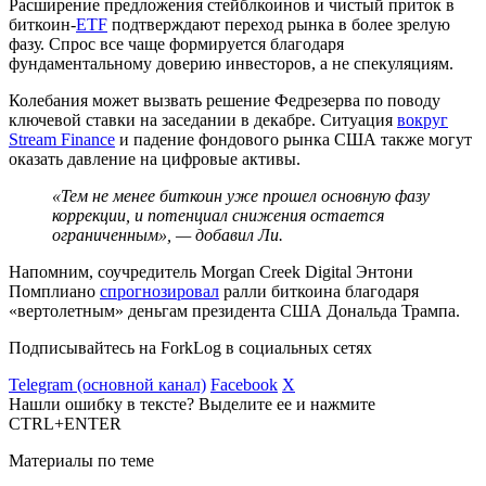
Расширение предложения стейблкоинов и чистый приток в
биткоин-
ETF
подтверждают переход рынка в более зрелую
фазу. Спрос все чаще формируется благодаря
фундаментальному доверию инвесторов, а не спекуляциям.
Колебания может вызвать решение Федрезерва по поводу
ключевой ставки на заседании в декабре. Ситуация
вокруг
Stream Finance
и падение фондового рынка США также могут
оказать давление на цифровые активы.
«Тем не менее биткоин уже прошел основную фазу
коррекции, и потенциал снижения остается
ограниченным», — добавил Ли.
Напомним, соучредитель Morgan Creek Digital Энтони
Помплиано
спрогнозировал
ралли биткоина благодаря
«вертолетным» деньгам президента США Дональда Трампа.
Подписывайтесь на ForkLog в социальных сетях
Telegram (основной канал)
Facebook
X
Нашли ошибку в тексте? Выделите ее и нажмите
CTRL+ENTER
Материалы по теме