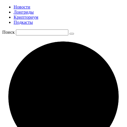
Новости
Лонгриды
Крипториум
Подкасты
Поиск