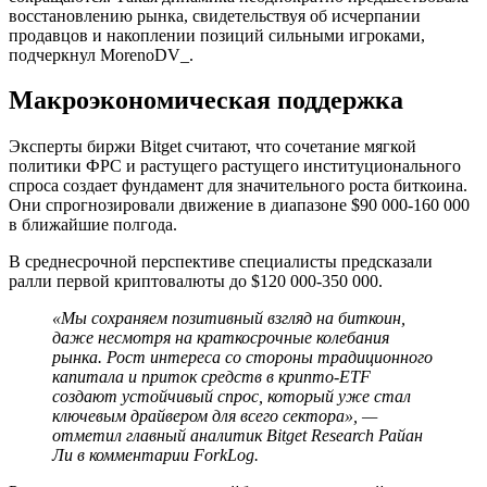
восстановлению рынка, свидетельствуя об исчерпании
продавцов и накоплении позиций сильными игроками,
подчеркнул MorenoDV_.
Макроэкономическая поддержка
Эксперты биржи Bitget считают, что сочетание мягкой
политики
ФРС
и растущего растущего институционального
спроса создает фундамент для значительного роста биткоина.
Они спрогнозировали движение в диапазоне $90 000-160 000
в ближайшие полгода.
В среднесрочной перспективе специалисты предсказали
ралли первой криптовалюты до $120 000-350 000.
«Мы сохраняем позитивный взгляд на биткоин,
даже несмотря на краткосрочные колебания
рынка. Рост интереса со стороны традиционного
капитала и приток средств в крипто-ETF
создают устойчивый спрос, который уже стал
ключевым драйвером для всего сектора», —
отметил главный аналитик Bitget Research Райан
Ли в комментарии ForkLog.