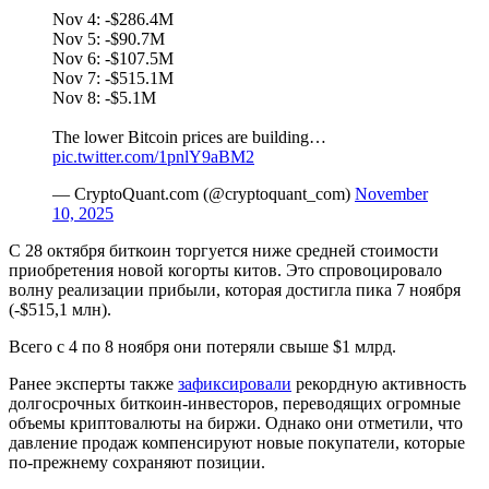
Nov 4: -$286.4M
Nov 5: -$90.7M
Nov 6: -$107.5M
Nov 7: -$515.1M
Nov 8: -$5.1M
The lower Bitcoin prices are building…
pic.twitter.com/1pnlY9aBM2
— CryptoQuant.com (@cryptoquant_com)
November
10, 2025
С 28 октября биткоин торгуется ниже средней стоимости
приобретения новой когорты китов. Это спровоцировало
волну реализации прибыли, которая достигла пика 7 ноября
(-$515,1 млн).
Всего с 4 по 8 ноября они потеряли свыше $1 млрд.
Ранее эксперты также
зафиксировали
рекордную активность
долгосрочных биткоин-инвесторов, переводящих огромные
объемы криптовалюты на биржи. Однако они отметили, что
давление продаж компенсируют новые покупатели, которые
по-прежнему сохраняют позиции.