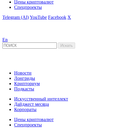
Цены криптовалют
Спецпроекты
Telegram (AI)
YouTube
Facebook
X
En
Новости
Лонгриды
Крипториум
Подкасты
Искусственный интеллект
Дайджест месяца
Корпораты
Цены криптовалют
Спецпроекты