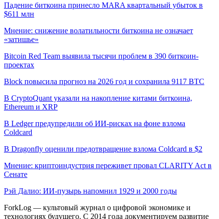
Падение биткоина принесло MARA квартальный убыток в
$611 млн
Мнение: снижение волатильности биткоина не означает
«затишье»
Bitcoin Red Team выявила тысячи проблем в 390 биткоин-
проектах
Block повысила прогноз на 2026 год и сохранила 9117 BTC
В CryptoQuant указали на накопление китами биткоина,
Ethereum и XRP
В Ledger предупредили об ИИ-рисках на фоне взлома
Coldcard
В Dragonfly оценили предотвращение взлома Coldcard в $2
Мнение: криптоиндустрия переживет провал CLARITY Act в
Сенате
Рэй Далио: ИИ-пузырь напомнил 1929 и 2000 годы
ForkLog — культовый журнал о цифровой экономике и
технологиях будущего. С 2014 года документируем развитие