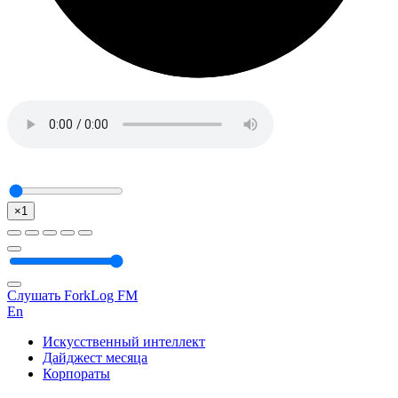
×1
Слушать ForkLog FM
En
Искусственный интеллект
Дайджест месяца
Корпораты