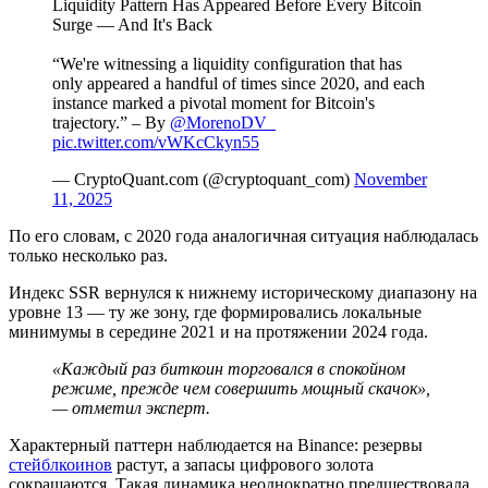
Liquidity Pattern Has Appeared Before Every Bitcoin
Surge — And It's Back
“We're witnessing a liquidity configuration that has
only appeared a handful of times since 2020, and each
instance marked a pivotal moment for Bitcoin's
trajectory.” – By
@MorenoDV_
pic.twitter.com/vWKcCkyn55
— CryptoQuant.com (@cryptoquant_com)
November
11, 2025
По его словам, с 2020 года аналогичная ситуация наблюдалась
только несколько раз.
Индекс
SSR
вернулся к нижнему историческому диапазону на
уровне 13 — ту же зону, где формировались локальные
минимумы в середине 2021 и на протяжении 2024 года.
«Каждый раз биткоин торговался в спокойном
режиме, прежде чем совершить мощный скачок»,
— отметил эксперт.
Характерный паттерн наблюдается на Binance: резервы
стейблкоинов
растут, а запасы цифрового золота
сокращаются. Такая динамика неоднократно предшествовала