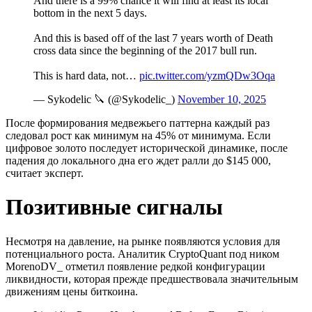
And there is a 99% chance it will find at least its local
bottom in the next 5 days.
And this is based off of the last 7 years worth of Death
cross data since the beginning of the 2017 bull run.
This is hard data, not…
pic.twitter.com/yzmQDw3Oqa
— Sykodelic 🔪 (@Sykodelic_)
November 10, 2025
После формирования медвежьего паттерна каждый раз
следовал рост как минимум на 45% от минимума. Если
цифровое золото последует исторической динамике, после
падения до локального дна его ждет ралли до $145 000,
считает эксперт.
Позитивные сигналы
Несмотря на давление, на рынке появляются условия для
потенциального роста. Аналитик CryptoQuant под ником
MorenoDV_ отметил появление редкой конфигурации
ликвидности, которая прежде предшествовала значительным
движениям цены биткоина.