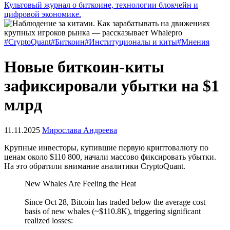
Культовый журнал о биткоине, технологии блокчейн и
цифровой экономике.
#CryptoQuant
#Биткоин
#Институционалы и киты
#Мнения
Новые биткоин-киты
зафиксировали убытки на $1
млрд
11.11.2025
Мирослава Андреева
Крупные инвесторы, купившие первую криптовалюту по
ценам около $110 800, начали массово фиксировать убытки.
На это обратили внимание аналитики CryptoQuant.
New Whales Are Feeling the Heat
Since Oct 28, Bitcoin has traded below the average cost
basis of new whales (~$110.8K), triggering significant
realized losses: