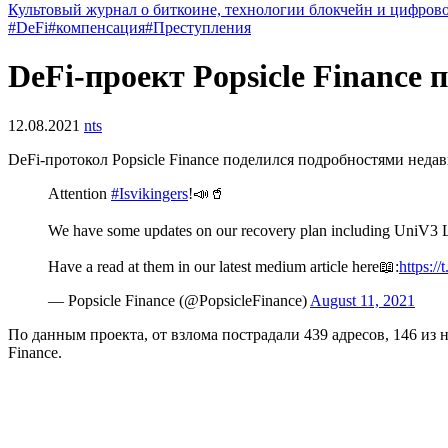
Культовый журнал о биткоине, технологии блокчейн и цифров
#DeFi
#компенсация
#Преступления
DeFi-проект Popsicle Finance
12.08.2021
nts
DeFi-протокол Popsicle Finance поделился подробностями неда
Attention
#Isvikingers
!📣🥤
We have some updates on our recovery plan including UniV3 L
Have a read at them in our latest medium article here📖:
https:/
— Popsicle Finance (@PopsicleFinance)
August 11, 2021
По данным проекта, от взлома пострадали 439 адресов, 146 из 
Finance.