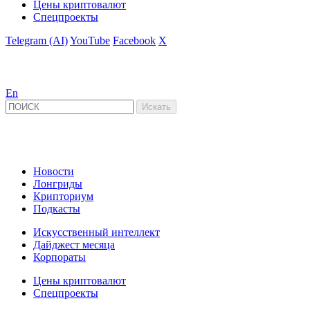
Цены криптовалют
Спецпроекты
Telegram (AI)
YouTube
Facebook
X
En
Новости
Лонгриды
Крипториум
Подкасты
Искусственный интеллект
Дайджест месяца
Корпораты
Цены криптовалют
Спецпроекты