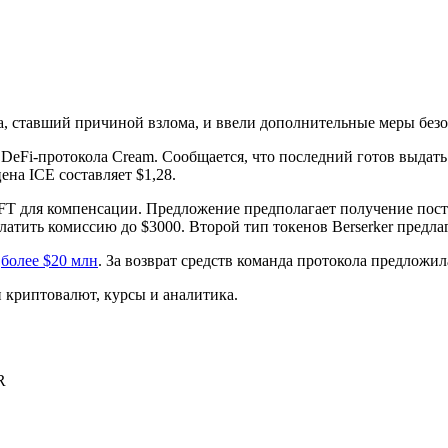
ola, ставший причиной взлома, и ввели дополнительные меры без
DeFi-протокола Cream. Сообщается, что последний готов выдать з
на ICE составляет $1,28.
 NFT для компенсации. Предложение предполагает получение пос
латить комиссию до $3000. Второй тип токенов Berserker предла
e
более $20 млн
. За возврат средств команда протокола предлож
криптовалют, курсы и аналитика.
R