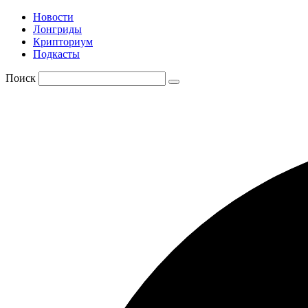
Новости
Лонгриды
Крипториум
Подкасты
Поиск