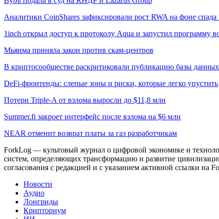
Bybit подала в суд на КНДР и Lazarus Group
Аналитики CoinShares зафиксировали рост RWA на фоне спада 
1inch открыл доступ к протоколу Aqua и запустил программу 
Мьянма приняла закон против скам-центров
В криптосообществе раскритиковали публикацию базы данны
DeFi-фронтенды: слепые зоны и риски, которые легко упустить
Потери Triple-A от взлома выросли до $11,8 млн
Summer.fi закроет интерфейс после взлома на $6 млн
NEAR отменит возврат платы за газ разработчикам
ForkLog — культовый журнал о цифровой экономике и технолог
систем, определяющих трансформацию и развитие цивилизаци
согласования с редакцией и с указанием активной ссылки на Fo
Новости
Аудио
Лонгриды
Крипториум