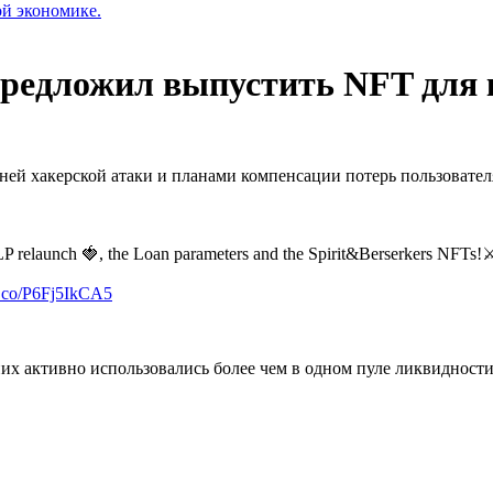
ой экономике.
 предложил выпустить NFT для
вней хакерской атаки и планами компенсации потерь пользовате
P relaunch 🍓, the Loan parameters and the Spirit&Berserkers NFTs!⚔
/t.co/P6Fj5IkCA5
них активно использовались более чем в одном пуле ликвидности.