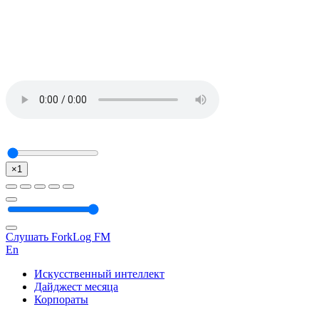
×1
Слушать ForkLog FM
En
Искусственный интеллект
Дайджест месяца
Корпораты