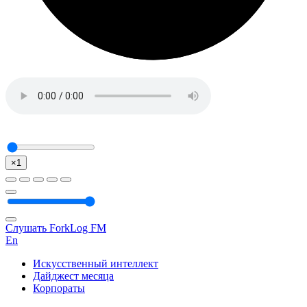
×1
Слушать ForkLog FM
En
Искусственный интеллект
Дайджест месяца
Корпораты