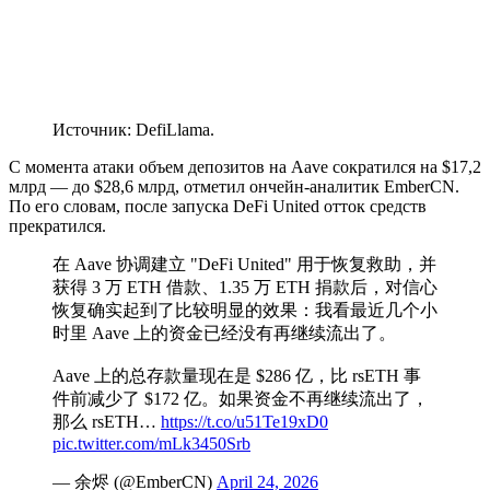
Источник: DefiLlama.
С момента атаки объем депозитов на Aave сократился на $17,2
млрд — до $28,6 млрд, отметил ончейн-аналитик EmberCN.
По его словам, после запуска DeFi United отток средств
прекратился.
在 Aave 协调建立 "DeFi United" 用于恢复救助，并
获得 3 万 ETH 借款、1.35 万 ETH 捐款后，对信心
恢复确实起到了比较明显的效果：我看最近几个小
时里 Aave 上的资金已经没有再继续流出了。
Aave 上的总存款量现在是 $286 亿，比 rsETH 事
件前减少了 $172 亿。如果资金不再继续流出了，
那么 rsETH…
https://t.co/u51Te19xD0
pic.twitter.com/mLk3450Srb
— 余烬 (@EmberCN)
April 24, 2026