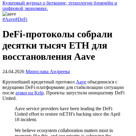
Культовый журнал о биткоине, технологии блокчейн и
цифровой экономике.
#Aave
#DeFi
DeFi-протоколы собрали
десятки тысяч ETH для
восстановления Aave
24.04.2026
Мирослава Андреева
Крупнейший кредитный протокол
Aave
объединился с
ведущими DeFi-платформами для стабилизации ситуации
после
атаки на Kelp
. Проекты запустили инициативу DeFi
United.
Aave service providers have been leading the DeFi
United effort to restore rsETH's backing since the April
18 incident.
We believe ecosystem collaboration matters most in
moments like this, and our priority is achieving the