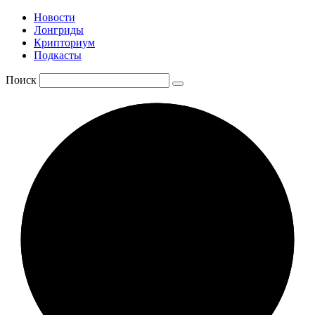
Новости
Лонгриды
Крипториум
Подкасты
Поиск