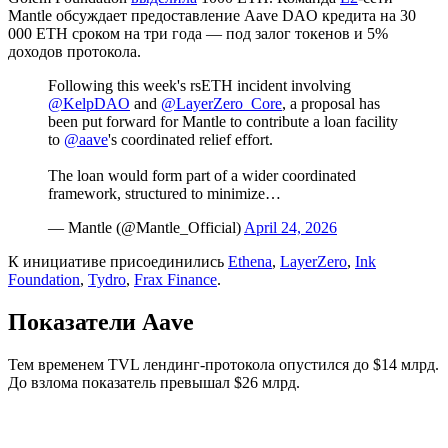
Mantle обсуждает предоставление Aave DAO кредита на 30
000 ETH сроком на три года — под залог токенов и 5%
доходов протокола.
Following this week's rsETH incident involving
@KelpDAO
and
@LayerZero_Core
, a proposal has
been put forward for Mantle to contribute a loan facility
to
@aave
's coordinated relief effort.
The loan would form part of a wider coordinated
framework, structured to minimize…
— Mantle (@Mantle_Official)
April 24, 2026
К инициативе присоединились
Ethena
,
LayerZero
,
Ink
Foundation
,
Tydro
,
Frax Finance
.
Показатели Aave
Тем временем
TVL
лендинг-протокола опустился до $14 млрд.
До взлома показатель превышал $26 млрд.