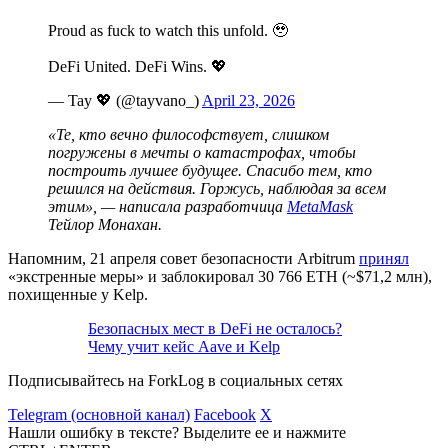
Proud as fuck to watch this unfold. 🥹
DeFi United. DeFi Wins. 💖
— Tay 💖 (@tayvano_)
April 23, 2026
«Те, кто вечно философствует, слишком
погружены в мечты о катастрофах, чтобы
построить лучшее будущее. Спасибо тем, кто
решился на действия. Горжусь, наблюдая за всем
этим», — написала разработчица
MetaMask
Тейлор Монахан.
Напомним, 21 апреля совет безопасности Arbitrum
принял
«экстренные меры» и заблокировал 30 766 ETH (~$71,2 млн),
похищенные у Kelp.
Безопасных мест в DeFi не осталось?
Чему учит кейс Aave и Kelp
Подписывайтесь на ForkLog в социальных сетях
Telegram (основной канал)
Facebook
X
Нашли ошибку в тексте? Выделите ее и нажмите