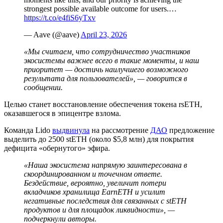
strongest possible available outcome for users.…
https://t.co/e4fiS6yTxv
— Aave (@aave)
April 23, 2026
«Мы считаем, что сотрудничество участников
экосистемы важнее всего в такие моменты, и наш
приоритет — достичь наилучшего возможного
результата для пользователей», — говорится в
сообщении.
Целью станет восстановление обеспечения токена rsETH,
оказавшегося в эпицентре взлома.
Команда Lido
выдвинула
на рассмотрение
ДАО
предложение
выделить до 2500 stETH (около $5,8 млн) для покрытия
дефицита «обернутого» эфира.
«Наша экосистема напрямую заинтересована в
скоординированном и точечном ответе.
Бездействие, вероятно, увеличит потери
вкладчиков хранилища EarnETH и усилит
негативные последствия для связанных с stETH
продуктов и для площадок ликвидности», —
подчеркнули авторы.