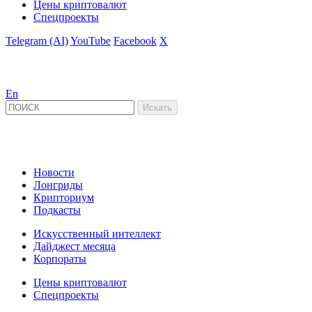
Цены криптовалют
Спецпроекты
Telegram (AI)
YouTube
Facebook
X
En
Новости
Лонгриды
Крипториум
Подкасты
Искусственный интеллект
Дайджест месяца
Корпораты
Цены криптовалют
Спецпроекты