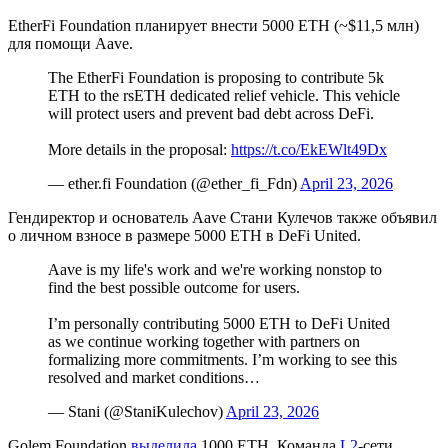
EtherFi Foundation планирует внести 5000 ETH (~$11,5 млн)
для помощи Aave.
The EtherFi Foundation is proposing to contribute 5k
ETH to the rsETH dedicated relief vehicle. This vehicle
will protect users and prevent bad debt across DeFi.
More details in the proposal:
https://t.co/EkEWlt49Dx
— ether.fi Foundation (@ether_fi_Fdn)
April 23, 2026
Гендиректор и основатель Aave Стани Кулечов также объявил
о личном взносе в размере 5000 ETH в DeFi United.
Aave is my life's work and we're working nonstop to
find the best possible outcome for users.
I’m personally contributing 5000 ETH to DeFi United
as we continue working together with partners on
formalizing more commitments. I’m working to see this
resolved and market conditions…
— Stani (@StaniKulechov)
April 23, 2026
Golem Foundation
выделила
1000 ETH. Команда
L2
-сети