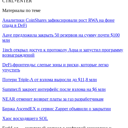
CTRL+ENTER
Материалы по теме
Аналитики CoinShares зафиксировали рост RWA на фоне
спада в DeFi
Aave предложила закрыть 50 резервов на сумму почти $100
млн
1inch открыл доступ к протоколу Aqua и запустил программу
вознаграждений
DeFi-фронтенды: слепые зоны и риски, которые легко
упустить
Потери Triple-A от взлома выросли до $11,8 млн
Summer.fi закроет интерфейс после взлома на $6 млн
NEAR отменит возврат платы за газ разработчикам
Биржа AscendEX и сервис Zapper объявили о закрытии
Хаос восходящего SOL