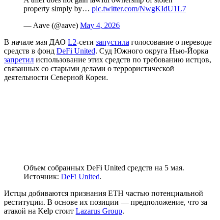
property simply by…
pic.twitter.com/NwgKIdU1L7
— Aave (@aave)
May 4, 2026
В начале мая ДАО
L2
-сети
запустила
голосование о переводе
средств в фонд
DeFi United
. Суд Южного округа Нью-Йорка
запретил
использование этих средств по требованию истцов,
связанных со старыми делами о террористической
деятельности Северной Кореи.
Объем собранных DeFi United средств на 5 мая.
Источник:
DeFi United
.
Истцы добиваются признания ETH частью потенциальной
реституции. В основе их позиции — предположение, что за
атакой на Kelp стоит
Lazarus Group
.