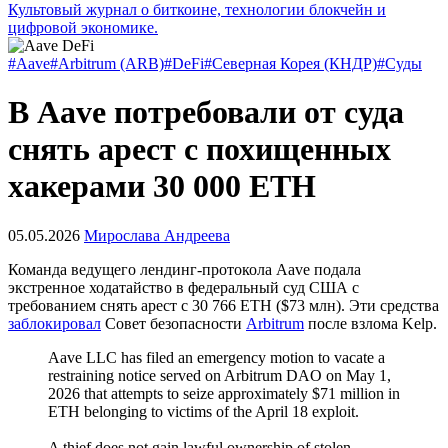
Культовый журнал о биткоине, технологии блокчейн и
цифровой экономике.
#Aave
#Arbitrum (ARB)
#DeFi
#Северная Корея (КНДР)
#Суды
В Aave потребовали от суда
снять арест с похищенных
хакерами 30 000 ETH
05.05.2026
Мирослава Андреева
Команда ведущего лендинг-протокола Aave подала
экстренное ходатайство в федеральный суд США с
требованием снять арест с 30 766 ETH ($73 млн). Эти средства
заблокировал
Совет безопасности
Arbitrum
после взлома Kelp.
Aave LLC has filed an emergency motion to vacate a
restraining notice served on Arbitrum DAO on May 1,
2026 that attempts to seize approximately $71 million in
ETH belonging to victims of the April 18 exploit.
A thief does not gain lawful ownership of stolen