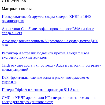
CTRL+ENTER
Материалы по теме
Исследователь обнаружил следы хакеров КНДР в 1640
организациях
Аналитики CoinShares зафиксировали рост RWA на фоне
спада в DeFi
Aave предложила закрыть 50 резервов на сумму почти $100
млн
Регулятор Австралии подал иск против Telegram из-за
экстремистских материалов
1inch открыл доступ к протоколу Aqua и запустил программу
вознаграждений
DeFi-фронтенды: слепые зоны и риски, которые легко
упустить
Потери Triple-A от взлома выросли до $11,8 млн
СМИ: в КНДР арестовали ИТ-специалистов за отмывание
госсредств через криптовалюту