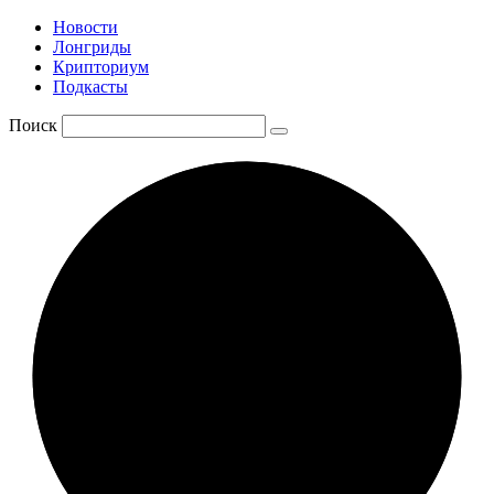
Новости
Лонгриды
Крипториум
Подкасты
Поиск