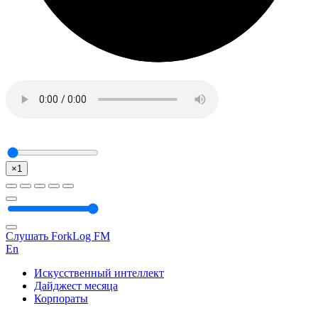
×1
Слушать ForkLog FM
En
Искусственный интеллект
Дайджест месяца
Корпораты