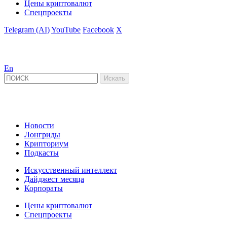
Цены криптовалют
Спецпроекты
Telegram (AI)
YouTube
Facebook
X
En
Новости
Лонгриды
Крипториум
Подкасты
Искусственный интеллект
Дайджест месяца
Корпораты
Цены криптовалют
Спецпроекты