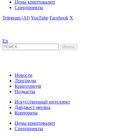
Цены криптовалют
Спецпроекты
Telegram (AI)
YouTube
Facebook
X
En
Новости
Лонгриды
Крипториум
Подкасты
Искусственный интеллект
Дайджест месяца
Корпораты
Цены криптовалют
Спецпроекты