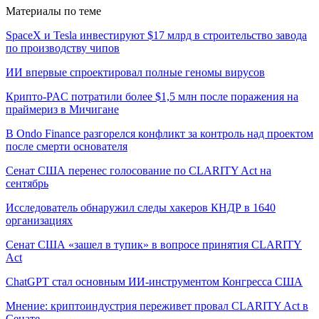
Материалы по теме
SpaceX и Tesla инвестируют $17 млрд в строительство завода
по производству чипов
ИИ впервые спроектировал полные геномы вирусов
Крипто-PAC потратили более $1,5 млн после поражения на
праймериз в Мичигане
В Ondo Finance разгорелся конфликт за контроль над проектом
после смерти основателя
Сенат США перенес голосование по CLARITY Act на
сентябрь
Исследователь обнаружил следы хакеров КНДР в 1640
организациях
Сенат США «зашел в тупик» в вопросе принятия CLARITY
Act
ChatGPT стал основным ИИ-инструментом Конгресса США
Мнение: криптоиндустрия переживет провал CLARITY Act в
Сенате