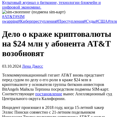
Культовый журнал о биткоине, технологии блокчейн и
цифровой экономике.
#AT&T
#SIM
swapping
#Киберпреступления
#Преступления
#Суды
#США
#тел
Дело о краже криптовалюты
на $24 млн у абонента AT&T
возобновят
03.10.2024
Лена Джесс
Телекоммуникационный гигант AT&T вновь предстанет
перед судом по делу о его роли в краже $24 млн в
криптовалюте у основателя группы биткоин-инвесторов
BitAngels Майкла Терпина посредством подмены SIM-карт.
Соответствующее
постановление
вынес Апелляционный суд
Центрального округа Калифорнии.
Инцидент произошел в 2018 году, когда 15-летний хакер
Эллис Пински совместно с 21-летним подельником
Николасом Трулиа подкупили сотрудника AT&T с целью