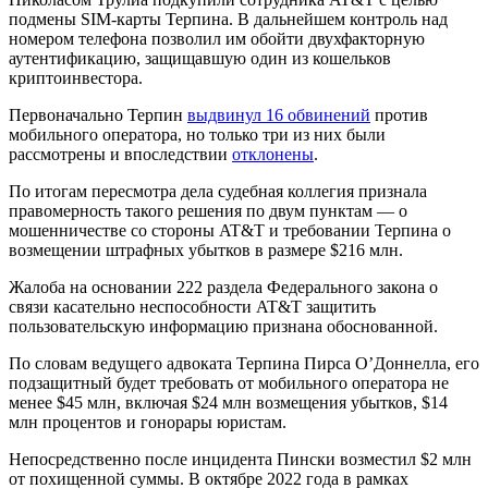
подмены SIM-карты Терпина. В дальнейшем контроль над
номером телефона позволил им обойти двухфакторную
аутентификацию, защищавшую один из кошельков
криптоинвестора.
Первоначально Терпин
выдвинул 16 обвинений
против
мобильного оператора, но только три из них были
рассмотрены и впоследствии
отклонены
.
По итогам пересмотра дела судебная коллегия признала
правомерность такого решения по двум пунктам — о
мошенничестве со стороны AT&T и требовании Терпина о
возмещении штрафных убытков в размере $216 млн.
Жалоба на основании 222 раздела Федерального закона о
связи касательно неспособности AT&T защитить
пользовательскую информацию признана обоснованной.
По словам ведущего адвоката Терпина Пирса О’Доннелла, его
подзащитный будет требовать от мобильного оператора не
менее $45 млн, включая $24 млн возмещения убытков, $14
млн процентов и гонорары юристам.
Непосредственно после инцидента Пински возместил $2 млн
от похищенной суммы. В октябре 2022 года в рамках