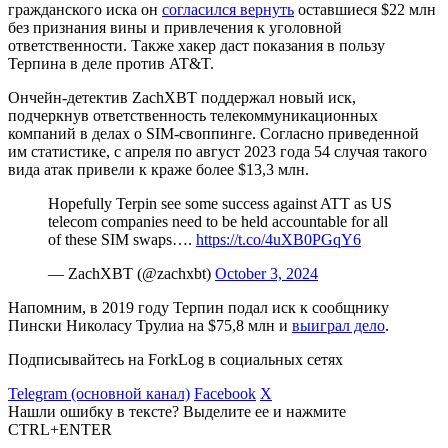
гражданского иска он
согласился вернуть
оставшиеся $22 млн
без признания вины и привлечения к уголовной
ответственности. Также хакер даст показания в пользу
Терпина в деле против AT&T.
Ончейн-детектив ZachXBT поддержал новый иск,
подчеркнув ответственность телекоммуникационных
компаний в делах о SIM-своппинге. Согласно приведенной
им статистике, с апреля по август 2023 года 54 случая такого
вида атак привели к краже более $13,3 млн.
Hopefully Terpin see some success against ATT as US
telecom companies need to be held accountable for all
of these SIM swaps….
https://t.co/4uXB0PGqY6
— ZachXBT (@zachxbt)
October 3, 2024
Напомним, в 2019 году Терпин подал иск к сообщнику
Пински Николасу Трулиа на $75,8 млн и
выиграл дело
.
Подписывайтесь на ForkLog в социальных сетях
Telegram (основной канал)
Facebook
X
Нашли ошибку в тексте? Выделите ее и нажмите
CTRL+ENTER