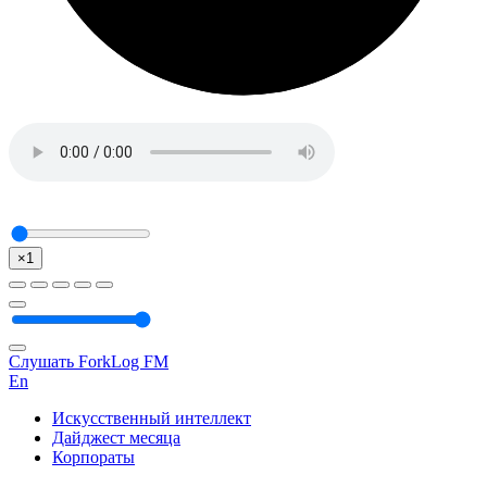
×1
Слушать ForkLog FM
En
Искусственный интеллект
Дайджест месяца
Корпораты