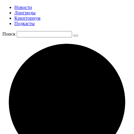
Новости
Лонгриды
Крипториум
Подкасты
Поиск