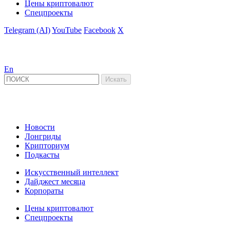
Цены криптовалют
Спецпроекты
Telegram (AI)
YouTube
Facebook
X
En
Новости
Лонгриды
Крипториум
Подкасты
Искусственный интеллект
Дайджест месяца
Корпораты
Цены криптовалют
Спецпроекты