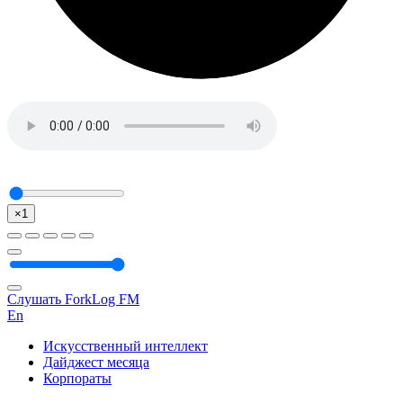
×1
Слушать ForkLog FM
En
Искусственный интеллект
Дайджест месяца
Корпораты