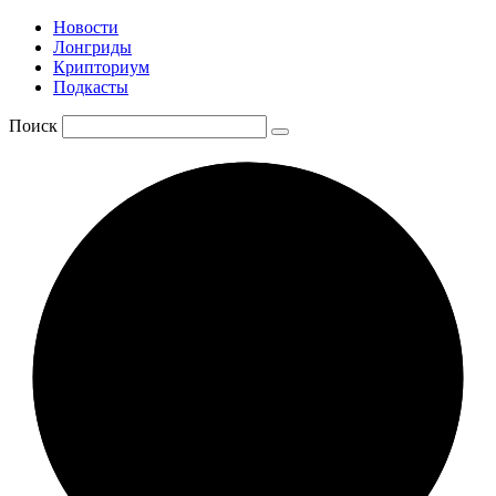
Новости
Лонгриды
Крипториум
Подкасты
Поиск