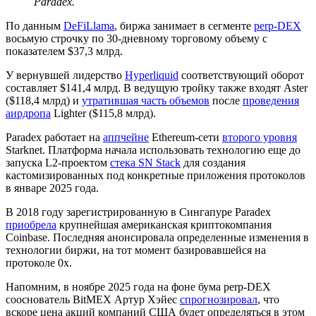
Paradex.
По данным
DeFiLlama
, биржа занимает в сегменте
perp-DEX
восьмую строчку по 30-дневному торговому объему с
показателем $37,3 млрд.
У вернувшей лидерство
Hyperliquid
соответствующий оборот
составляет $141,4 млрд. В ведущую тройку также входят Aster
($118,4 млрд) и
утратившая часть объемов
после
проведения
аирдропа
Lighter ($115,8 млрд).
Paradex работает на
аппчейне
Ethereum-сети
второго уровня
Starknet. Платформа начала использовать технологию еще до
запуска L2-проектом
стека SN Stack
для создания
кастомизированных под конкретные приложения протоколов
в январе 2025 года.
В 2018 году зарегистрированную в Сингапуре Paradex
приобрела
крупнейшая американская криптокомпания
Coinbase. Последняя анонсировала определенные изменения в
технологии биржи, на тот момент базировавшейся на
протоколе 0x.
Напомним, в ноябре 2025 года на фоне бума perp-DEX
сооснователь BitMEX Артур Хэйес
спрогнозировал
, что
вскоре цена акций компаний США будет определяться в этом