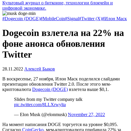
Культовый журнал о биткоине, технологии блокчейн и
цифровой экономике.
#Dogecoin (DOGE)
#MobileCoin
#Signal
#Twitter (X)
#Илон Маск
Dogecoin взлетела на 22% на
фоне анонса обновления
Twitter
28.11.2022
Алексей Быков
В воскресенье, 27 ноября, Илон Маск поделился слайдами
презентации обновления Twitter 2.0. После этого мем-
криптовалюта
Dogecoin (DOGE)
взлетела выше $0,1.
Slides from my Twitter company talk
pic.twitter.com/8LLXrwylta
— Elon Musk (@elonmusk)
November 27, 2022
На момент написания DOGE торгуется на уровне $0,095.
Согласно
CoinGecko
, мем-криптовалюта прибавила 22% за