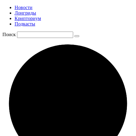
Новости
Лонгриды
Крипториум
Подкасты
Поиск