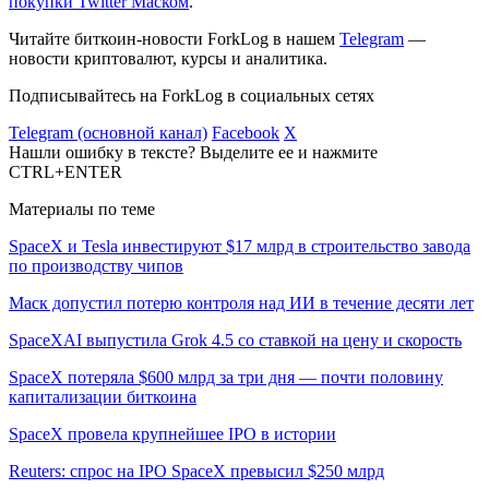
покупки Twitter Маском
.
Читайте биткоин-новости ForkLog в нашем
Telegram
—
новости криптовалют, курсы и аналитика.
Подписывайтесь на ForkLog в социальных сетях
Telegram (основной канал)
Facebook
X
Нашли ошибку в тексте? Выделите ее и нажмите
CTRL+ENTER
Материалы по теме
SpaceX и Tesla инвестируют $17 млрд в строительство завода
по производству чипов
Маск допустил потерю контроля над ИИ в течение десяти лет
SpaceXAI выпустила Grok 4.5 со ставкой на цену и скорость
SpaceX потеряла $600 млрд за три дня — почти половину
капитализации биткоина
SpaceX провела крупнейшее IPO в истории
Reuters: спрос на IPO SpaceX превысил $250 млрд