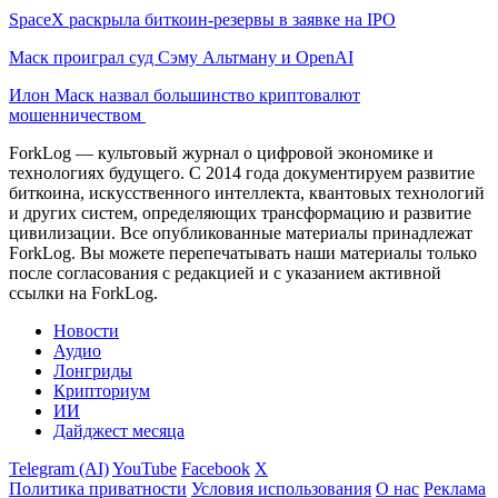
SpaceX раскрыла биткоин-резервы в заявке на IPO
Маск проиграл суд Сэму Альтману и OpenAI
Илон Маск назвал большинство криптовалют
мошенничеством
ForkLog — культовый журнал о цифровой экономике и
технологиях будущего. С 2014 года документируем развитие
биткоина, искусственного интеллекта, квантовых технологий
и других систем, определяющих трансформацию и развитие
цивилизации.
Все опубликованные материалы принадлежат
ForkLog. Вы можете перепечатывать наши материалы только
после согласования с редакцией и с указанием активной
ссылки на ForkLog.
Новости
Аудио
Лонгриды
Крипториум
ИИ
Дайджест месяца
Telegram (AI)
YouTube
Facebook
X
Политика приватности
Условия использования
О нас
Реклама