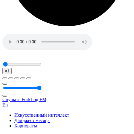
×1
Слушать ForkLog FM
En
Искусственный интеллект
Дайджест месяца
Корпораты