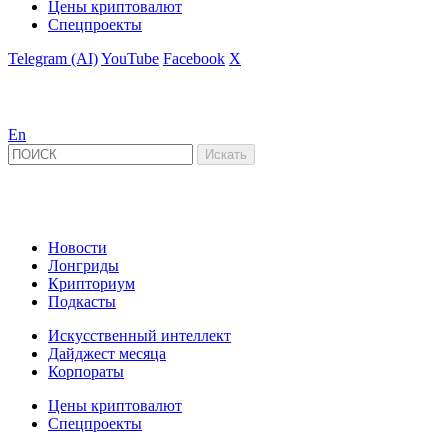
Цены криптовалют
Спецпроекты
Telegram (AI)
YouTube
Facebook
X
En
Новости
Лонгриды
Крипториум
Подкасты
Искусственный интеллект
Дайджест месяца
Корпораты
Цены криптовалют
Спецпроекты