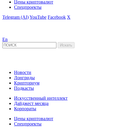
Цены криптовалют
Спецпроекты
Telegram (AI)
YouTube
Facebook
X
En
Новости
Лонгриды
Крипториум
Подкасты
Искусственный интеллект
Дайджест месяца
Корпораты
Цены криптовалют
Спецпроекты