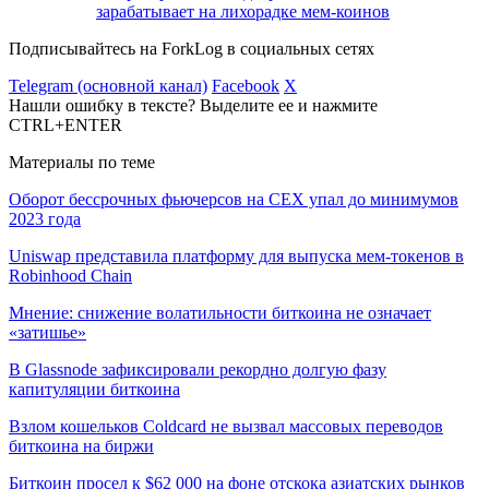
зарабатывает на лихорадке мем-коинов
Подписывайтесь на ForkLog в социальных сетях
Telegram (основной канал)
Facebook
X
Нашли ошибку в тексте? Выделите ее и нажмите
CTRL+ENTER
Материалы по теме
Оборот бессрочных фьючерсов на CEX упал до минимумов
2023 года
Uniswap представила платформу для выпуска мем-токенов в
Robinhood Chain
Мнение: снижение волатильности биткоина не означает
«затишье»
В Glassnode зафиксировали рекордно долгую фазу
капитуляции биткоина
Взлом кошельков Coldcard не вызвал массовых переводов
биткоина на биржи
Биткоин просел к $62 000 на фоне отскока азиатских рынков