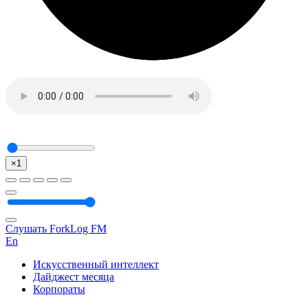
×1
Слушать ForkLog FM
En
Искусственный интеллект
Дайджест месяца
Корпораты