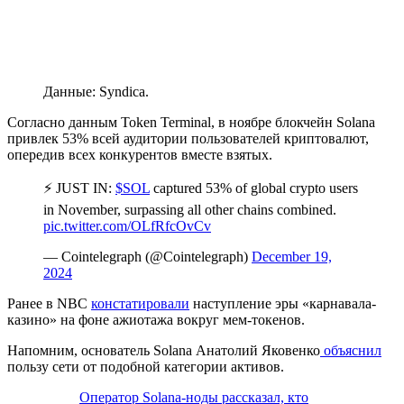
Данные: Syndica.
Согласно данным Token Terminal, в ноябре блокчейн Solana
привлек 53% всей аудитории пользователей криптовалют,
опередив всех конкурентов вместе взятых.
⚡ JUST IN:
$SOL
captured 53% of global crypto users
in November, surpassing all other chains combined.
pic.twitter.com/OLfRfcOvCv
— Cointelegraph (@Cointelegraph)
December 19,
2024
Ранее в NBC
констатировали
наступление эры «карнавала-
казино» на фоне ажиотажа вокруг мем-токенов.
Напомним, основатель Solana Анатолий Яковенко
объяснил
пользу сети от подобной категории активов.
Оператор Solana-ноды рассказал, кто