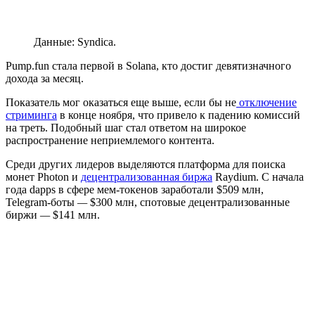
Данные: Syndica.
Pump.fun стала первой в Solana, кто достиг девятизначного
дохода за месяц.
Показатель мог оказаться еще выше, если бы не
отключение
стриминга
в конце ноября, что привело к падению комиссий
на треть. Подобный шаг стал ответом на широкое
распространение неприемлемого контента.
Среди других лидеров выделяются платформа для поиска
монет Photon и
децентрализованная биржа
Raydium. С начала
года
dapps
в сфере мем-токенов заработали $509 млн,
Telegram-боты
—
$300 млн, спотовые децентрализованные
биржи
—
$141 млн.