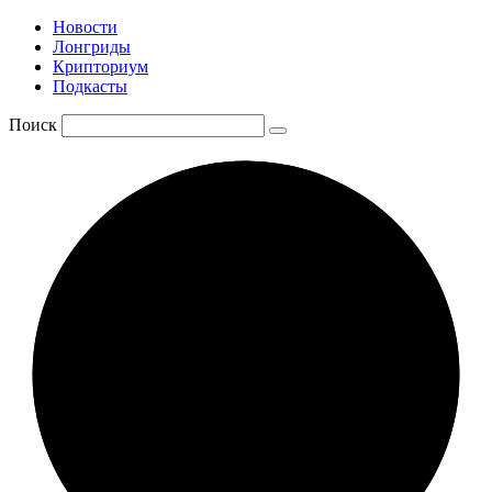
Новости
Лонгриды
Крипториум
Подкасты
Поиск