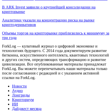
В ARK Invest заявили о крупнейшей консолидации на
крипторынке
Аналитики указали на концентрацию риска на рынке
криптодеривативов
Объемы торгов на крипторынке приблизились к минимуму за
три года
ForkLog — культовый журнал о цифровой экономике и
технологиях будущего. С 2014 года документируем развитие
биткоина, искусственного интеллекта, квантовых технологий
и других систем, определяющих трансформацию и развитие
цивилизации.
Все опубликованные материалы принадлежат
ForkLog. Вы можете перепечатывать наши материалы только
после согласования с редакцией и с указанием активной
ссылки на ForkLog.
Новости
Аудио
Лонгриды
Крипториум
ИИ
Дайджест месяца