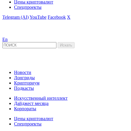
Цены криптовалют
Спецпроекты
Telegram (AI)
YouTube
Facebook
X
En
Новости
Лонгриды
Крипториум
Подкасты
Искусственный интеллект
Дайджест месяца
Корпораты
Цены криптовалют
Спецпроекты