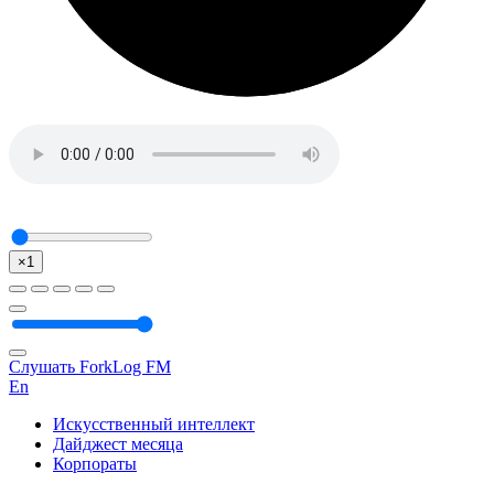
×1
Слушать ForkLog FM
En
Искусственный интеллект
Дайджест месяца
Корпораты