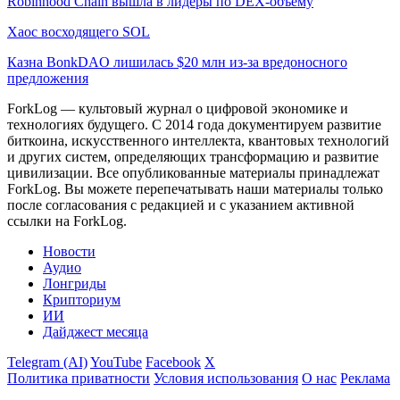
Robinhood Chain вышла в лидеры по DEX-объему
Хаос восходящего SOL
Казна BonkDAO лишилась $20 млн из-за вредоносного
предложения
ForkLog — культовый журнал о цифровой экономике и
технологиях будущего. С 2014 года документируем развитие
биткоина, искусственного интеллекта, квантовых технологий
и других систем, определяющих трансформацию и развитие
цивилизации.
Все опубликованные материалы принадлежат
ForkLog. Вы можете перепечатывать наши материалы только
после согласования с редакцией и с указанием активной
ссылки на ForkLog.
Новости
Аудио
Лонгриды
Крипториум
ИИ
Дайджест месяца
Telegram (AI)
YouTube
Facebook
X
Политика приватности
Условия использования
О нас
Реклама