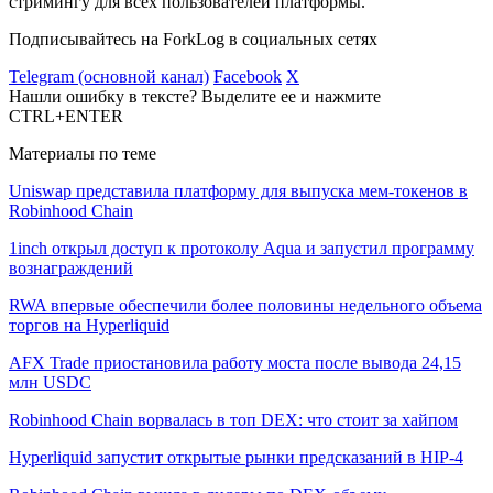
стримингу для всех пользователей платформы.
Подписывайтесь на ForkLog в социальных сетях
Telegram (основной канал)
Facebook
X
Нашли ошибку в тексте? Выделите ее и нажмите
CTRL+ENTER
Материалы по теме
Uniswap представила платформу для выпуска мем-токенов в
Robinhood Chain
1inch открыл доступ к протоколу Aqua и запустил программу
вознаграждений
RWA впервые обеспечили более половины недельного объема
торгов на Hyperliquid
AFX Trade приостановила работу моста после вывода 24,15
млн USDC
Robinhood Chain ворвалась в топ DEX: что стоит за хайпом
Hyperliquid запустит открытые рынки предсказаний в HIP-4