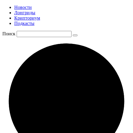
Новости
Лонгриды
Крипториум
Подкасты
Поиск