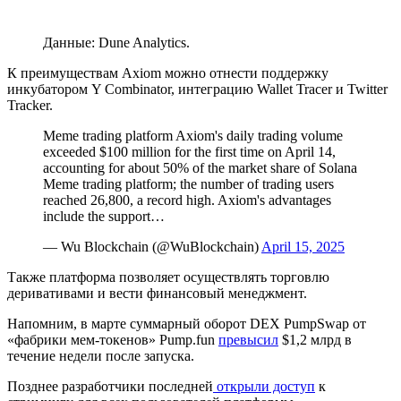
Данные: Dune Analytics.
К преимуществам Axiom можно отнести поддержку
инкубатором Y Combinator, интеграцию Wallet Tracer и Twitter
Tracker.
Meme trading platform Axiom's daily trading volume
exceeded $100 million for the first time on April 14,
accounting for about 50% of the market share of Solana
Meme trading platform; the number of trading users
reached 26,800, a record high. Axiom's advantages
include the support…
— Wu Blockchain (@WuBlockchain)
April 15, 2025
Также платформа позволяет осуществлять торговлю
деривативами и вести финансовый менеджмент.
Напомним, в марте суммарный оборот DEX PumpSwap от
«фабрики мем-токенов» Pump.fun
превысил
$1,2 млрд в
течение недели после запуска.
Позднее разработчики последней
открыли доступ
к