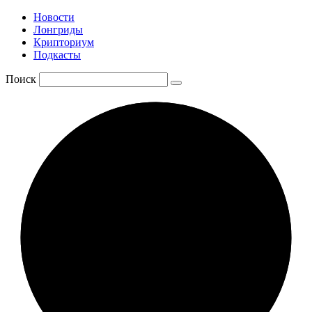
Новости
Лонгриды
Крипториум
Подкасты
Поиск