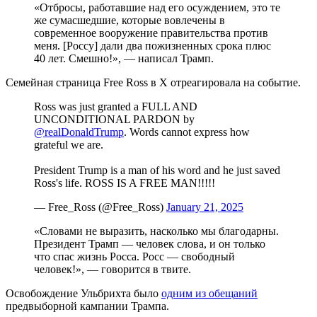
«Отбросы, работавшие над его осуждением, это те
же сумасшедшие, которые вовлечены в
современное вооружение правительства против
меня. [Россу] дали два пожизненных срока плюс
40 лет. Смешно!», — написал Трамп.
Семейная страница Free Ross в X отреагировала на событие.
Ross was just granted a FULL AND
UNCONDITIONAL PARDON by
@realDonaldTrump
. Words cannot express how
grateful we are.
President Trump is a man of his word and he just saved
Ross's life. ROSS IS A FREE MAN!!!!!
— Free_Ross (@Free_Ross)
January 21, 2025
«Словами не выразить, насколько мы благодарны.
Президент Трамп — человек слова, и он только
что спас жизнь Росса. Росс — свободный
человек!», — говорится в твите.
Освобождение Ульбрихта было
одним из обещаний
предвыборной кампании Трампа.