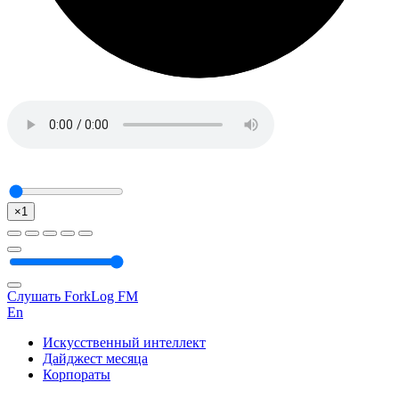
×1
Слушать ForkLog FM
En
Искусственный интеллект
Дайджест месяца
Корпораты