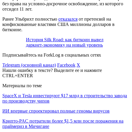
без права на условно-досрочное освобождение, из которого
отсидел 11 лет.
Ранее Ульбрихт полностью
отказался
от претензий на
конфискованные властями США миллионы долларов в
биткоине.
История Silk Road: как биткоин вывел
даркнет-экономику на новый уровень
Подписывайтесь на ForkLog в социальных сетях
Telegram (основной канал)
Facebook
X
Нашли ошибку в тексте? Выделите ее и нажмите
CTRL+ENTER
Материалы по теме
SpaceX и Tesla инвестируют $17 млрд в строительство завода
по производству чипов
ИИ впервые спроектировал полные геномы вирусов
Крипто-PAC потратили более $1,5 млн после поражения на
праймериз в Мичигане