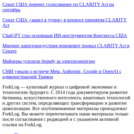
Сенат США перенес голосование по CLARITY Act на
сентябрь
Сенат США «зашел в тупик» в вопросе принятия CLARITY
Act
ChatGPT стал основным ИИ-инструментом Конгресса США
Мнение: криптоиндустрия переживет провал CLARITY Act в
Сенате
Майнеры усилили борьбу за электроэнергию
СМИ узнали о встрече Meta, Anthropic, Google и OpenAI с
администрацией Трампа
ForkLog — культовый журнал о цифровой экономике и
технологиях будущего. С 2014 года документируем развитие
биткоина, искусственного интеллекта, квантовых технологий
и других систем, определяющих трансформацию и развитие
цивилизации.
Все опубликованные материалы принадлежат
ForkLog. Вы можете перепечатывать наши материалы только
после согласования с редакцией и с указанием активной
ссылки на ForkLog.