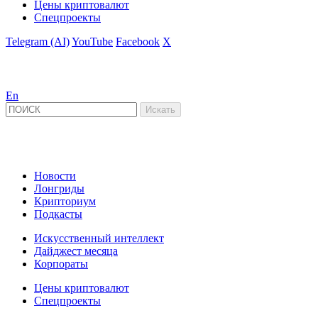
Цены криптовалют
Спецпроекты
Telegram (AI)
YouTube
Facebook
X
En
Новости
Лонгриды
Крипториум
Подкасты
Искусственный интеллект
Дайджест месяца
Корпораты
Цены криптовалют
Спецпроекты