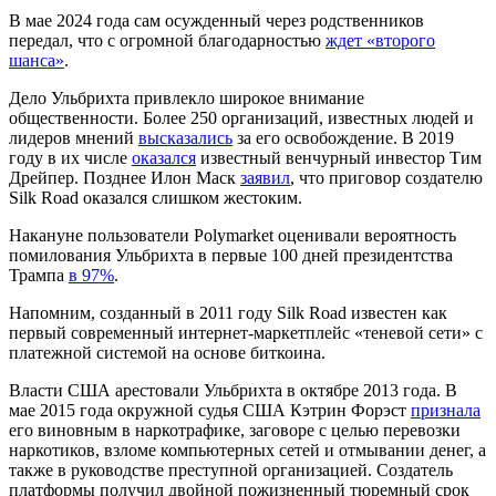
В мае 2024 года сам осужденный через родственников
передал, что с огромной благодарностью
ждет «второго
шанса»
.
Дело Ульбрихта привлекло широкое внимание
общественности. Более 250 организаций, известных людей и
лидеров мнений
высказались
за его освобождение. В 2019
году в их числе
оказался
известный венчурный инвестор Тим
Дрейпер. Позднее Илон Маск
заявил
, что приговор создателю
Silk Road оказался слишком жестоким.
Накануне пользователи Polymarket оценивали вероятность
помилования Ульбрихта в первые 100 дней президентства
Трампа
в 97%
.
Напомним, созданный в 2011 году Silk Road известен как
первый современный интернет-маркетплейс «теневой сети» с
платежной системой на основе биткоина.
Власти США арестовали Ульбрихта в октябре 2013 года. В
мае 2015 года окружной судья США Кэтрин Форэст
признала
его виновным в наркотрафике, заговоре с целью перевозки
наркотиков, взломе компьютерных сетей и отмывании денег, а
также в руководстве преступной организацией. Создатель
платформы получил двойной пожизненный тюремный срок