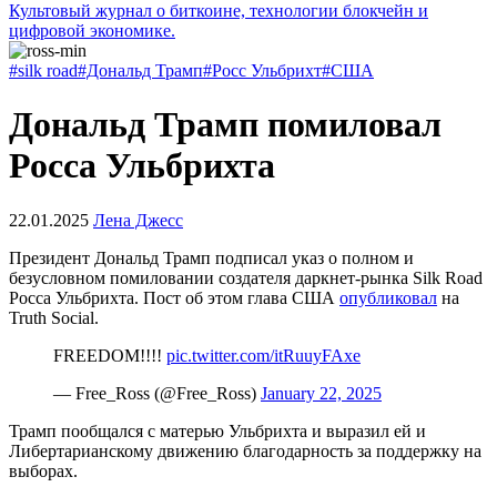
Культовый журнал о биткоине, технологии блокчейн и
цифровой экономике.
#silk road
#Дональд Трамп
#Росс Ульбрихт
#США
Дональд Трамп помиловал
Росса Ульбрихта
22.01.2025
Лена Джесс
Президент Дональд Трамп подписал указ о полном и
безусловном помиловании создателя даркнет-рынка Silk Road
Росса Ульбрихта. Пост об этом глава США
опубликовал
на
Truth Social.
FREEDOM!!!!
pic.twitter.com/itRuuyFAxe
— Free_Ross (@Free_Ross)
January 22, 2025
Трамп пообщался с матерью Ульбрихта и выразил ей и
Либертарианскому движению благодарность за поддержку на
выборах.