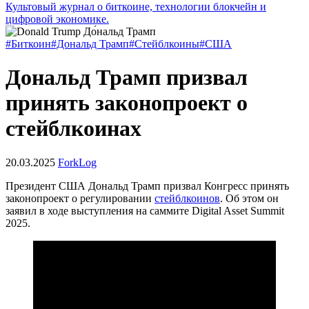
Культовый журнал о биткоине, технологии блокчейн и
цифровой экономике.
#Биткоин
#Дональд Трамп
#Стейблкоины
#США
Дональд Трамп призвал
принять законопроект о
стейблкоинах
20.03.2025
ForkLog
Президент США Дональд Трамп призвал Конгресс принять
законопроект о регулировании
стейблкоинов
. Об этом он
заявил в ходе выступления на саммите Digital Asset Summit
2025.