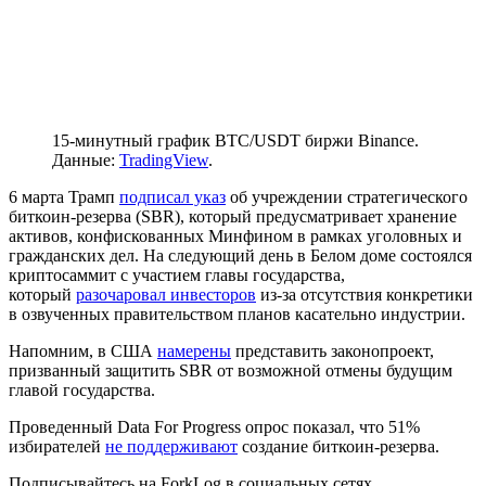
15-минутный график BTC/USDT биржи Binance.
Данные:
TradingView
.
6 марта Трамп
подписал указ
об учреждении стратегического
биткоин-резерва (SBR), который предусматривает хранение
активов, конфискованных Минфином в рамках уголовных и
гражданских дел. На следующий день в Белом доме состоялся
криптосаммит с участием главы государства,
который
разочаровал инвесторов
из-за отсутствия конкретики
в озвученных правительством планов касательно индустрии.
Напомним, в США
намерены
представить законопроект,
призванный защитить SBR от возможной отмены будущим
главой государства.
Проведенный Data For Progress опрос показал, что 51%
избирателей
не поддерживают
создание биткоин-резерва.
Подписывайтесь на ForkLog в социальных сетях