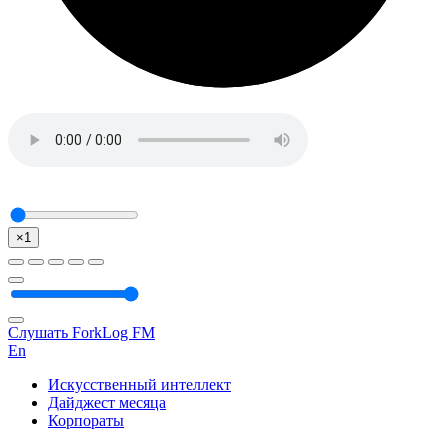
×1
Слушать ForkLog FM
En
Искусственный интеллект
Дайджест месяца
Корпораты