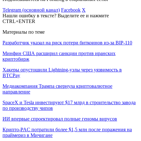
Telegram (основной канал)
Facebook
X
Нашли ошибку в тексте? Выделите ее и нажмите
CTRL+ENTER
Материалы по теме
Разработчик указал на риск потери биткоинов из-за BIP-110
Минфин США расширил санкции против иранских
криптобирж
Хакеры опустошили Lightning-узлы через уязвимость в
BTCPay
Медиакомпания Трампа свернула криптовалютное
направление
SpaceX и Tesla инвестируют $17 млрд в строительство завода
по производству чипов
ИИ впервые спроектировал полные геномы вирусов
Крипто-PAC потратили более $1,5 млн после поражения на
праймериз в Мичигане