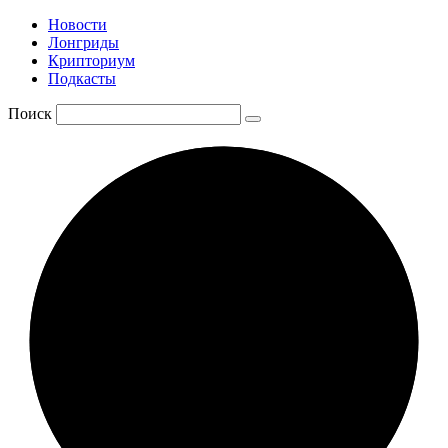
Новости
Лонгриды
Крипториум
Подкасты
Поиск