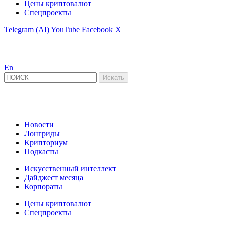
Цены криптовалют
Спецпроекты
Telegram (AI)
YouTube
Facebook
X
En
Новости
Лонгриды
Крипториум
Подкасты
Искусственный интеллект
Дайджест месяца
Корпораты
Цены криптовалют
Спецпроекты