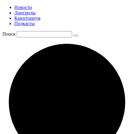
Новости
Лонгриды
Крипториум
Подкасты
Поиск