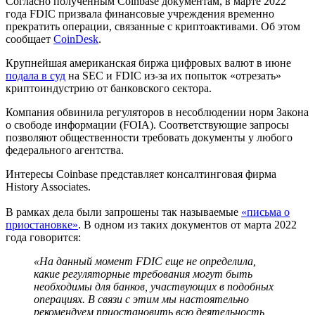
Согласно полученным Coinbase документам, в марте 2022
года
FDIC
призвала финансовые учреждения временно
прекратить операции, связанные с криптоактивами. Об этом
сообщает
CoinDesk
.
Крупнейшая американская биржа цифровых валют в июне
подала в суд
на
SEC
и FDIC из-за их попыток «отрезать»
криптоиндустрию от банковского сектора.
Компания обвинила регуляторов в несоблюдении норм Закона
о свободе информации (FOIA). Соответствующие запросы
позволяют общественности требовать документы у любого
федерального агентства.
Интересы Coinbase представляет консалтинговая фирма
History Associates.
В рамках дела были запрошены так называемые
«письма о
приостановке»
. В одном из таких документов от марта 2022
года говорится:
«На данный момент FDIC еще не определила,
какие регуляторные требования могут быть
необходимы для банков, участвующих в подобных
операциях. В связи с этим мы настоятельно
рекомендуем приостановить всю деятельность,