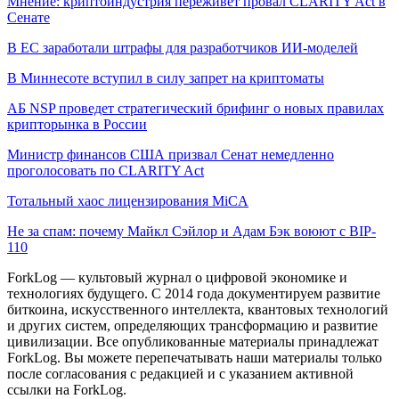
Мнение: криптоиндустрия переживет провал CLARITY Act в
Сенате
В ЕС заработали штрафы для разработчиков ИИ-моделей
В Миннесоте вступил в силу запрет на криптоматы
АБ NSP проведет стратегический брифинг о новых правилах
крипторынка в России
Министр финансов США призвал Сенат немедленно
проголосовать по CLARITY Act
Тотальный хаос лицензирования MiCA
Не за спам: почему Майкл Сэйлор и Адам Бэк воюют с BIP-
110
ForkLog — культовый журнал о цифровой экономике и
технологиях будущего. С 2014 года документируем развитие
биткоина, искусственного интеллекта, квантовых технологий
и других систем, определяющих трансформацию и развитие
цивилизации.
Все опубликованные материалы принадлежат
ForkLog. Вы можете перепечатывать наши материалы только
после согласования с редакцией и с указанием активной
ссылки на ForkLog.