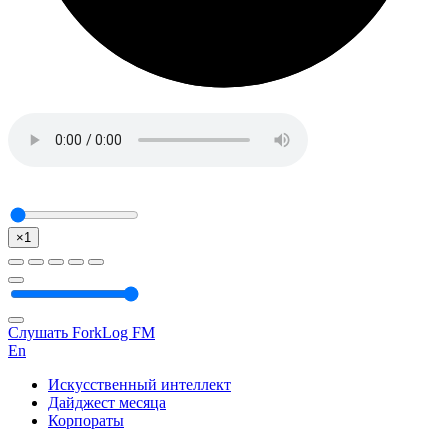
×1
Слушать ForkLog FM
En
Искусственный интеллект
Дайджест месяца
Корпораты