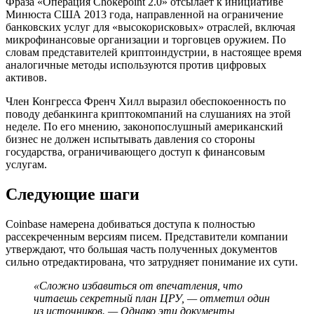
Фраза «Операция Chokepoint 2.0» отсылает к инициативе
Минюста США 2013 года, направленной на ограничение
банковских услуг для «высокорисковых» отраслей, включая
микрофинансовые организации и торговцев оружием. По
словам представителей криптоиндустрии, в настоящее время
аналогичные методы используются против цифровых
активов.
Член Конгресса Френч Хилл выразил обеспокоенность по
поводу дебанкинга криптокомпаний на слушаниях на этой
неделе. По его мнению, законопослушный американский
бизнес не должен испытывать давления со стороны
государства, ограничивающего доступ к финансовым
услугам.
Следующие шаги
Coinbase намерена добиваться доступа к полностью
рассекреченным версиям писем. Представители компании
утверждают, что большая часть полученных документов
сильно отредактирована, что затрудняет понимание их сути.
«Сложно избавиться от впечатления, что
читаешь секретный план ЦРУ, — отметил один
из источников. — Однако эти документы