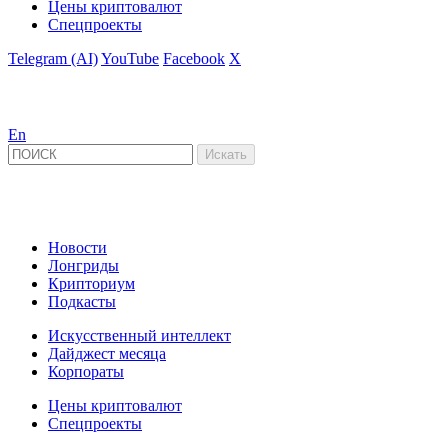
Цены криптовалют
Спецпроекты
Telegram (AI)
YouTube
Facebook
X
En
Новости
Лонгриды
Крипториум
Подкасты
Искусственный интеллект
Дайджест месяца
Корпораты
Цены криптовалют
Спецпроекты