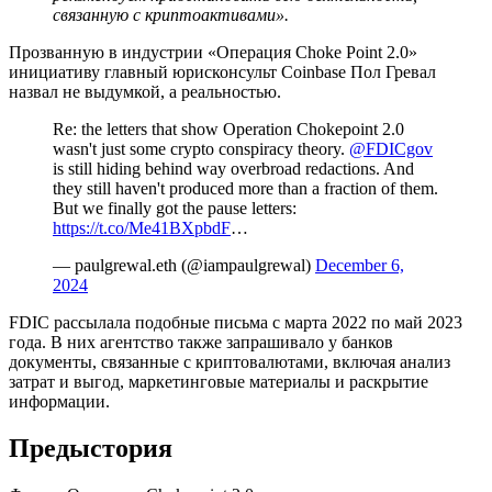
связанную с криптоактивами».
Прозванную в индустрии «Операция Choke Point 2.0»
инициативу главный юрисконсульт Coinbase Пол Гревал
назвал не выдумкой, а реальностью.
Re: the letters that show Operation Chokepoint 2.0
wasn't just some crypto conspiracy theory.
@FDICgov
is still hiding behind way overbroad redactions. And
they still haven't produced more than a fraction of them.
But we finally got the pause letters:
https://t.co/Me41BXpbdF
…
— paulgrewal.eth (@iampaulgrewal)
December 6,
2024
FDIC рассылала подобные письма с марта 2022 по май 2023
года. В них агентство также запрашивало у банков
документы, связанные с криптовалютами, включая анализ
затрат и выгод, маркетинговые материалы и раскрытие
информации.
Предыстория