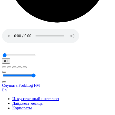
×1
Слушать ForkLog FM
En
Искусственный интеллект
Дайджест месяца
Корпораты