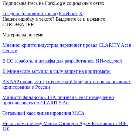
Подписывайтесь на ForkLog в социальных сетях
Telegram (основной канал)
Facebook
X
Нашли ошибку в тексте? Выделите ее и нажмите
CTRL+ENTER
Материалы по теме
Мнение: криптоиндустрия переживет провал CLARITY Act в
Сенате
В ЕС заработали штрафы для разработчиков ИИ-моделей
В Миннесоте вступил в силу запрет на криптоматы
АБ NSP проведет стратегический брифинг о новых правилах
крипторынка в России
Министр финансов США призвал Сенат немедленно
проголосовать по CLARITY Act
Тотальный хаос лицензирования MiCA
Не за спам: почему Майкл Сэйлор и Адам Бэк воюют с BIP-
110