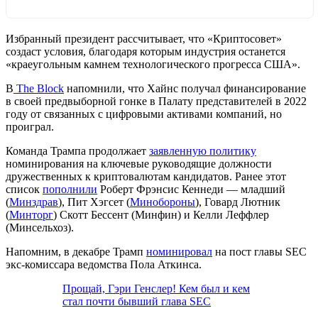
Избранный президент рассчитывает, что «Криптосовет»
создаст условия, благодаря которым индустрия останется
«краеугольным камнем технологического прогресса США».
В
The Block
напомнили, что Хайнс получал финансирование
в своей предвыборной гонке в Палату представителей в 2022
году от связанных с цифровыми активами компаний, но
проиграл.
Команда Трампа продолжает
заявленную политику
номинирования на ключевые руководящие должности
дружественных к криптовалютам кандидатов. Ранее этот
список
пополнили
Роберт Фрэнсис Кеннеди — младший
(
Минздрав
), Пит Хэгсет (
Минобороны
), Говард Лютник
(
Минторг
) Скотт Бессент (Минфин) и Келли Леффлер
(Минсельхоз).
Напомним, в декабре Трамп
номинировал
на пост главы
SEC
экс-комиссара ведомства Пола Аткинса.
Прощай, Гэри Генслер! Кем был и кем
стал почти бывший глава SEC