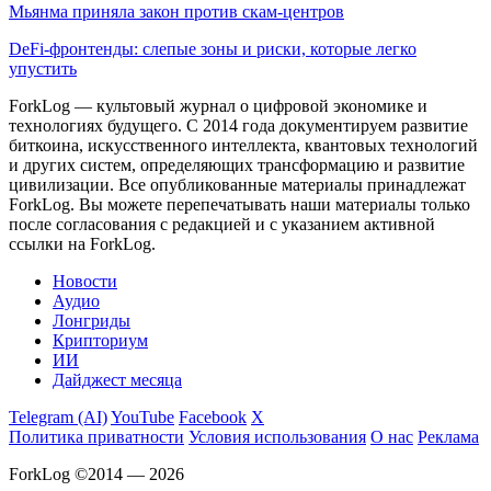
Мьянма приняла закон против скам-центров
DeFi-фронтенды: слепые зоны и риски, которые легко
упустить
ForkLog — культовый журнал о цифровой экономике и
технологиях будущего. С 2014 года документируем развитие
биткоина, искусственного интеллекта, квантовых технологий
и других систем, определяющих трансформацию и развитие
цивилизации.
Все опубликованные материалы принадлежат
ForkLog. Вы можете перепечатывать наши материалы только
после согласования с редакцией и с указанием активной
ссылки на ForkLog.
Новости
Аудио
Лонгриды
Крипториум
ИИ
Дайджест месяца
Telegram (AI)
YouTube
Facebook
X
Политика приватности
Условия использования
О нас
Реклама
ForkLog ©2014 — 2026