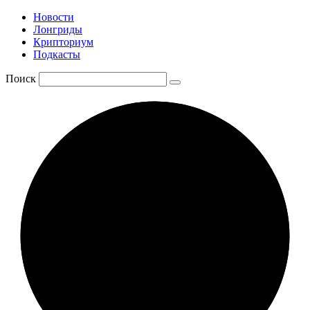
Новости
Лонгриды
Крипториум
Подкасты
Поиск