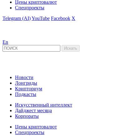
Цены криптовалют
Спецпроекты
Telegram (AI)
YouTube
Facebook
X
En
Новости
Лонгриды
Крипториум
Подкасты
Искусственный интеллект
Дайджест месяца
Корпораты
Цены криптовалют
Спецпроекты