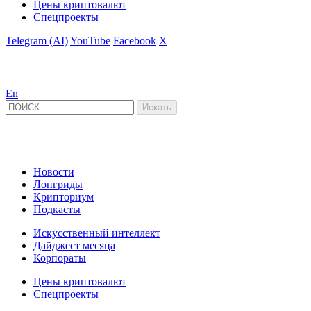
Цены криптовалют
Спецпроекты
Telegram (AI)
YouTube
Facebook
X
En
Новости
Лонгриды
Крипториум
Подкасты
Искусственный интеллект
Дайджест месяца
Корпораты
Цены криптовалют
Спецпроекты