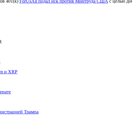
ов 401(k)
ForUsAll подал иск против Минтруда США
с целью до
R
t
um и XRP
енате
инистрацией Трампа