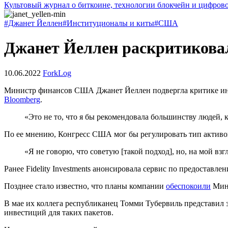
Культовый журнал о биткоине, технологии блокчейн и цифров
#Джанет Йеллен
#Институционалы и киты
#США
Джанет Йеллен раскритикова
10.06.2022
ForkLog
Министр финансов США Джанет Йеллен подвергла критике ин
Bloomberg
.
«Это не то, что я бы рекомендовала большинству людей, 
По ее мнению, Конгресс США мог бы регулировать тип активо
«Я не говорю, что советую [такой подход], но, на мой взг
Ранее Fidelity Investments анонсировала сервис по предостав
Позднее стало известно, что планы компании
обеспокоили
Минт
В мае их коллега республиканец Томми Тубервиль представил 
инвестиций для таких пакетов.