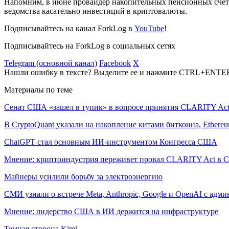
Напомним, в июне провайдер накопительных пенсионных счет
ведомства касательно инвестиций в криптовалюты.
Подписывайтесь на канал ForkLog в
YouTube
!
Подписывайтесь на ForkLog в социальных сетях
Telegram (основной канал)
Facebook
X
Нашли ошибку в тексте? Выделите ее и нажмите CTRL+ENTE
Материалы по теме
Сенат США «зашел в тупик» в вопросе принятия CLARITY Ac
В CryptoQuant указали на накопление китами биткоина, Ethere
ChatGPT стал основным ИИ-инструментом Конгресса США
Мнение: криптоиндустрия переживет провал CLARITY Act в С
Майнеры усилили борьбу за электроэнергию
СМИ узнали о встрече Meta, Anthropic, Google и OpenAI с адм
Мнение: лидерство США в ИИ держится на инфраструктуре
Темная сторона Kimi