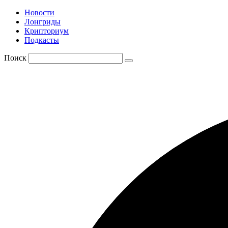
Новости
Лонгриды
Крипториум
Подкасты
Поиск