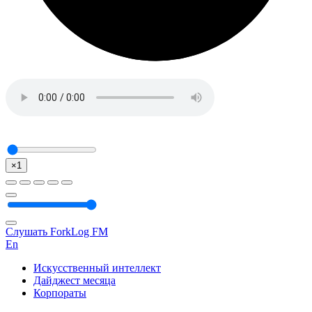
×1
Слушать ForkLog FM
En
Искусственный интеллект
Дайджест месяца
Корпораты