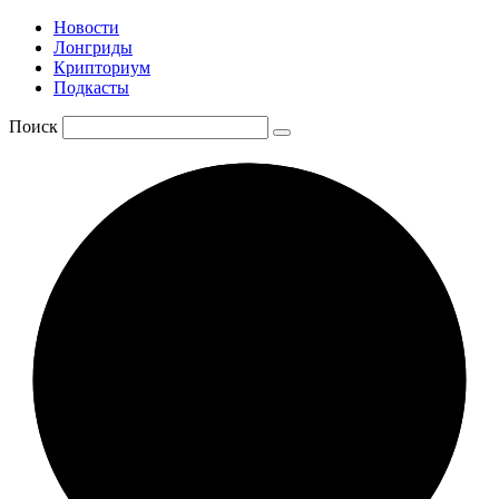
Новости
Лонгриды
Крипториум
Подкасты
Поиск