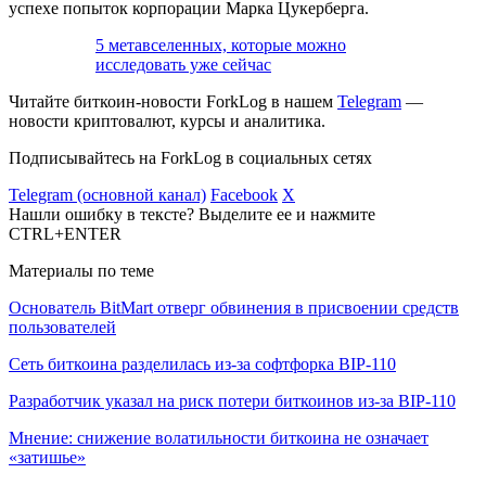
успехе попыток корпорации Марка Цукерберга.
5 метавселенных, которые можно
исследовать уже сейчас
Читайте биткоин-новости ForkLog в нашем
Telegram
—
новости криптовалют, курсы и аналитика.
Подписывайтесь на ForkLog в социальных сетях
Telegram (основной канал)
Facebook
X
Нашли ошибку в тексте? Выделите ее и нажмите
CTRL+ENTER
Материалы по теме
Основатель BitMart отверг обвинения в присвоении средств
пользователей
Сеть биткоина разделилась из-за софтфорка BIP-110
Разработчик указал на риск потери биткоинов из-за BIP-110
Мнение: снижение волатильности биткоина не означает
«затишье»