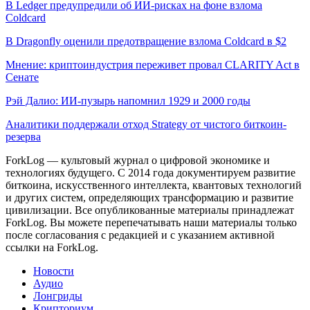
В Ledger предупредили об ИИ-рисках на фоне взлома
Coldcard
В Dragonfly оценили предотвращение взлома Coldcard в $2
Мнение: криптоиндустрия переживет провал CLARITY Act в
Сенате
Рэй Далио: ИИ-пузырь напомнил 1929 и 2000 годы
Аналитики поддержали отход Strategy от чистого биткоин-
резерва
ForkLog — культовый журнал о цифровой экономике и
технологиях будущего. С 2014 года документируем развитие
биткоина, искусственного интеллекта, квантовых технологий
и других систем, определяющих трансформацию и развитие
цивилизации.
Все опубликованные материалы принадлежат
ForkLog. Вы можете перепечатывать наши материалы только
после согласования с редакцией и с указанием активной
ссылки на ForkLog.
Новости
Аудио
Лонгриды
Крипториум