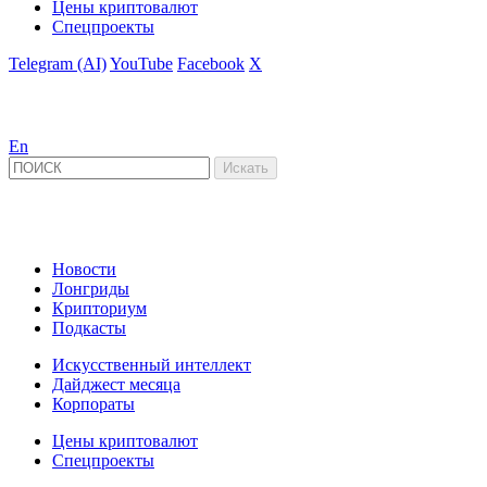
Цены криптовалют
Спецпроекты
Telegram (AI)
YouTube
Facebook
X
En
Новости
Лонгриды
Крипториум
Подкасты
Искусственный интеллект
Дайджест месяца
Корпораты
Цены криптовалют
Спецпроекты