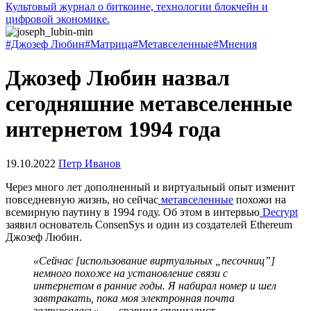
Культовый журнал о биткоине, технологии блокчейн и
цифровой экономике.
#Джозеф Любин
#Матрица
#Метавселенные
#Мнения
Джозеф Любин назвал
сегодняшние метавселенные
интернетом 1994 года
19.10.2022
Петр Иванов
Через много лет дополненный и виртуальный опыт изменит
повседневную жизнь, но сейчас
метавселенные
похожи на
всемирную паутину в 1994 году. Об этом в интервью
Decrypt
заявил основатель ConsenSys и один из создателей Ethereum
Джозеф Любин.
«Сейчас [использование виртуальных „песочниц”]
немного похоже на установление связи с
интернетом в ранние годы. Я набирал номер и шел
завтракать, пока моя электронная почта
загружалась»,
— сравнил специалист.