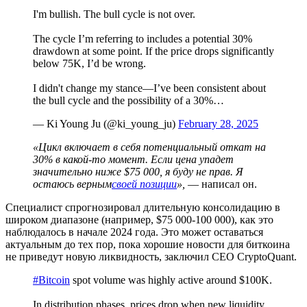
I'm bullish. The bull cycle is not over.
The cycle I’m referring to includes a potential 30%
drawdown at some point. If the price drops significantly
below 75K, I’d be wrong.
I didn't change my stance—I’ve been consistent about
the bull cycle and the possibility of a 30%…
— Ki Young Ju (@ki_young_ju)
February 28, 2025
«Цикл включает в себя потенциальный откат на
30% в какой-то момент. Если цена упадет
значительно ниже $75 000, я буду не прав. Я
остаюсь верным
своей позиции
»,
— написал он.
Специалист спрогнозировал длительную консолидацию в
широком диапазоне (например, $75 000-100 000), как это
наблюдалось в начале 2024 года. Это может оставаться
актуальным до тех пор, пока хорошие новости для биткоина
не приведут новую ликвидность, заключил CEO CryptoQuant.
#Bitcoin
spot volume was highly active around $100K.
In distribution phases, prices drop when new liquidity