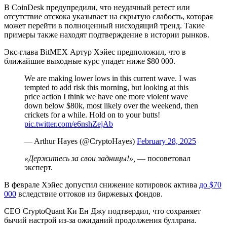
В CoinDesk предупредили, что неудачный ретест или
отсутствие отскока указывает на скрытую слабость, которая
может перейти в полноценный нисходящий тренд. Такие
примеры также находят подтверждение в истории рынков.
Экс-глава BitMEX Артур Хэйес предположил, что в
ближайшие выходные курс упадет ниже $80 000.
We are making lower lows in this current wave. I was
tempted to add risk this morning, but looking at this
price action I think we have one more violent wave
down below $80k, most likely over the weekend, then
crickets for a while. Hold on to your butts!
pic.twitter.com/e6nshZejAb
— Arthur Hayes (@CryptoHayes)
February 28, 2025
«Держитесь за свои задницы!»,
— посоветовал
эксперт.
В феврале Хэйес допустил снижение котировок актива
до $70
000
вследствие оттоков из биржевых фондов.
CEO CryptoQuant Ки Ен Джу подтвердил, что сохраняет
бычий настрой из-за ожиданий продолжения буллрана.