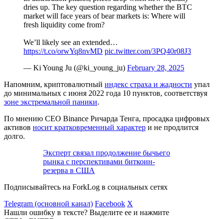
dries up. The key question regarding whether the BTC
market will face years of bear markets is: Where will
fresh liquidity come from?
We’ll likely see an extended…
https://t.co/orwYq8nvMD
pic.twitter.com/3PQ40r08J3
— Ki Young Ju (@ki_young_ju)
February 28, 2025
Напомним, криптовалютный
индекс страха и жадности
упал
до минимальных с июня 2022 года 10 пунктов, соответствуя
зоне экстремальной паники
.
По мнению CEO Binance Ричарда Тенга, просадка цифровых
активов
носит кратковременный характер
и не продлится
долго.
Эксперт связал продолжение бычьего
рынка с перспективами биткоин-
резерва в США
Подписывайтесь на ForkLog в социальных сетях
Telegram (основной канал)
Facebook
X
Нашли ошибку в тексте? Выделите ее и нажмите