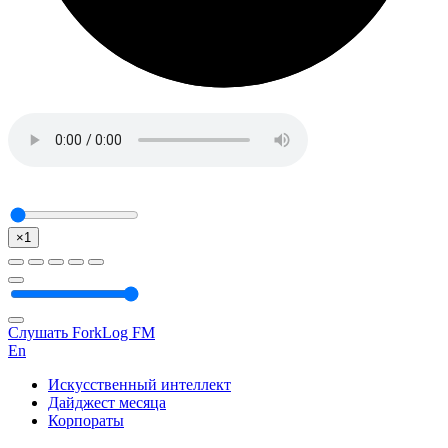
×1
Слушать ForkLog FM
En
Искусственный интеллект
Дайджест месяца
Корпораты