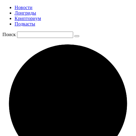
Новости
Лонгриды
Крипториум
Подкасты
Поиск