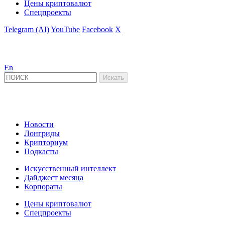
Цены криптовалют
Спецпроекты
Telegram (AI)
YouTube
Facebook
X
En
Новости
Лонгриды
Крипториум
Подкасты
Искусственный интеллект
Дайджест месяца
Корпораты
Цены криптовалют
Спецпроекты