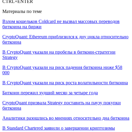
CTRL+ENTER
Материалы по теме
Взлом кошельков Coldcard не вызвал массовых переводов
биткоина на биржи
CryptoQuant: Ethereum приблизился к дну цикла относительно
биткоина
В CryptoQuant указали на пробелы в биткоин-стратегии
Strategy
В CryptoQuant указали на риск падения биткоина ниже $58
000
В CryptoQuant указали на риск роста волатильности биткоина
Биткоин пережил худший месяц за четыре года
CryptoQuant призвала Strategy поставить на паузу покупки
биткоина
Аналитики разошлись во мнениях относительно дна биткоина
В Standard Chartered заявили о завершении криптозимы