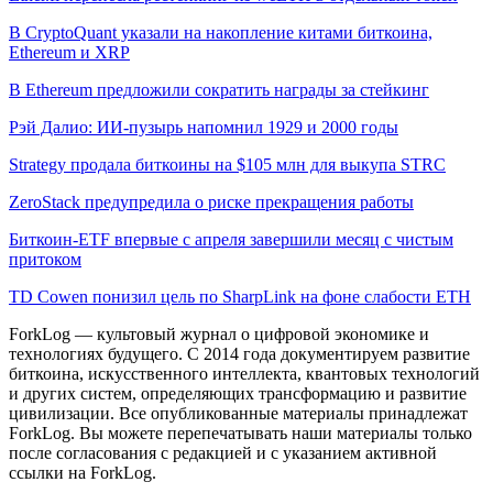
В CryptoQuant указали на накопление китами биткоина,
Ethereum и XRP
В Ethereum предложили сократить награды за стейкинг
Рэй Далио: ИИ-пузырь напомнил 1929 и 2000 годы
Strategy продала биткоины на $105 млн для выкупа STRC
ZeroStack предупредила о риске прекращения работы
Биткоин-ETF впервые с апреля завершили месяц с чистым
притоком
TD Cowen понизил цель по SharpLink на фоне слабости ETH
ForkLog — культовый журнал о цифровой экономике и
технологиях будущего. С 2014 года документируем развитие
биткоина, искусственного интеллекта, квантовых технологий
и других систем, определяющих трансформацию и развитие
цивилизации.
Все опубликованные материалы принадлежат
ForkLog. Вы можете перепечатывать наши материалы только
после согласования с редакцией и с указанием активной
ссылки на ForkLog.