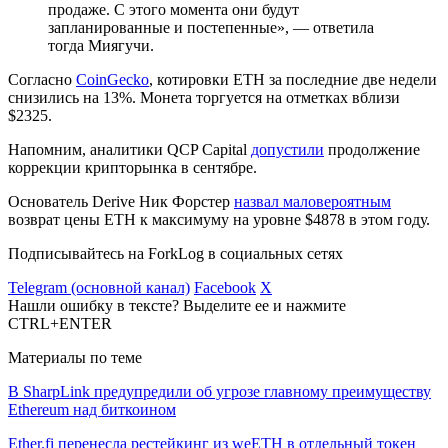
продаже. С этого момента они будут
запланированные и постепенные», — ответила
тогда Миягучи.
Согласно
CoinGecko
, котировки ETH за последние две недели
снизились на 13%. Монета торгуется на отметках вблизи
$2325.
Напомним, аналитики QCP Capital
допустили
продолжение
коррекции крипторынка в сентябре.
Основатель Derive Ник Форстер
назвал маловероятным
возврат цены ETH к максимуму на уровне $4878 в этом году.
Подписывайтесь на ForkLog в социальных сетях
Telegram (основной канал)
Facebook
X
Нашли ошибку в тексте? Выделите ее и нажмите
CTRL+ENTER
Материалы по теме
В SharpLink предупредили об угрозе главному преимуществу
Ethereum над биткоином
Ether.fi перенесла рестейкинг из weETH в отдельный токен