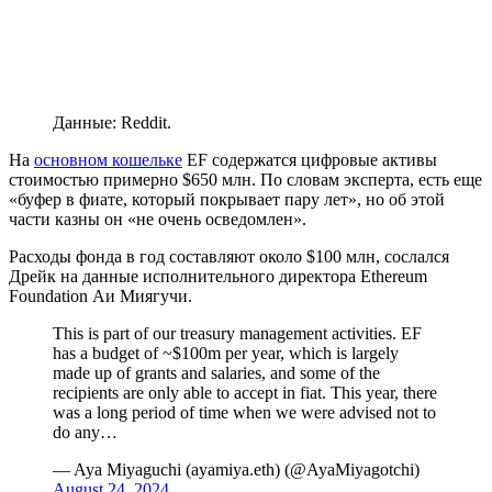
Данные: Reddit.
На
основном кошельке
EF содержатся цифровые активы
стоимостью примерно $650 млн. По словам эксперта, есть еще
«буфер в фиате, который покрывает пару лет», но об этой
части казны он «не очень осведомлен».
Расходы фонда в год составляют около $100 млн, сослался
Дрейк на данные исполнительного директора Ethereum
Foundation Аи Миягучи.
This is part of our treasury management activities. EF
has a budget of ~$100m per year, which is largely
made up of grants and salaries, and some of the
recipients are only able to accept in fiat. This year, there
was a long period of time when we were advised not to
do any…
— Aya Miyaguchi (ayamiya.eth) (@AyaMiyagotchi)
August 24, 2024