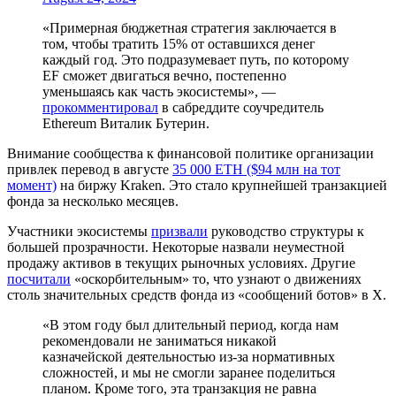
«Примерная бюджетная стратегия заключается в
том, чтобы тратить 15% от оставшихся денег
каждый год. Это подразумевает путь, по которому
EF сможет двигаться вечно, постепенно
уменьшаясь как часть экосистемы», —
прокомментировал
в сабреддите соучредитель
Ethereum Виталик Бутерин.
Внимание сообщества к финансовой политике организации
привлек перевод в августе
35 000 ETH ($94 млн на тот
момент)
на биржу Kraken. Это стало крупнейшей транзакцией
фонда за несколько месяцев.
Участники экосистемы
призвали
руководство структуры к
большей прозрачности. Некоторые назвали неуместной
продажу активов в текущих рыночных условиях. Другие
посчитали
«оскорбительным» то, что узнают о движениях
столь значительных средств фонда из «сообщений ботов» в X.
«В этом году был длительный период, когда нам
рекомендовали не заниматься никакой
казначейской деятельностью из-за нормативных
сложностей, и мы не смогли заранее поделиться
планом. Кроме того, эта транзакция не равна