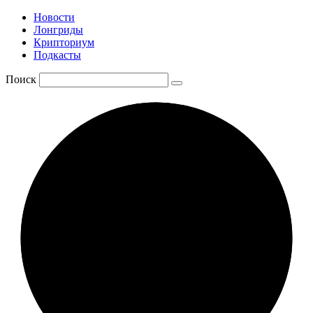
Новости
Лонгриды
Крипториум
Подкасты
Поиск