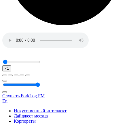
×1
Слушать ForkLog FM
En
Искусственный интеллект
Дайджест месяца
Корпораты