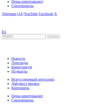
Цены криптовалют
Спецпроекты
Telegram (AI)
YouTube
Facebook
X
En
Новости
Лонгриды
Крипториум
Подкасты
Искусственный интеллект
Дайджест месяца
Корпораты
Цены криптовалют
Спецпроекты