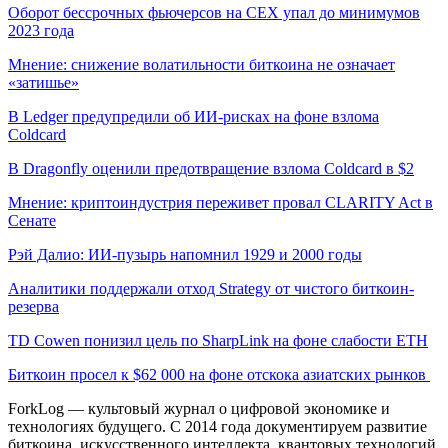
Оборот бессрочных фьючерсов на CEX упал до минимумов
2023 года
Мнение: снижение волатильности биткоина не означает
«затишье»
В Ledger предупредили об ИИ-рисках на фоне взлома
Coldcard
В Dragonfly оценили предотвращение взлома Coldcard в $2
Мнение: криптоиндустрия переживет провал CLARITY Act в
Сенате
Рэй Далио: ИИ-пузырь напомнил 1929 и 2000 годы
Аналитики поддержали отход Strategy от чистого биткоин-
резерва
TD Cowen понизил цель по SharpLink на фоне слабости ETH
Биткоин просел к $62 000 на фоне отскока азиатских рынков
ForkLog — культовый журнал о цифровой экономике и
технологиях будущего. С 2014 года документируем развитие
биткоина, искусственного интеллекта, квантовых технологий