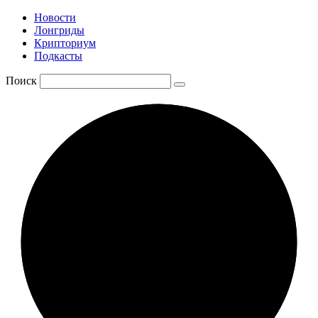
Новости
Лонгриды
Крипториум
Подкасты
Поиск