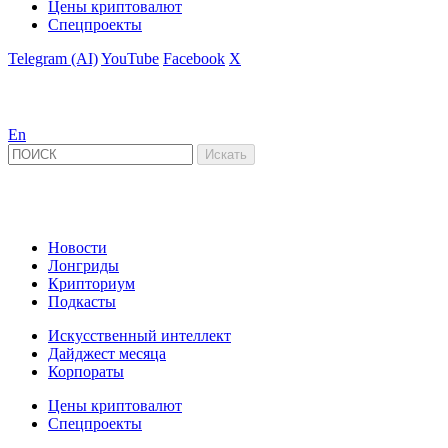
Цены криптовалют
Спецпроекты
Telegram (AI)
YouTube
Facebook
X
En
Новости
Лонгриды
Крипториум
Подкасты
Искусственный интеллект
Дайджест месяца
Корпораты
Цены криптовалют
Спецпроекты