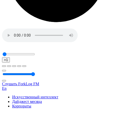
×1
Слушать ForkLog FM
En
Искусственный интеллект
Дайджест месяца
Корпораты