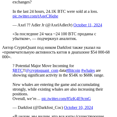
exchanges?
In the last 24 hours, 24.1K BTC were sold at a loss.
pic.twitter.com/tAgeCI6qhe
— Axel ?? Adler Jr (@AxelAdlerJr)
October 11, 2024
«За последние 24 часа ~24 100 BTC проданы с
убытком», — подчеркнул аналитик.
Автор CryptoQuant под ником Darkfost также указал на
«примечательную активность китов в диапазоне $54 000-68
000».
? Potential Major Move Incoming for
$BTC
!!
@cryptoquant_com
data
#Bitcoin
#whales
are
showing significant activity in the $54K to $68K range.
New whales are entering the game and accumulating
strongly, while existing whales are also increasing their
positions.
Overall, we’re…
pic.twitter.com/85zK4E9cmG
— Darkfost (@Darkfost_Coc)
October 10, 2024
«В целом, мы видим, что все киты (существующие