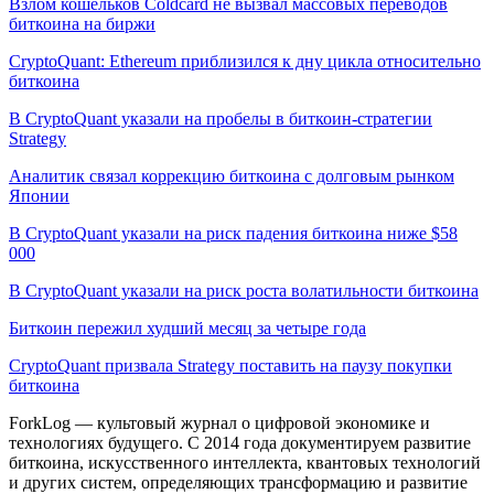
Взлом кошельков Coldcard не вызвал массовых переводов
биткоина на биржи
CryptoQuant: Ethereum приблизился к дну цикла относительно
биткоина
В CryptoQuant указали на пробелы в биткоин-стратегии
Strategy
Аналитик связал коррекцию биткоина с долговым рынком
Японии
В CryptoQuant указали на риск падения биткоина ниже $58
000
В CryptoQuant указали на риск роста волатильности биткоина
Биткоин пережил худший месяц за четыре года
CryptoQuant призвала Strategy поставить на паузу покупки
биткоина
ForkLog — культовый журнал о цифровой экономике и
технологиях будущего. С 2014 года документируем развитие
биткоина, искусственного интеллекта, квантовых технологий
и других систем, определяющих трансформацию и развитие