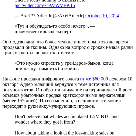
pic.twitter.com/7cAVWVEK15
— Axel ?? Adler Jr (@AxelAdlerJr)
October 10, 2024
«Тут и обсуждать-то особо нечего», —
прокомментировал эксперт.
Он подтвердил, что более мелкие инвесторы в это же время
продавали биткоины. Однако на вопрос о сроках начала ралли
криптовалюты, аналитик ответил:
«Это нужно спросить у трейдеров-быков, когда
они начнут пампить биткоин».
На фоне просадки цифрового золота
ниже $60 000
вечером 10
октября Адлер-младший вернулся к теме источника для
покупок китов. Он обратил внимание на периодический рост
объемов убыточных продаж краткосрочными держателями
(менее 155 дней). По его мнению, в основном эти монеты
переходят в руки аккумулирующих игроков.
Don't believe that whales accumulated 1.5M BTC and
wonder where they got it from?
How about taking a look at the loss-making sales on