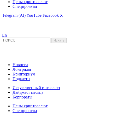
Цены криптовалют
Спецпроекты
Telegram (AI)
YouTube
Facebook
X
En
Новости
Лонгриды
Крипториум
Подкасты
Искусственный интеллект
Дайджест месяца
Корпораты
Цены криптовалют
Спецпроекты